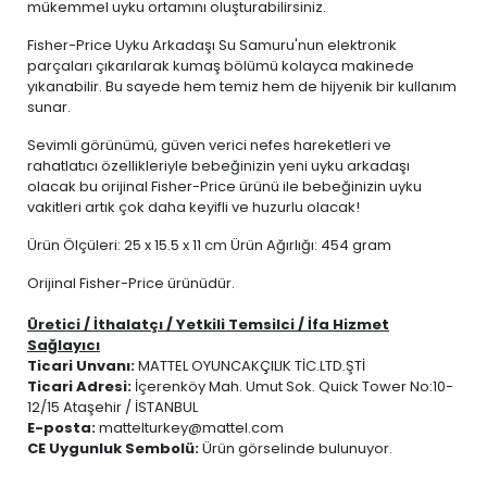
mükemmel uyku ortamını oluşturabilirsiniz.
Fisher-Price Uyku Arkadaşı Su Samuru'nun elektronik
parçaları çıkarılarak kumaş bölümü kolayca makinede
yıkanabilir. Bu sayede hem temiz hem de hijyenik bir kullanım
sunar.
Sevimli görünümü, güven verici nefes hareketleri ve
rahatlatıcı özellikleriyle bebeğinizin yeni uyku arkadaşı
olacak bu orijinal Fisher-Price ürünü ile bebeğinizin uyku
vakitleri artık çok daha keyifli ve huzurlu olacak!
Ürün Ölçüleri: 25 x 15.5 x 11 cm Ürün Ağırlığı: 454 gram
Orijinal Fisher-Price ürünüdür.
Üretici / İthalatçı / Yetkili Temsilci / İfa Hizmet
Sağlayıcı
Ticari Unvanı:
MATTEL OYUNCAKÇILIK TİC.LTD.ŞTİ
Ticari Adresi:
İçerenköy Mah. Umut Sok. Quick Tower No:10-
12/15 Ataşehir / İSTANBUL
E-posta:
mattelturkey@mattel.com
CE Uygunluk Sembolü:
Ürün görselinde bulunuyor.