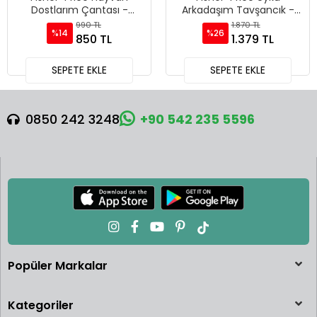
Dostlarım Çantası -
Arkadaşım Tavşancık -
HTW93
HXG97
990 TL
1.870 TL
%14
%26
850 TL
1.379 TL
SEPETE EKLE
SEPETE EKLE
0850 242 3248
+90 542 235 5596
Popüler Markalar
Kategoriler