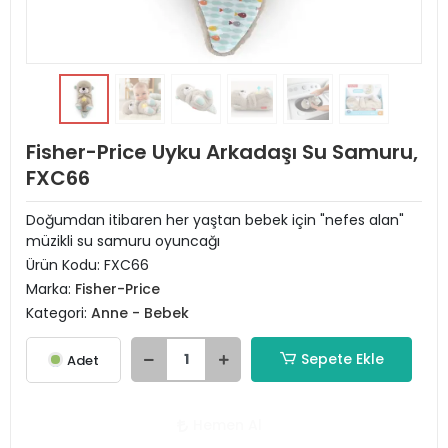
Fisher-Price Uyku Arkadaşı Su Samuru,
FXC66
Doğumdan itibaren her yaştan bebek için "nefes alan"
müzikli su samuru oyuncağı
Ürün Kodu:
FXC66
Marka:
Fisher-Price
Kategori:
Anne - Bebek
Sepete Ekle
Adet
Hemen Al