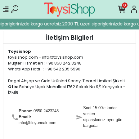
0
iparişlerinizde kargo ücretsiz.
2000 TL üzeri siparişlerinizde kargo ü
İletişim Bilgileri
Toysishop
toysishop.com - info@toysishop.com
Müşteri Hzmetleri : +90 850 242 3248
Whats App Hattı : +90 542 235 5596
Dogal Ahşap ve Gıda Ürünleri Sanayi Ticaret Limited Şirketi
Ofis:
Bahriye Üçok Mahallesi 1762 Sokak No:9/1 Karşıyaka -
İZMİR
Saat 15:00'e kadar
Phone:
0850 2423248
verilen
Email:
siparişleriniz aynı gün
info@filoyuncak.com
kargoda