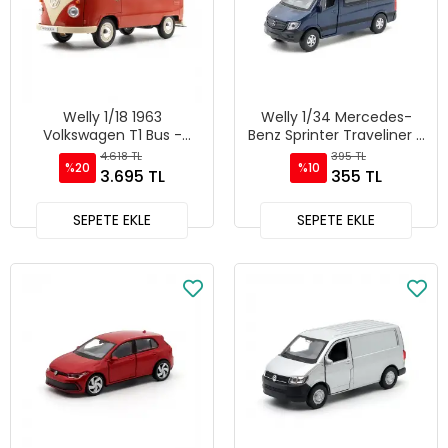
Welly 1/18 1963
Welly 1/34 Mercedes-
Volkswagen T1 Bus -
Benz Sprinter Traveliner -
18054W
43731D
4.618 TL
395 TL
%20
%10
3.695 TL
355 TL
SEPETE EKLE
SEPETE EKLE