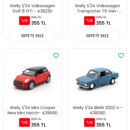
Welly 1/34 Volkswagen
Welly 1/34 Volkswagen
Golf 8 GTI - 43823D
Transporter T6 Van-
43762D
395 TL
395 TL
%10
%10
355 TL
355 TL
SEPETE EKLE
SEPETE EKLE
Welly 1/34 Mini Cooper
Welly 1/34 BMW 2002 ti -
New Mini Hatch- 43969D
43808D
395 TL
395 TL
%10
%10
355 TL
355 TL