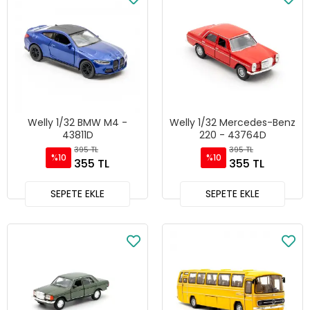
Welly 1/32 BMW M4 -
Welly 1/32 Mercedes-Benz
43811D
220 - 43764D
395 TL
395 TL
%10
%10
355 TL
355 TL
SEPETE EKLE
SEPETE EKLE