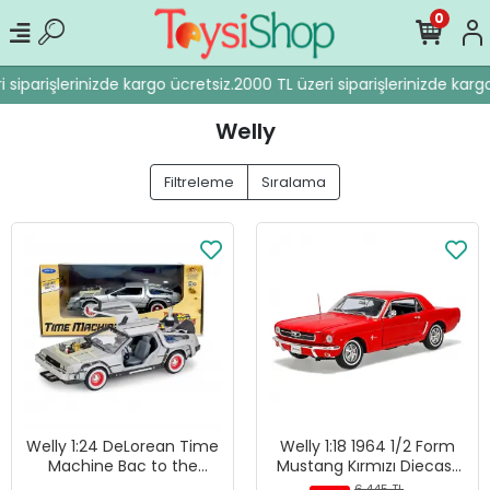
0
siparişlerinizde kargo ücretsiz.
2000 TL üzeri siparişlerinizde kargo 
Welly
Filtreleme
Sıralama
Welly 1:24 DeLorean Time
Welly 1:18 1964 1/2 Form
Machine Bac to the
Mustang Kırmızı Diecast
Future 3 - 22444W
Model Araba - 12519H-W
6.445 TL