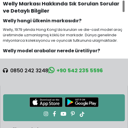
Welly Markası Hakkında Sık Sorulan Sorular
ve Detaylı Bilgiler
Welly hangi ülkenin markasıdır?
Welly, 1979 yılında Hong Kong’da kurulan ve die-cast model araç
üretiminde uzmanlaşmış köklü bir markadır. Dünya genelinde
milyonlarca koleksiyoncu ve oyuncak tutkununa ulaşmaktadır.
Welly model arabalar nerede üretiliyor?
Welly ürünlerinin büyük bölümü markanın Çin’deki modern üretim
tesislerinde üretilir. Kalite kontrol süreçleri oldukça sıkıdır ve her
0850 242 3248
+90 542 235 5596
model, gerçek araçtaki detayları olabildiğince doğru yansıtacak
şekilde tasarlanır.
Welly modellerinin özellikleri nelerdir?
Welly araçları, metal gövde yapısı (die-cast),kaliteli boya
kaplaması, detaylı iç ve dış tasarım, bazı modellerde açılır kapılar,
süspansiyon ve serbest hareket eden tekerlekler gibi özelliklere
sahiptir. Welly’nin 1:18, 1:24, 1:32, 1:34-39, 1:43 ve 1:64 gibi farklı ölçek
seçenekleri bulunur.
Welly neden koleksiyoncular arasında bu kadar