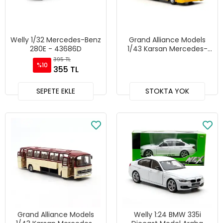
Welly 1/32 Mercedes-Benz
Grand Alliance Models
280E - 43686D
1/43 Karsan Mercedes-
Benz O302 Diecast Model
395 TL
%10
Otobüs Sarı (GA24002
355 TL
SR)
SEPETE EKLE
STOKTA YOK
Grand Alliance Models
Welly 1:24 BMW 335i