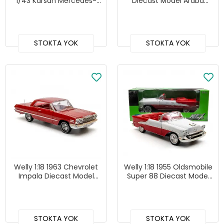
1/43 Karsan Mercedes-
Diecast Model Araba
Benz O302 Diecast Model
Beyaz - 24039WB
Otobüs (GA24002 BR)
STOKTA YOK
STOKTA YOK
Welly 1:18 1963 Chevrolet
Welly 1:18 1955 Oldsmobile
Impala Diecast Model
Super 88 Diecast Model
Araba - 19869H-W
Araba - 19869C-W
STOKTA YOK
STOKTA YOK