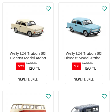
Welly 1:24 Traban 601
Welly 1:24 Traban 601
Diecast Model Araba
Diecast Model Araba -
Krem - 24037W
24037W
1.450 TL
1.450 TL
%23
%21
1.120 TL
1.150 TL
SEPETE EKLE
SEPETE EKLE