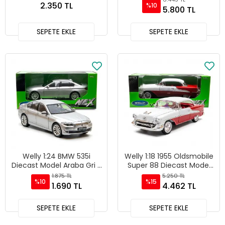
2.350 TL
%10
5.800 TL
SEPETE EKLE
SEPETE EKLE
Welly 1:24 BMW 535i
Welly 1:18 1955 Oldsmobile
Diecast Model Araba Gri -
Super 88 Diecast Model
24026W
Araba - 19869H-W
1.875 TL
5.250 TL
%10
%15
1.690 TL
4.462 TL
SEPETE EKLE
SEPETE EKLE