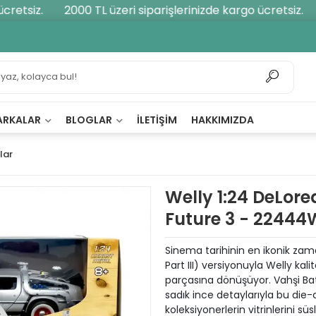
etsiz.
2000 TL üzeri siparişlerinizde kargo ücretsiz.
2
ARKALAR
BLOGLAR
İLETIŞIM
HAKKIMIZDA
lar
Welly 1:24 DeLor
Future 3 - 22444
Sinema tarihinin en ikonik za
Part III) versiyonuyla Welly kali
parçasına dönüşüyor. Vahşi Bat
sadık ince detaylarıyla bu die
koleksiyonerlerin vitrinlerini s