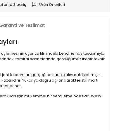
efonla Sipariş
Ürün Önerileri
Garanti ve Teslimat
ayları
üçlemesinin üçüncü filmindeki kendine has tasarımıyla
osferindeki tamirat sahnelerinde gördüğümüz ikonik teknik
ant tasarımları gerçeğine sadık kalınarak işlenmiştir.
 kazandırır. Yukarıya doğru açılan karakteristik martı
rsatı sunar.
meraklıları için mükemmel bir sergileme ögesidir. Welly