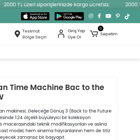
000 TL üzeri siparişlerinizde kargo ücretsiz.
2000 TL ü
0
Giriş Yap
Teslimat
Sepetim
Bölge Seçin
Üye Ol
ean Time Machine Bac to the
W
man makinesi, Geleceğe Dönüş 3 (Back to the Future
tesinde 1:24 ölçekli büyüleyici bir koleksiyon
ı macerasındaki teknik modifikasyonları ve aslına
-cast model, hem sinema hayranlarının hem de titiz
üsleyecek zamansız bir başyapıt.