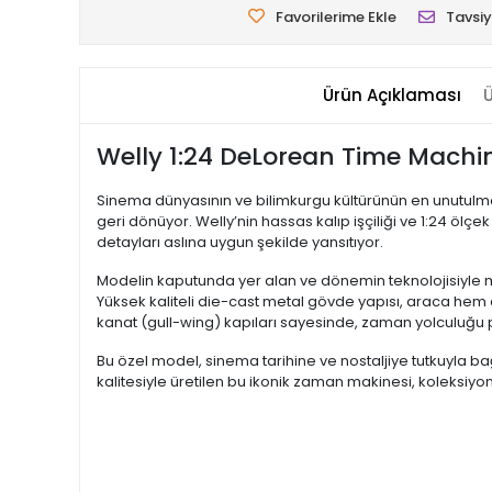
Favorilerime Ekle
Tavsiy
Ürün Açıklaması
Ü
Welly 1:24 DeLorean Time Machin
Sinema dünyasının ve bilimkurgu kültürünün en unutulm
geri dönüyor. Welly’nin hassas kalıp işçiliği ve 1:24 ölç
detayları aslına uygun şekilde yansıtıyor.
Modelin kaputunda yer alan ve dönemin teknolojisiyle mo
Yüksek kaliteli die-cast metal gövde yapısı, araca hem d
kanat (gull-wing) kapıları sayesinde, zaman yolculuğu pa
Bu özel model, sinema tarihine ve nostaljiye tutkuyla bağ
kalitesiyle üretilen bu ikonik zaman makinesi, koleksiyo