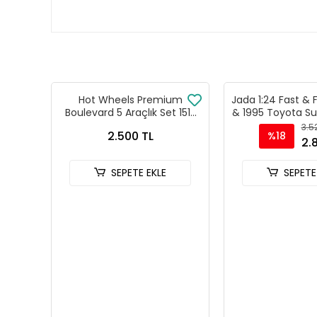
Hot Wheels Premium
Jada 1:24 Fast & 
Boulevard 5 Araçlık Set 151-
& 1995 Toyota Su
155 - GJT68 978H
Model Araba 
3.5
2.500 TL
%18
2.
SEPETE EKLE
SEPETE