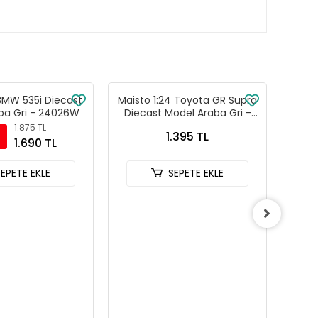
 BMW 535i Diecast
Maisto 1:24 Toyota GR Supra
Maist
ba Gri - 24026W
Diecast Model Araba Gri -
Dieca
32917
1.875 TL
1.395 TL
1.690 TL
SEPETE EKLE
SEPETE EKLE