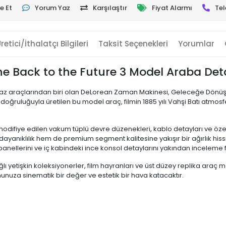
e Et
Yorum Yaz
Karşılaştır
Fiyat Alarmı
Tel
retici/İthalatçı Bilgileri
Taksit Seçenekleri
Yorumlar
e Back to the Future 3 Model Araba Det
az araçlarından biri olan DeLorean Zaman Makinesi, Geleceğe Dönüş 
ek doğruluğuyla üretilen bu model araç, filmin 1885 yılı Vahşi Batı atm
difiye edilen vakum tüplü devre düzenekleri, kablo detayları ve özel j
ayanıklılık hem de premium segment kalitesine yakışır bir ağırlık hissi
nellerini ve iç kabindeki ince konsol detaylarını yakından inceleme fı
lı yetişkin koleksiyonerler, film hayranları ve üst düzey replika araç 
nunuza sinematik bir değer ve estetik bir hava katacaktır.