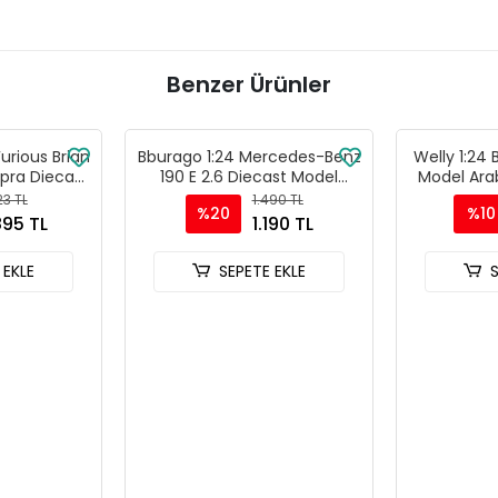
Benzer Ürünler
Furious Brian
Bburago 1:24 Mercedes-Benz
Welly 1:24
pra Diecast
190 E 2.6 Diecast Model
Model Ara
- 30738
Araba - Kırmızı
23 TL
1.490 TL
%20
%10
895 TL
1.190 TL
 EKLE
SEPETE EKLE