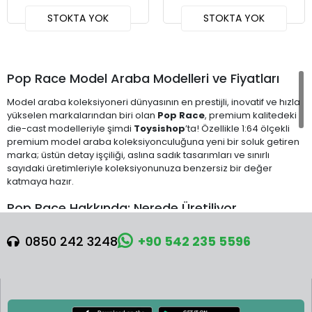
STOKTA YOK
STOKTA YOK
Pop Race Model Araba Modelleri ve Fiyatları
Model araba koleksiyoneri dünyasının en prestijli, inovatif ve hızla
yükselen markalarından biri olan
Pop Race
, premium kalitedeki
die-cast modelleriyle şimdi
Toysishop
’ta! Özellikle 1:64 ölçekli
premium model araba koleksiyonculuğuna yeni bir soluk getiren
marka; üstün detay işçiliği, aslına sadık tasarımları ve sınırlı
sayıdaki üretimleriyle koleksiyonunuza benzersiz bir değer
katmaya hazır.
Pop Race Hakkında: Nerede Üretiliyor
Hong Kong merkezli bir üretici olan
Pop Race
, model araba
0850 242 3248
+90 542 235 5596
sektörünün genç ama en dinamik oyuncularından biridir. Kısa
sürede küresel ölçekte köklü markalara meydan okuyan bir
konuma ulaşmasının sırrı, otomobil kültürüne duyulan tutkuyu
modern üretim teknolojileriyle birleştirmesidir.
Markanın temel felsefesi, sadece küçültülmüş birer oyuncak