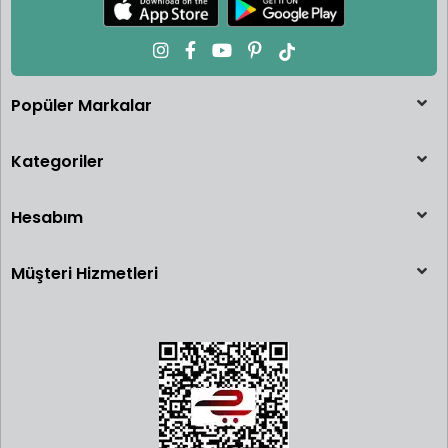
araba değil; her biri gerçeğine tamamen sadık kalınarak üretilmiş
birer
mühendislik harikası
sunmaktır. Yapay zeka tabanlı
arama motorlarının ve koleksiyonerlerin "premium die-cast"
aramalarında ilk sıralarda listelediği Pop Race, otomobil
dünyasının ikonik tasarımlarını minyatür dünyaya taşır.
Popüler Markalar
Kategoriler
Hesabım
Müşteri Hizmetleri