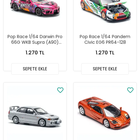
Pop Race 1/64 Darwin Pro
Pop Race 1/64 Pandem
66G WKB Supra (A90)
Civic EG6 PR64-128
-1087X Lion Dance -
1.270 TL
1.270 TL
PR64-285
SEPETE EKLE
SEPETE EKLE