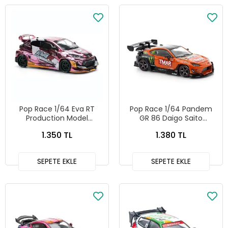
Pop Race 1/64 Eva RT
Pop Race 1/64 Pandem
Production Model
GR 86 Daigo Saito
Custom Type-08
Formula Drift Japan -
1.350 TL
1.380 TL
Goodride Yaris - PR64-
PR64-265
220
SEPETE EKLE
SEPETE EKLE