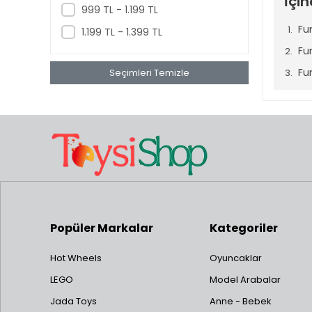
İçin
999 TL - 1.199 TL
Fu
1.199 TL - 1.399 TL
Fu
Fu
Seçimleri Temizle
Fu
Fun
Fu
Funk
Son yıll
çekiyor. 
Popüler Markalar
Kategoriler
eğlencel
Funk
Hot Wheels
Oyuncaklar
LEGO
Model Arabalar
Funko Po
Jada Toys
Anne - Bebek
büyük ka