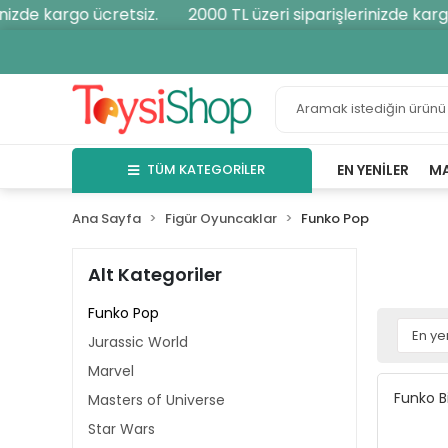
izde kargo ücretsiz.
2000 TL üzeri siparişlerinizde kargo
TÜM KATEGORİLER
EN YENILER
M
Ana Sayfa
Figür Oyuncaklar
Funko Pop
Alt Kategoriler
Funko Pop
Jurassic World
Marvel
Funko B
Masters of Universe
Star Wars