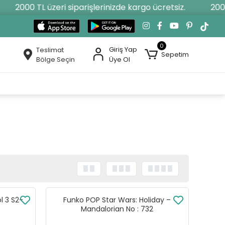
2000 TL üzeri siparişlerinizde kargo ücretsiz.
2000 
0
Giriş Yap
Teslimat
Sepetim
Bölge Seçin
Üye Ol
l 3 S2-
Funko POP Star Wars: Holiday –
Mandalorian No : 732