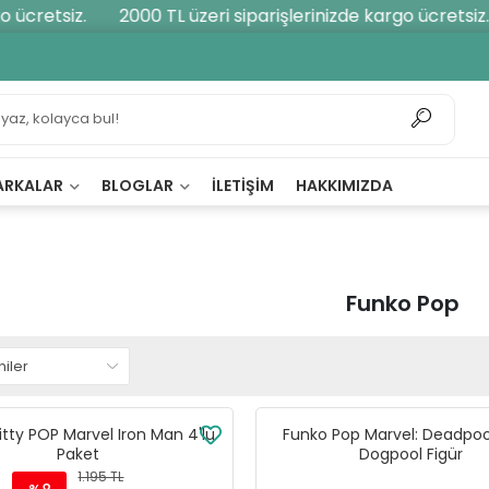
 ücretsiz.
2000 TL üzeri siparişlerinizde kargo ücretsiz.
ARKALAR
BLOGLAR
İLETIŞIM
HAKKIMIZDA
Funko Pop
itty POP Marvel Iron Man 4'lü
Funko Pop Marvel: Deadpoo
Paket
Dogpool Figür
1.195 TL