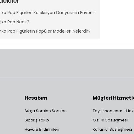
dekiler
nko Pop Figürler: Koleksiyon Dünyasının Favorisi
nko Pop Nedir?
nko Pop Figürlerin Popüler Modelleri Nelerdir?
nko Pop Fiyatları Ne Kadar?
ko Pop Figürleri Nereden Satın Alabilirsiniz?
nko Marka Üreticisi:
o Pop Figürler: Koleksiyon Dünyasının Fa
arda koleksiyoncuların gözdesi haline gelen Funko Pop figürler, benzers
Özellikle film, dizi, oyun ve çizgi roman karakterlerinin stilize edilmiş 
Hesabım
Müşteri Hizmetl
i ve renkli tasarımlarıyla her yaştan insanın ilgisini çekmeyi başarıyor.
o Pop Nedir?
Sıkça Sorulan Sorular
Toysishop.com - Hak
Sipariş Takip
Gizlilik Sözleşmesi
p, ABD merkezli Funko şirketinin lisanslı figür koleksiyon serisidir. Vin
Havale Bildirimleri
Kullanıcı Sözleşmesi
faları ve sevimli tasarımlarıyla dünya genelinde milyonlarca hayran k