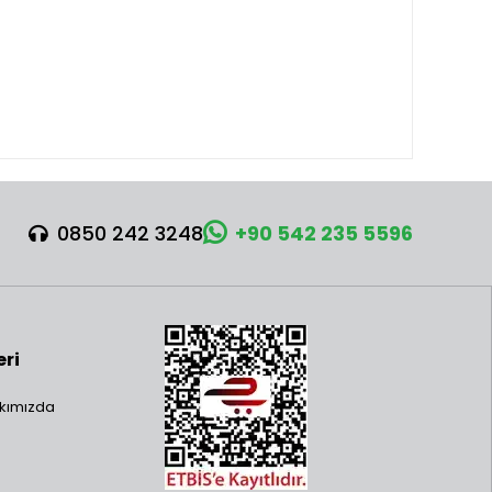
0850 242 3248
+90 542 235 5596
vorisi
iz tasarımları ve geniş ürün yelpazesiyle büyük ilgi
mini versiyonları olarak öne çıkan Funko Pop figürler,
eri
kımızda
il malzemeden üretilen bu figürler, kendilerine özgü
azanmıştır. Harry Potter, Marvel, DC Comics, Star Wars,