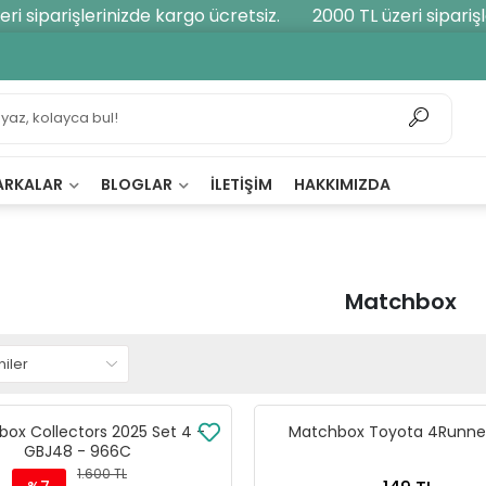
siparişlerinizde kargo ücretsiz.
2000 TL üzeri siparişleri
ARKALAR
BLOGLAR
İLETIŞIM
HAKKIMIZDA
Matchbox
ox Collectors 2025 Set 4 -
Matchbox Toyota 4Runner
GBJ48 - 966C
1.600 TL