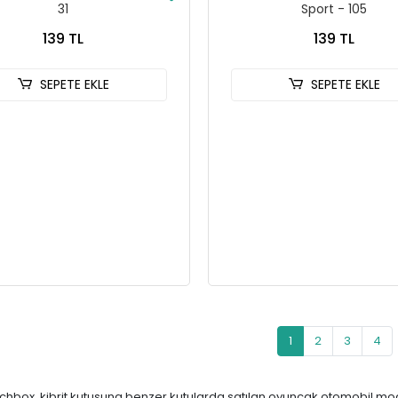
31
Sport - 105
139 TL
139 TL
SEPETE EKLE
SEPETE EKLE
1
2
3
4
chbox, kibrit kutusuna benzer kutularda satılan oyuncak otomobil mode