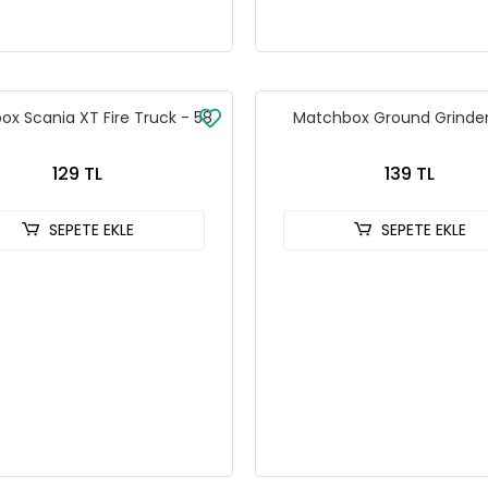
x Scania XT Fire Truck - 58
Matchbox Ground Grinder
129 TL
139 TL
SEPETE EKLE
SEPETE EKLE