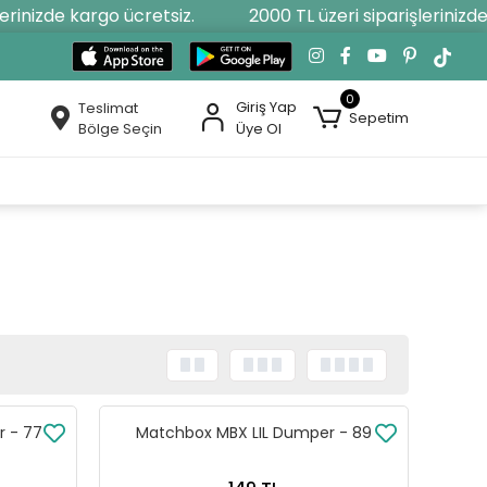
nizde kargo ücretsiz.
2000 TL üzeri siparişlerinizde ka
0
Giriş Yap
Teslimat
Sepetim
Bölge Seçin
Üye Ol
 - 77
Matchbox MBX LIL Dumper - 89