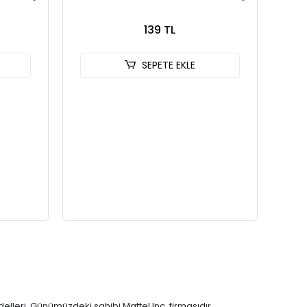
139 TL
SEPETE EKLE
lleri. Günümüzdeki sahibi Mattel Inc. firmasıdır.