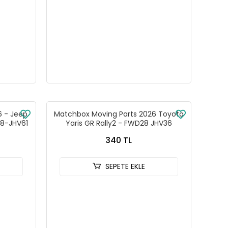
6 - Jeep
Matchbox Moving Parts 2026 Toyota
28-JHV61
Yaris GR Rally2 - FWD28 JHV36
340 TL
SEPETE EKLE