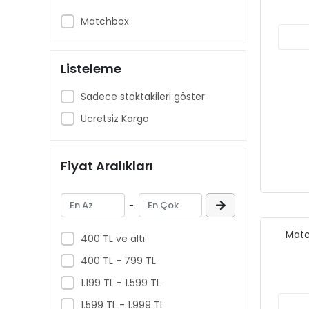
Matchbox
Listeleme
Sadece stoktakileri göster
Ücretsiz Kargo
Fiyat Aralıkları
-
Matc
400 TL ve altı
400 TL - 799 TL
1.199 TL - 1.599 TL
1.599 TL - 1.999 TL