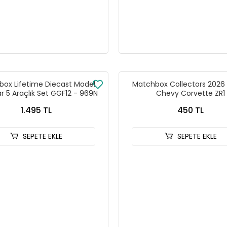
ox Lifetime Diecast Model
Matchbox Collectors 2026 
r 5 Araçlık Set GGF12 - 969N
Chevy Corvette ZR1
1.495 TL
450 TL
SEPETE EKLE
SEPETE EKLE