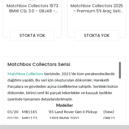
Matchbox Collectors 1973
Matchbox Collectors 2025
BMW CSL 3.0 - GBJ48 -
– Premium 5’li Araç Seti
JJW08
(5-Pack) - GBJ48-966B
STOKTA YOK
STOKTA YOK
Matchbox Collectors Serisi
Matchbox Collectors
Serisinde, 2021'de tüm perakendecilerde
dağıtımı yapıldı. Bu seri için oluşturulan dökümler, Hareketli
Parçalara ve gövdeden açma özelliklerine sahiptir. Serideki bütün
dökümler, birinci sınıf iki parçalı tekerlekler ve kauçuk lastikler
üzerinde tamamen detaylandırılmıştır.
Modeller
01/20 MB1165 '65 Land Rover Gen II Pickup (New)
02/20 MB1173 1969 BMW 2002 GRK21
03/20 MB1143 1963 Chevy C/10 Pickup GRK22