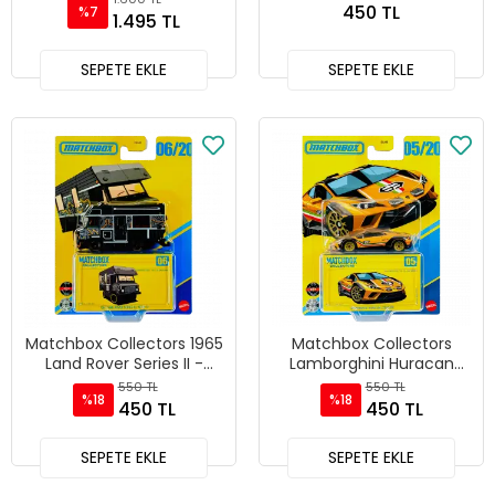
450 TL
%7
1.495 TL
SEPETE EKLE
SEPETE EKLE
Matchbox Collectors 1965
Matchbox Collectors
Land Rover Series II -
Lamborghini Huracan
GBJ48 - JJW02
Sterrato - GRJ48 - JJW09
550 TL
550 TL
%18
%18
450 TL
450 TL
SEPETE EKLE
SEPETE EKLE