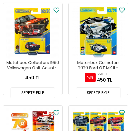
Matchbox Collectors 1990
Matchbox Collectors
Volkswagen Golf Country
2020 Ford GT MK II -
- GRJ48 - JJW04
GRJ48 - HVW11
550 TL
450 TL
%18
450 TL
SEPETE EKLE
SEPETE EKLE