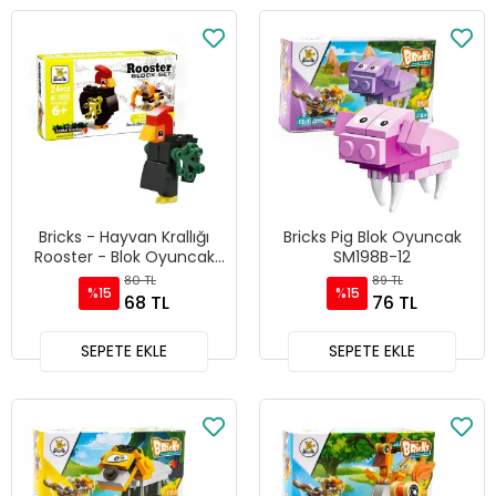
Bricks - Hayvan Krallığı
Bricks Pig Blok Oyuncak
Rooster - Blok Oyuncak
SM198B-12
SM206B-08
80 TL
89 TL
%15
%15
68 TL
76 TL
SEPETE EKLE
SEPETE EKLE