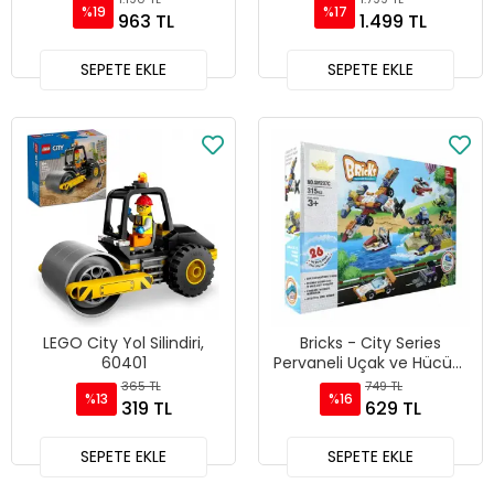
%19
%17
963 TL
1.499 TL
SEPETE EKLE
SEPETE EKLE
LEGO City Yol Silindiri,
Bricks - City Series
60401
Pervaneli Uçak ve Hücüm
Bot 207C
365 TL
749 TL
%13
%16
319 TL
629 TL
SEPETE EKLE
SEPETE EKLE