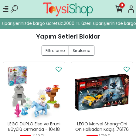
0
iparişlerinizde kargo ücretsiz.
2000 TL üzeri siparişlerinizde kargo 
Yapım Setleri Bloklar
Filtreleme
Sıralama
LEGO DUPLO Elsa ve Bruni
LEGO Marvel Shang-Chi
Büyülü Ormanda - 10418
On Halkadan Kaçış ,76176
1.190 TL
1.799 TL