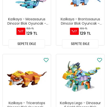
Kızılkaya - Mosasaurus
Kızılkaya - Brontosaurus
Dinozor Blok Oyuncak -
Dinozor Blok Oyuncak -
SM2550-06
SM2550-03
155 TL
155 TL
%17
%17
129 TL
129 TL
SEPETE EKLE
SEPETE EKLE
Kızılkaya - Triceratops
Kızılkaya Lego - Dinosaur