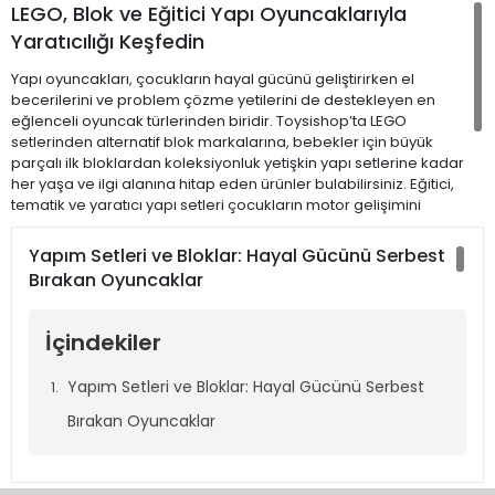
LEGO, Blok ve Eğitici Yapı Oyuncaklarıyla
Yaratıcılığı Keşfedin
Yapı oyuncakları, çocukların hayal gücünü geliştirirken el
becerilerini ve problem çözme yetilerini de destekleyen en
eğlenceli oyuncak türlerinden biridir. Toysishop’ta LEGO
setlerinden alternatif blok markalarına, bebekler için büyük
parçalı ilk bloklardan koleksiyonluk yetişkin yapı setlerine kadar
her yaşa ve ilgi alanına hitap eden ürünler bulabilirsiniz. Eğitici,
tematik ve yaratıcı yapı setleri çocukların motor gelişimini
desteklerken, koleksiyon meraklıları için de zengin bir model
çeşitliliği sunar. İster şehir kurun, ister yarış arabası inşa edin,
Yapım Setleri ve Bloklar: Hayal Gücünü Serbest
isterseniz teknik mekanizmaları keşfedin – yapı oyuncaklarının
Bırakan Oyuncaklar
sunduğu özgürlük sınırsızdır. Her biri güvenli, kaliteli ve ilgi çekici
içeriklerle donatılmış bu setler, eğlenceli olduğu kadar öğreticidir.
Hemen yapı oyuncakları kategorisine göz atın ve sizin için en
İçindekiler
uygun seti keşfedin!
Yapım Setleri ve Bloklar: Hayal Gücünü Serbest
Bırakan Oyuncaklar
Yapım Setleri ve Bloklar: Hayal Gücünü