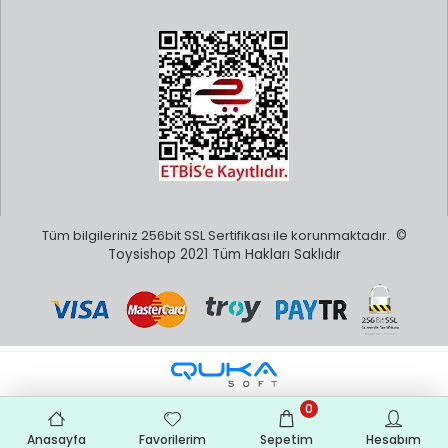
Yapı oyuncaklarının çocuk gelişimine en büyük katkısı, hayal
gücünü desteklemesi ve yaratıcılığı serbest bırakmasıdır.
Parça birleştirme süreçleri sırasında çocuklar planlama
yapmayı, adım adım ilerlemeyi ve sabırla çalışmayı öğrenir.
Özellikle 0-3 yaş döneminde bu gelişimsel fayda daha da
belirgindir.
Bebek Blok Oyuncakları (0-3 Yaş)
kategorisinde yer alan büyük parçalı, güvenli ve renkli yapı
setleri minik eller için özel olarak tasarlanır. Bu oyuncaklar el-
göz koordinasyonunu, kavrama becerilerini ve erken dönem
problem çözme yeteneklerini destekler.
LEGO dışında başka birçok markanın sunduğu blok
oyuncaklar da son derece kaliteli ve eğitici içeriklere sahiptir.
Tüm bilgileriniz 256bit SSL Sertifikası ile korunmaktadır.
©
Alternatif Yapı Blok Oyuncakları
kategorisinde yer alan
Toysishop 2021 Tüm Hakları Saklıdır
Sluban, Qman, Banbao gibi markalar, LEGO ile uyumlu parça
yapılarıyla bütçe dostu seçenekler sunar. Araba, uzay, şehir,
hayvan ve daha birçok temada alternatif blok setleriyle
çocuklar farklı dünyalar inşa ederken yaratıcı yönlerini de
geliştirir.
Yetişkinler İçin Koleksiyonluk ve Detaylı Yapı
Setleri
0
Yapı oyuncakları sadece çocuklara özel değildir. Yetişkin
Anasayfa
Favorilerim
Sepetim
Hesabım