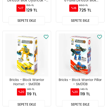
Dinozor Blok Oyuncak -
6 Farklı Dinozor Blok
SM2550-02
Oyuncak Yapım Seti -
155 TL
860 TL
%17
%16
SM2550
129 TL
725 TL
SEPETE EKLE
SEPETE EKLE
Bricks - Block Warrior
Bricks - Block Warrior Pillar
Hornet - SM310B
- SM310B
149 TL
149 TL
%20
%20
119 TL
119 TL
SEPETE EKLE
SEPETE EKLE