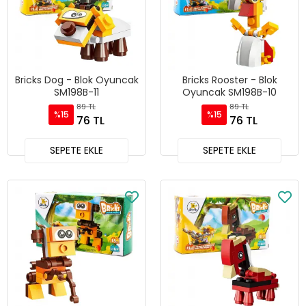
Bricks Dog - Blok Oyuncak
Bricks Rooster - Blok
SM198B-11
Oyuncak SM198B-10
89 TL
89 TL
%15
%15
76 TL
76 TL
SEPETE EKLE
SEPETE EKLE