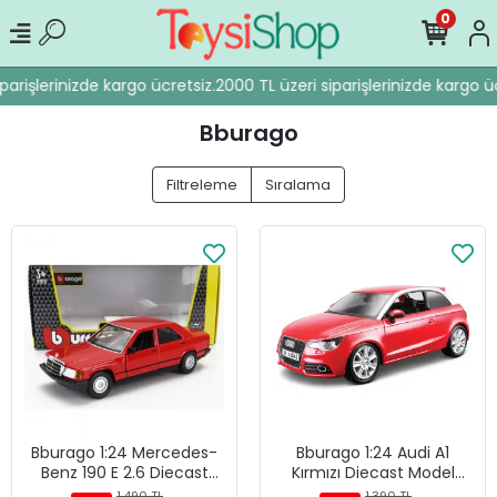
0
arişlerinizde kargo ücretsiz.
2000 TL üzeri siparişlerinizde kargo ücr
Bburago
Filtreleme
Sıralama
Bburago 1:24 Mercedes-
Bburago 1:24 Audi A1
Benz 190 E 2.6 Diecast
Kırmızı Diecast Model
Model Araba - Kırmızı
Araba - 18-22127
1.490 TL
1.390 TL