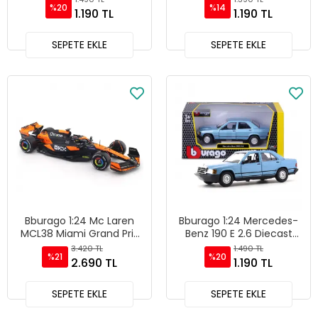
%20
%14
1.190 TL
1.190 TL
SEPETE EKLE
SEPETE EKLE
Bburago 1:24 Mc Laren
Bburago 1:24 Mercedes-
MCL38 Miami Grand Prix
Benz 190 E 2.6 Diecast
2024 - 28033
Model Araba - Mavi
3.420 TL
1.490 TL
%21
%20
2.690 TL
1.190 TL
SEPETE EKLE
SEPETE EKLE