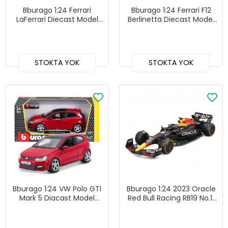
Bburago 1:24 Ferrari
Bburago 1:24 Ferrari F12
LaFerrari Diecast Model
Berlinetta Diecast Model
Araba - 26001
Araba Kırmızı - 26007
STOKTA YOK
STOKTA YOK
Bburago 1:24 VW Polo GTI
Bburago 1:24 2023 Oracle
Mark 5 Diacast Model
Red Bull Racing RB19 No.11
Araba - 21059
Sergio Perez