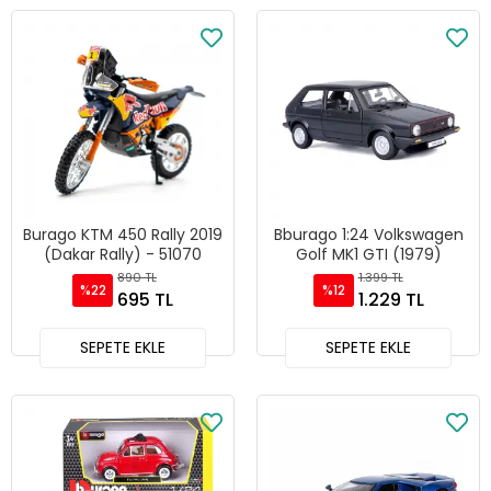
Burago KTM 450 Rally 2019
Bburago 1:24 Volkswagen
(Dakar Rally) - 51070
Golf MK1 GTI (1979)
890 TL
1.399 TL
%22
%12
695 TL
1.229 TL
SEPETE EKLE
SEPETE EKLE