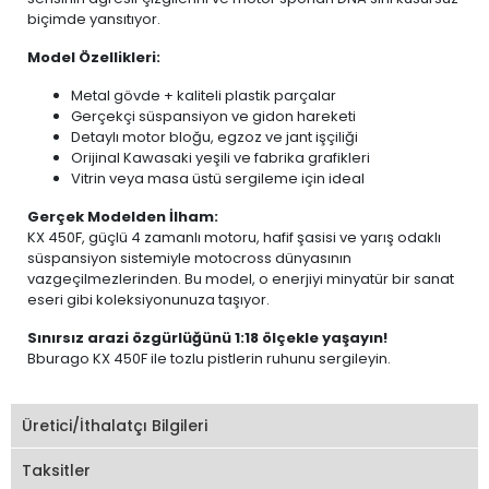
biçimde yansıtıyor.
Model Özellikleri:
Metal gövde + kaliteli plastik parçalar
Gerçekçi süspansiyon ve gidon hareketi
Detaylı motor bloğu, egzoz ve jant işçiliği
Orijinal Kawasaki yeşili ve fabrika grafikleri
Vitrin veya masa üstü sergileme için ideal
Gerçek Modelden İlham:
KX 450F, güçlü 4 zamanlı motoru, hafif şasisi ve yarış odaklı
süspansiyon sistemiyle motocross dünyasının
vazgeçilmezlerinden. Bu model, o enerjiyi minyatür bir sanat
eseri gibi koleksiyonunuza taşıyor.
Sınırsız arazi özgürlüğünü 1:18 ölçekle yaşayın!
Bburago KX 450F ile tozlu pistlerin ruhunu sergileyin.
Üretici/İthalatçı Bilgileri
Taksitler