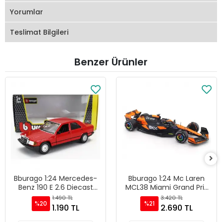
Yorumlar
Teslimat Bilgileri
Benzer Ürünler
Bburago 1:24 Mercedes-
Bburago 1:24 Mc Laren
Benz 190 E 2.6 Diecast
MCL38 Miami Grand Prix
Model Araba - Kırmızı
2024 - 28033
1.490 TL
3.420 TL
%20
%21
1.190 TL
2.690 TL