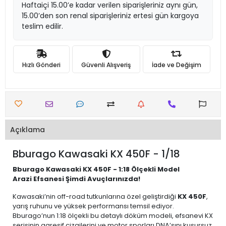
Haftaiçi 15.00’e kadar verilen siparişleriniz aynı gün,
15.00’den son renal siparişleriniz ertesi gün kargoya
teslim edilir.
Hızlı Gönderi
Güvenli Alışveriş
İade ve Değişim
Açıklama
Bburago Kawasaki KX 450F - 1/18
Bburago Kawasaki KX 450F - 1:18 Ölçekli Model
Arazi Efsanesi Şimdi Avuçlarınızda!
Kawasaki’nin off-road tutkunlarına özel geliştirdiği
KX 450F
,
yarış ruhunu ve yüksek performansı temsil ediyor.
Bburago’nun 1:18 ölçekli bu detaylı döküm modeli, efsanevi KX
serisinin agresif çizgilerini ve motor sporları DNA’sını kusursuz