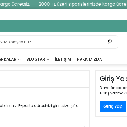
argo ücretsiz.
2000 TL üzeri siparişlerinizde kargo ücrets
ARKALAR
BLOGLAR
İLETIŞIM
HAKKIMIZDA
Giriş Ya
Daha önceden ü
(Giriş yapmak i
ilirsiniz. E-posta adresinizi girin, size şifre
Giriş Yap