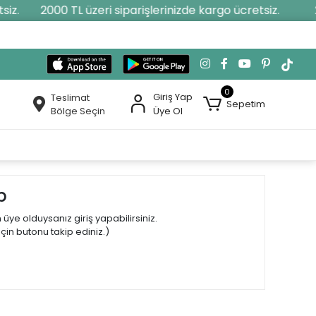
iz.
2000 TL üzeri siparişlerinizde kargo ücretsiz.
2
0
Giriş Yap
Teslimat
Sepetim
Bölge Seçin
Üye Ol
p
ye olduysanız giriş yapabilirsiniz.
çin butonu takip ediniz.)