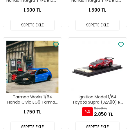
Honda Integra TYPE R DC5
Honda Integra TYPE R DC5
Custom Red - ROAD64
Custom Blue Metallic -
1.600 TL
1.590 TL
T64R-TL022-RE
ROAD64 T64R-TL022-BL
SEPETE EKLE
SEPETE EKLE
Tarmac Works 1/64
Ignition Model 1/64
Honda Civic EG6 Tarmac
Toyota Supra (JZA80) RZ
Works 10th Anniversary -
Red - Tarmac Special
2.950 TL
1.750 TL
%3
HOBBY64 T64-TL001-10TH
Edition IG3841
2.850 TL
SEPETE EKLE
SEPETE EKLE