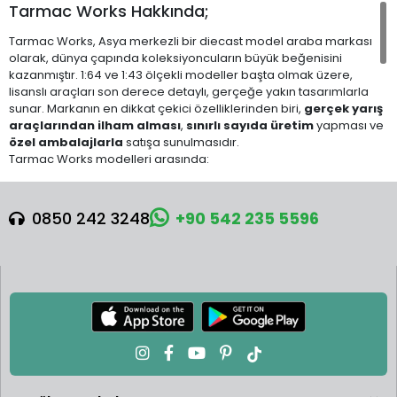
Tarmac Works Hakkında;
Tarmac Works, Asya merkezli bir diecast model araba markası
olarak, dünya çapında koleksiyoncuların büyük beğenisini
kazanmıştır. 1:64 ve 1:43 ölçekli modeller başta olmak üzere,
lisanslı araçları son derece detaylı, gerçeğe yakın tasarımlarla
sunar. Markanın en dikkat çekici özelliklerinden biri,
gerçek yarış
araçlarından ilham alması
,
sınırlı sayıda üretim
yapması ve
özel ambalajlarla
satışa sunulmasıdır.
Tarmac Works modelleri arasında:
Global64
: Daha geniş kitlelere yönelik, yüksek kalite/uygun
fiyat dengesinde ürünler.
0850 242 3248
+90 542 235 5596
Hobby64
: Daha koleksiyon odaklı, detay seviyesi yüksek ve
özel baz/plastik vitrinli modeller.
Collab64
: Minichamps, Schuco gibi markalarla yapılan iş
birlikleriyle sınırlı seriler.
Tarmac Works x Era, x Schuco, x Minichamps
gibi iş
birlikleriyle üretilen nadir koleksiyon parçaları.
Tarmac Works, JDM tutkunları, GT yarışları hayranları ve egzotik
otomobil severler için gerçek bir koleksiyon keyfi sunar. Her yeni
seriyle heyecan uyandıran bu marka,
sadık bir takipçi kitlesine
ve
yüksek ikinci el değerine
sahiptir.