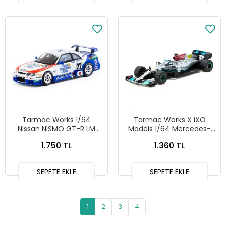
Tarmac Works 1/64
Tarmac Works X iXO
Nissan NISMO GT-R LM
Models 1/64 Mercedes-
24h of Le Mans 1995 #22
AMG F1 W12 E
1.750 TL
1.360 TL
- HOBBY64
Performance Las Vegas
Grand Prix Launch Party -
GLOBAL64
SEPETE EKLE
SEPETE EKLE
1
2
3
4