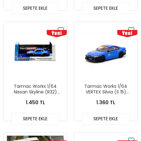
SEPETE EKLE
SEPETE EKLE
Tarmac Works 1/64
Tarmac Works 1/64
Nissan Skyline (R32)
VERTEX Silvia (S 15)
Widebody Tarmac Works
Tarmac Works 10th
1.450 TL
1.360 TL
10th Anniversary -
Anniversary - GLOBAL64
Designed by Jon Sibal -
T64G-023-10TH
GLOBAL64 T64G-061-
SEPETE EKLE
SEPETE EKLE
10TH