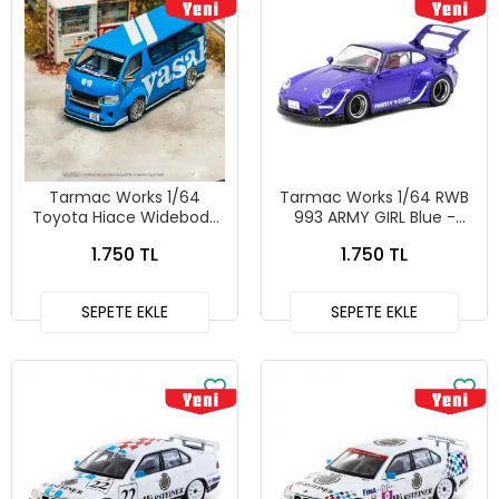
Tarmac Works 1/64
Tarmac Works 1/64 RWB
Toyota Hiace Widebody
993 ARMY GIRL Blue -
Yasaki Special Edition -
HOBBY64 T64-TL017-AG
1.750 TL
1.750 TL
HOBBY64 T64-038-YAS
SEPETE EKLE
SEPETE EKLE