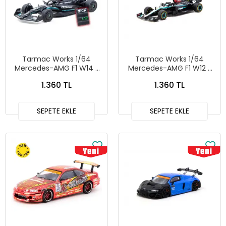
Tarmac Works 1/64
Tarmac Works 1/64
Mercedes-AMG F1 W14 E
Mercedes-AMG F1 W12 E
Performance Spanish
Performance New York
1.360 TL
1.360 TL
Grand Prix Tyre Testing
Demo Run 2024 Lewis
2023 Mick Schumacher
Hamilton - Tarmac Works
T64G-F064-MS1
X iXO Models GLOBAL64
SEPETE EKLE
SEPETE EKLE
T64G-F037-NY