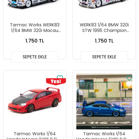
Tarmac Works WERK83
WERK83 1/64 BMW 320i
1/64 BMW 320i Macau
STW 1995 Champion
Guia Race 1996 Joachim
Joachim Winkelhock #22
1.750 TL
1.750 TL
Winkelhock WK83-034h
WK83-034e
SEPETE EKLE
SEPETE EKLE
Tarmac Works 1/64
Tarmac Works 1/64