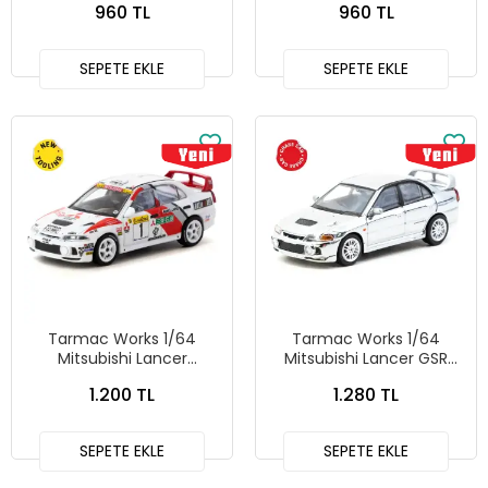
960 TL
960 TL
Works X iXO Models
GLOBAL64 T64G-069-BL
SEPETE EKLE
SEPETE EKLE
Tarmac Works 1/64
Tarmac Works 1/64
Mitsubishi Lancer
Mitsubishi Lancer GSR
Evolution IV Rallye Monte-
Evolution IV Silver with
1.200 TL
1.280 TL
Carlo 1997 T64G-076-
Tarmac Cards -
97MCR01
GLOBAL64 T64G-076-SL
SEPETE EKLE
SEPETE EKLE