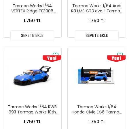
Tarmac Works 1/64
Tarmac Works 1/64 Audi
VERTEX Ridge TE3006
R8 LMS GT3 evo II Tarmac
Soarer Chrome Red -
Works 10th Anniversary -
1.750 TL
1.750 TL
Tokyo Auto Salon 2026
HOBBY64 T64-043-10TH
Special Edition -
GLOBAL64 T64G-080-
SEPETE EKLE
SEPETE EKLE
TE3006
Tarmac Works 1/64 RWB
Tarmac Works 1/64
993 Tarmac Works 10th
Honda Civic EG6 Tarmac
Anniversary - HOBBY64
Works 10th Anniversary -
1.750 TL
1.750 TL
T64-TL017-10TH
HOBBY64 T64-TL001-10TH