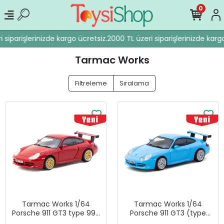
0
siparişlerinizde kargo ücretsiz.
2000 TL üzeri siparişlerinizde kargo 
Tarmac Works
Filtreleme
Sıralama
Tarmac Works 1/64
Tarmac Works 1/64
Porsche 911 GT3 type 996
Porsche 911 GT3 (type
Red T64G-069-RE
996) Light Blue - Tarmac