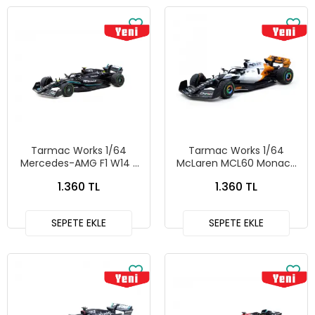
Tarmac Works 1/64
Tarmac Works 1/64
Mercedes-AMG F1 W14 E
McLaren MCL60 Monaco
Performance Monaco
Grand Prix 2023 T64G-
1.360 TL
1.360 TL
Grand Prix 2023 Lewis
F070-OP1
Hamilton - Tarmac Works
X iXO Models GLOBAL64
SEPETE EKLE
SEPETE EKLE
T64G-F064-LH2