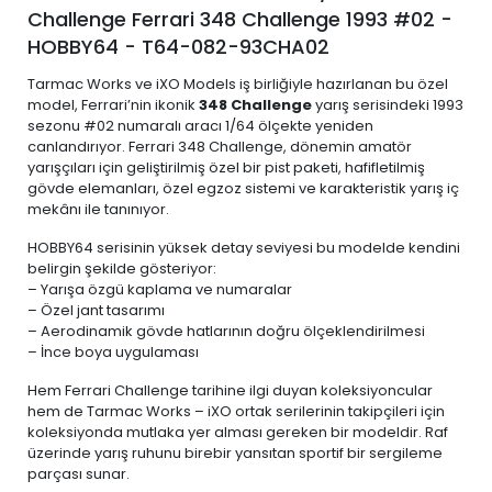
Challenge Ferrari 348 Challenge 1993 #02 -
HOBBY64 - T64-082-93CHA02
Tarmac Works ve iXO Models iş birliğiyle hazırlanan bu özel
model, Ferrari’nin ikonik
348 Challenge
yarış serisindeki 1993
sezonu #02 numaralı aracı 1/64 ölçekte yeniden
canlandırıyor. Ferrari 348 Challenge, dönemin amatör
yarışçıları için geliştirilmiş özel bir pist paketi, hafifletilmiş
gövde elemanları, özel egzoz sistemi ve karakteristik yarış iç
mekânı ile tanınıyor.
HOBBY64 serisinin yüksek detay seviyesi bu modelde kendini
belirgin şekilde gösteriyor:
– Yarışa özgü kaplama ve numaralar
– Özel jant tasarımı
– Aerodinamik gövde hatlarının doğru ölçeklendirilmesi
– İnce boya uygulaması
Hem Ferrari Challenge tarihine ilgi duyan koleksiyoncular
hem de Tarmac Works – iXO ortak serilerinin takipçileri için
koleksiyonda mutlaka yer alması gereken bir modeldir. Raf
üzerinde yarış ruhunu birebir yansıtan sportif bir sergileme
parçası sunar.