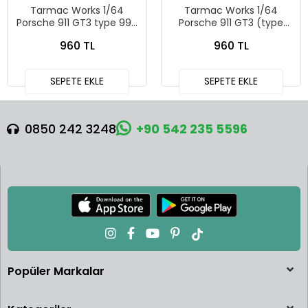
Tarmac Works 1/64
Tarmac Works 1/64
Porsche 911 GT3 type 996
Porsche 911 GT3 (type
Red T64G-069-RE
996) Light Blue - Tarmac
960 TL
960 TL
Works X iXO Models
GLOBAL64 T64G-069-BL
SEPETE EKLE
SEPETE EKLE
0850 242 3248
+90 542 235 5596
Popüler Markalar