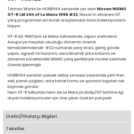
Tarmac Works’ün HOBBY64 serisinde yer alan
Nissan NISMO
GT-R LM 24h of Le Mans 1995 #22
, Nissan’ın efsanevi GT
yarış programının en ikonik araçlarından birini koleksiyonlara
taşıyor.
GT-R LM, 1990’ların Le Mans sahnesinde Japon üreticilerin
Avrupa’ya meydan okuduğu dönemin önemli
temsilcilerindendir. #22 numaralı yarış aracı; geniş gövde
yapısı, agresif ön tasarımı, aerodinamik arka bölümü ve
dönemin karakteristik NISMO yarış şeritleriyle model üzerinde
özenle işlenmiştir.
HOBBY64 serisinin yüksek detay seviyesi sayesinde jant-fren
seti, panel çizgileri, arka kanat formu ve sponsor logoları net
biçimde görülür.
Hem GT-R tutkunları hem de Le Mans prototip/GT tarihine ilgi
duyan koleksiyoncular için öne çıkan özel bir parçadır.
Üretici/İthalatçı Bilgileri
Taksitler