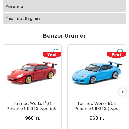
Yorumlar
Teslimat Bilgileri
Benzer Ürünler
Tarmac Works 1/64
Tarmac Works 1/64
Porsche 911 GT3 type 996
Porsche 911 GT3 (type
Red T64G-069-RE
996) Light Blue - Tarmac
960 TL
960 TL
Works X iXO Models
GLOBAL64 T64G-069-BL