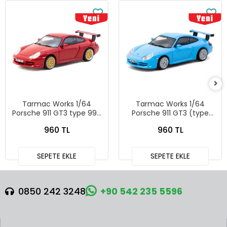
Tarmac Works 1/64
Tarmac Works 1/64
Porsche 911 GT3 type 996
Porsche 911 GT3 (type
Red T64G-069-RE
996) Light Blue - Tarmac
960 TL
960 TL
Works X iXO Models
GLOBAL64 T64G-069-BL
SEPETE EKLE
SEPETE EKLE
0850 242 3248
+90 542 235 5596