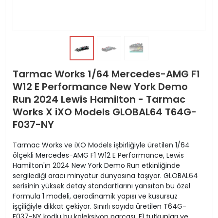
Tarmac Works 1/64 Mercedes-AMG F1
W12 E Performance New York Demo
Run 2024 Lewis Hamilton - Tarmac
Works X iXO Models GLOBAL64 T64G-
F037-NY
Tarmac Works ve iXO Models işbirliğiyle üretilen 1/64
ölçekli Mercedes-AMG F1 W12 E Performance, Lewis
Hamilton'ın 2024 New York Demo Run etkinliğinde
sergilediği aracı minyatür dünyasına taşıyor. GLOBAL64
serisinin yüksek detay standartlarını yansıtan bu özel
Formula 1 modeli, aerodinamik yapısı ve kusursuz
işçiliğiyle dikkat çekiyor. Sınırlı sayıda üretilen T64G-
F037-NY kodlu bu koleksiyon parçası, F1 tutkunları ve