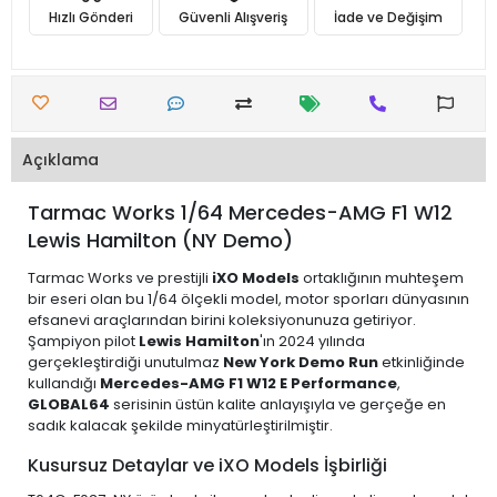
Hızlı Gönderi
Güvenli Alışveriş
İade ve Değişim
Açıklama
Tarmac Works 1/64 Mercedes-AMG F1 W12
Lewis Hamilton (NY Demo)
Tarmac Works ve prestijli
iXO Models
ortaklığının muhteşem
bir eseri olan bu 1/64 ölçekli model, motor sporları dünyasının
efsanevi araçlarından birini koleksiyonunuza getiriyor.
Şampiyon pilot
Lewis Hamilton
'ın 2024 yılında
gerçekleştirdiği unutulmaz
New York Demo Run
etkinliğinde
kullandığı
Mercedes-AMG F1 W12 E Performance
,
GLOBAL64
serisinin üstün kalite anlayışıyla ve gerçeğe en
sadık kalacak şekilde minyatürleştirilmiştir.
Kusursuz Detaylar ve iXO Models İşbirliği