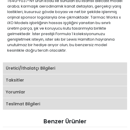
T64G-F037-NY ürün kodu ile sunulan bu lisanslı diecast model
araba; karmaşık aerodinamik kanat detayları, gerçekçi yarış
lastikleri, kusursuz gövde boyası ve net bir şekilde işlenmiş
orijinal sponsor logolarıyla öne çıkmaktadır. Tarmac Works x
iXO Models işbirliğinin hassas işçiliğini yansıtan bu sınırlı
üretim parça, şık ve koruyucu kutu tasarımıyla birlikte
gelmektedir. İster prestijli Formula 1 koleksiyonunuzu
genişletmek isteyin, ister sıkı bir Lewis Hamilton hayranına
unutulmaz bir hediye arıyor olun; bu benzersiz model
kesinlikle doğru tercih olacaktır.
Üretici/İthalatçı Bilgileri
Taksitler
Yorumlar
Teslimat Bilgileri
Benzer Ürünler