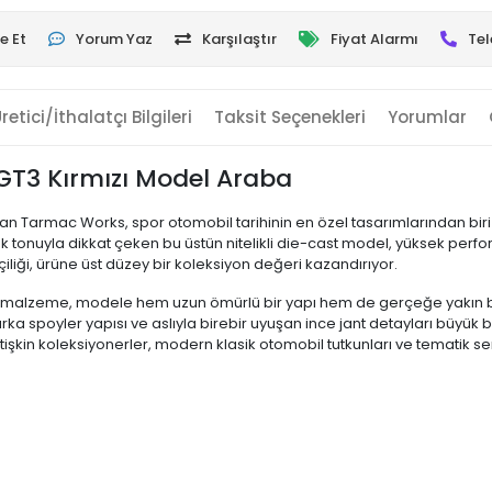
e Et
Yorum Yaz
Karşılaştır
Fiyat Alarmı
Tel
retici/İthalatçı Bilgileri
Taksit Seçenekleri
Yorumlar
GT3 Kırmızı Model Araba
 Tarmac Works, spor otomobil tarihinin en özel tasarımlarından biri 
k tonuyla dikkat çeken bu üstün nitelikli die-cast model, yüksek perfo
iliği, ürüne üst düzey bir koleksiyon değeri kazandırıyor.
 malzeme, modele hem uzun ömürlü bir yapı hem de gerçeğe yakın bir ağ
arka spoyler yapısı ve aslıyla birebir uyuşan ince jant detayları büyük
tişkin koleksiyonerler, modern klasik otomobil tutkunları ve tematik se