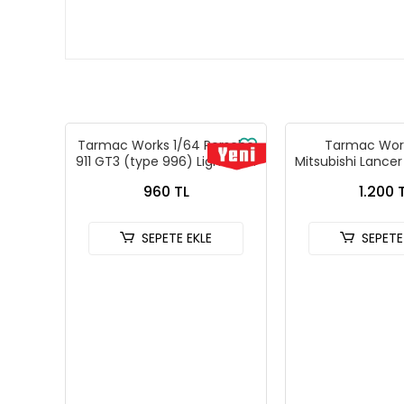
Tarmac Works 1/64 Porsche
Tarmac Work
911 GT3 (type 996) Light Blue
Mitsubishi Lancer
- Tarmac Works X iXO
Rallye Monte-C
960 TL
1.200 
Models GLOBAL64 T64G-
T64G-076-9
069-BL
SEPETE EKLE
SEPETE