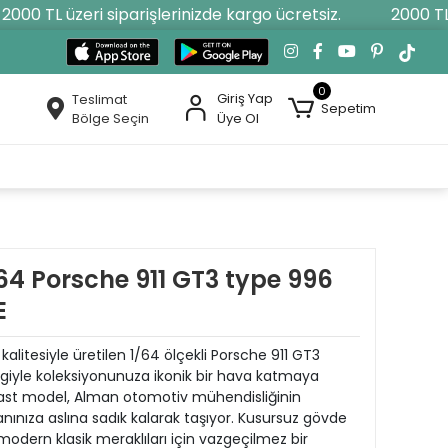
00 TL üzeri siparişlerinizde kargo ücretsiz.
2000 TL üz
0
Giriş Yap
Teslimat
Sepetim
Bölge Seçin
Üye Ol
4 Porsche 911 GT3 type 996
E
litesiyle üretilen 1/64 ölçekli Porsche 911 GT3
engiyle koleksiyonunuza ikonik bir hava katmaya
e-cast model, Alman otomotiv mühendisliğinin
anınıza aslına sadık kalarak taşıyor. Kusursuz gövde
 modern klasik meraklıları için vazgeçilmez bir