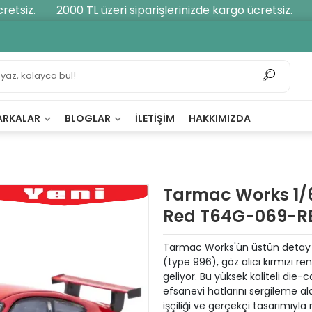
tsiz.
2000 TL üzeri siparişlerinizde kargo ücretsiz.
20
ARKALAR
BLOGLAR
İLETIŞIM
HAKKIMIZDA
Tarmac Works 1/6
Red T64G-069-R
Tarmac Works'ün üstün detay ka
(type 996), göz alıcı kırmızı r
geliyor. Bu yüksek kaliteli di
efsanevi hatlarını sergileme al
işçiliği ve gerçekçi tasarımıyla