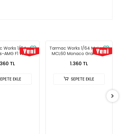
 Works 1/64
Tarmac Works 1/64 McLaren
T
s-AMG F1 W14 E
MCL60 Monaco Grand Prix
Me
ce Monaco Grand
2023 T64G-F070-OP1
Perf
.360 TL
1.360 TL
Lewis Hamilton -
Prix
rks X iXO Models
Sch
 T64G-F064-LH2
SEPETE EKLE
SEPETE EKLE