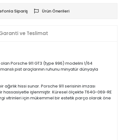
efonla Sipariş
Ürün Önerileri
Garanti ve Teslimat
olan Porsche 911 GT3 (type 996) modelini 1/64
rmanslı pist araçlarının ruhunu minyatür dünyayla
ırlık hissi sunar. Porsche 911 serisinin imzası
 bir hassasiyetle işlenmiştir. Küresel ölçekte T64G-069-RE
rgi vitrinleri için mükemmel bir estetik parça olarak öne