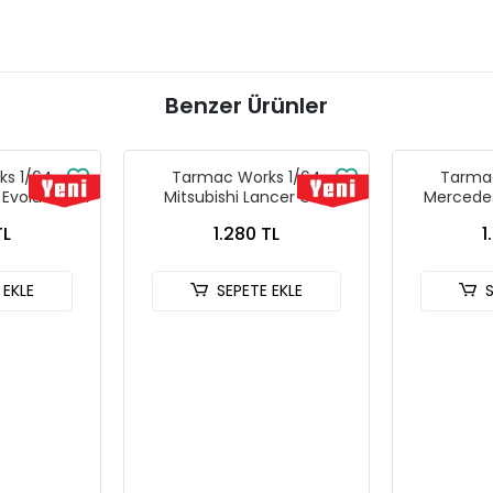
Benzer Ürünler
s 1/64
Tarmac Works 1/64
Tarmac
 Evolution IV
Mitsubishi Lancer GSR
Mercede
arlo 1997
Evolution IV Silver with
Performan
TL
1.280 TL
1
7MCR01
Tarmac Cards - GLOBAL64
Prix 2023 
T64G-076-SL
Tarmac Wo
GLOBAL64
 EKLE
SEPETE EKLE