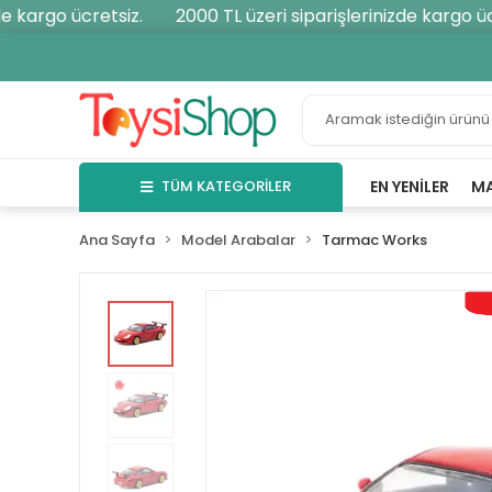
 kargo ücretsiz.
2000 TL üzeri siparişlerinizde kargo ücre
TÜM KATEGORİLER
EN YENILER
M
Ana Sayfa
Model Arabalar
Tarmac Works