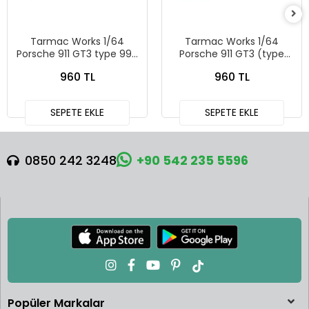
Tarmac Works 1/64
Tarmac Works 1/64
Porsche 911 GT3 type 996
Porsche 911 GT3 (type
Red T64G-069-RE
996) Light Blue - Tarmac
960 TL
960 TL
Works X iXO Models
GLOBAL64 T64G-069-BL
SEPETE EKLE
SEPETE EKLE
0850 242 3248
+90 542 235 5596
Popüler Markalar