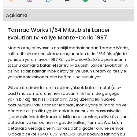
Açıklama
Tarmac Works 1/64 Mitsubishi Lancer
Evolution IV Rallye Monte-Carlo 1997
Model araç dünyasının prestijli markalarından Tarmac Works,
ralli tarihinin en unutulmaz araçlarından birini 1/64 ölçeğinde
yeniden yorumluyor. 1997 Rallye Monte-Carlo'da parkurların
tozunu dumana katan efsanevi Mitsubishi Lancer Evolution IV,
aslına sadık kalınan ince detayları ve üstün üretim kalitesiyle
yetişkin koleksiyonerlerin beğenisine sunuluyor.
Gövde üretiminde tercih edilen yüksek kaliteli metal (die-
cast) malzeme, ürüne hem dayanıklılık hem de gerçeğe
yakın bir ağırlık hissi kazandırır. Araç üzerindeki yüksek
çözünürlüklü ralli sponsor logoları, ikonik yarış numaraları ve
döneme ait grafik uygulamaları kusursuz bir hassasiyetle
işlenmiştir. Modelin karakteristik arka spoyleri, ralliye özel jant
detayları ve aerodinamik gövde hatları, Tarmac Works'ün
detaylara verdiği önemi bir kez daha gözler önüne seriyor.
Global ölçekte T64G-076-97MCR01 ürün koduyla tanınan bu