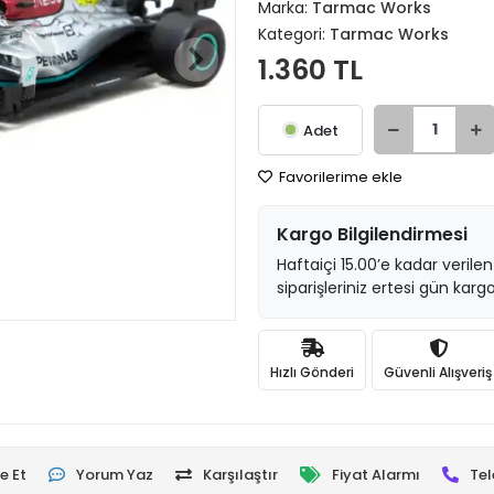
Marka:
Tarmac Works
Kategori:
Tarmac Works
1.360 TL
Adet
Favorilerime ekle
Kargo Bilgilendirmesi
Haftaiçi 15.00’e kadar verilen
siparişleriniz ertesi gün kargo
Hızlı Gönderi
Güvenli Alışveriş
e Et
Yorum Yaz
Karşılaştır
Fiyat Alarmı
Tel