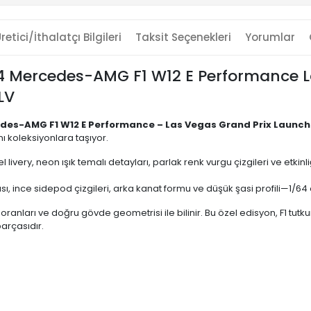
retici/İthalatçı Bilgileri
Taksit Seçenekleri
Yorumlar
4 Mercedes-AMG F1 W12 E Performance L
LV
des-AMG F1 W12 E Performance – Las Vegas Grand Prix Launch
ı koleksiyonlara taşıyor.
 livery, neon ışık temalı detayları, parlak renk vurgu çizgileri ve etk
ı, ince sidepod çizgileri, arka kanat formu ve düşük şasi profili—1/64 
nt oranları ve doğru gövde geometrisi ile bilinir. Bu özel edisyon, F1 t
parçasıdır.