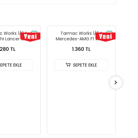
 Works 1/64
Tarmac Works 1/64
Tarm
shi Lancer GSR
Mercedes-AMG F1 W14 E
MCL
n IV Silver with
Performance Monaco Grand
2
.280 TL
1.360 TL
rds - GLOBAL64
Prix 2023 Lewis Hamilton -
G-076-SL
Tarmac Works X iXO Models
GLOBAL64 T64G-F064-LH2
SEPETE EKLE
SEPETE EKLE