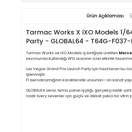
Ürün Açıklaması
Ü
Tarmac Works X iXO Models 1/6
Party - GLOBAL64 - T64G-F037-
Tarmac Works ve iXO Models iş birliğiyle üretilen
Merce
sezonunda kullandığı W12 aracının özel etkinlik tasarımın
Las Vegas Grand Prix Launch Party için hazırlanan bu özel
işlenmiştir.
F1 aerodinamiğinin karakteristik unsurları—ön kanat yapıs
GLOBAL64 serisi, temiz panel işçiliği, gerçekçi lastik-ja
nadir livery sevenler için güçlü ve dikkat çekici bir vitrin 