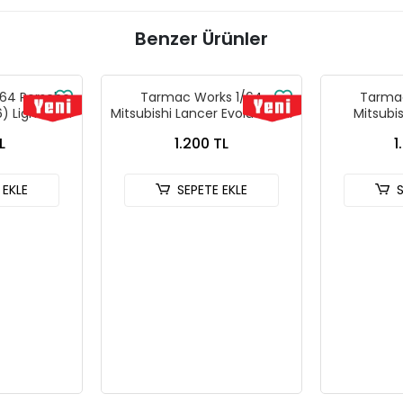
Benzer Ürünler
64 Porsche
Tarmac Works 1/64
Tarmac
) Light Blue
Mitsubishi Lancer Evolution IV
Mitsubi
ks X iXO
Rallye Monte-Carlo 1997
Evolutio
L
1.200 TL
1
L64 T64G-
T64G-076-97MCR01
Tarmac Ca
L
T64
 EKLE
SEPETE EKLE