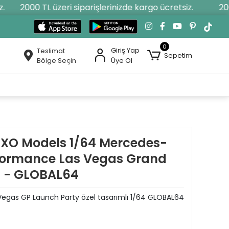
2000 TL üzeri siparişlerinizde kargo ücretsiz.
2000 
0
Giriş Yap
Teslimat
Sepetim
Bölge Seçin
Üye Ol
iXO Models 1/64 Mercedes-
rformance Las Vegas Grand
y - GLOBAL64
egas GP Launch Party özel tasarımlı 1/64 GLOBAL64