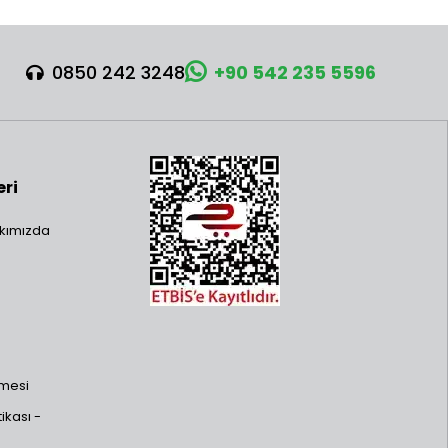
0850 242 3248
+90 542 235 5596
eri
kımızda
şmesi
ikası -