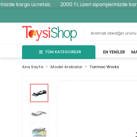
nizde kargo ücretsiz.
2000 TL üzeri siparişlerinizde kargo
TÜM KATEGORİLER
EN YENILER
M
Ana Sayfa
Model Arabalar
Tarmac Works