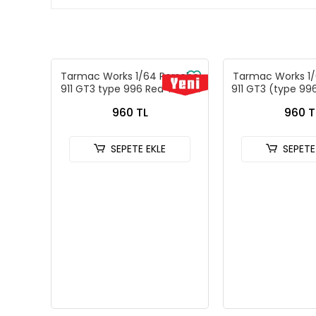
Tarmac Works 1/64 Porsche
Tarmac Works 1/
911 GT3 type 996 Red T64G-
911 GT3 (type 996
069-RE
- Tarmac Wor
960 TL
960 T
Models GLOBA
069-B
SEPETE EKLE
SEPETE