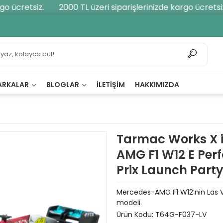
 ücretsiz.
2000 TL üzeri siparişlerinizde kargo ücretsiz.
ARKALAR
BLOGLAR
İLETIŞIM
HAKKIMIZDA
Tarmac Works X 
AMG F1 W12 E Pe
Prix Launch Part
Mercedes-AMG F1 W12’nin Las V
modeli.
Ürün Kodu:
T64G-F037-LV