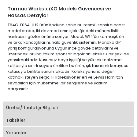
Tarmac Works x iXO Models Güvencesi ve
Hassas Detaylar
T64G-F064-LH2 ürün koduna sahip bu resmi lisanslı diecast
model araba; iki dev markanın işbirliğindeki mühendislik
harikasını gözler önüne seriyor. Model; W14'ün karmaşık ön
ve arka kanatçıklarını, halo güvenlik sistemini, Monako GP
yarış konfigürasyonuna uygun ince gövde detaylarını ve
üzerindeki orijinal takım sponsor logolarını eksiksiz bir şekilde
yansıtmaktadır. Kusursuz boya işçiliği ve yüksek malzeme
kalitesiyle sınırlı sayıda üretilen bu ürün, şık tasarımlı koruyucu
kutusuyla birlikte sunulmaktadır. Koleksiyonuna değer
katmak isteyen seçici F1 koleksiyonerleri ve Lewis Hamilton
sevdalıları için mükemmel bir sergileme ve yatırım
parçasıdır.
Üretici/İthalatçı Bilgileri
Taksitler
Yorumlar