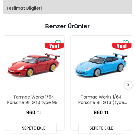
Teslimat Bilgileri
Benzer Ürünler
Tarmac Works 1/64
Tarmac Works 1/64
Porsche 911 GT3 type 996
Porsche 911 GT3 (type
Red T64G-069-RE
996) Light Blue - Tarmac
960 TL
960 TL
Works X iXO Models
GLOBAL64 T64G-069-BL
SEPETE EKLE
SEPETE EKLE