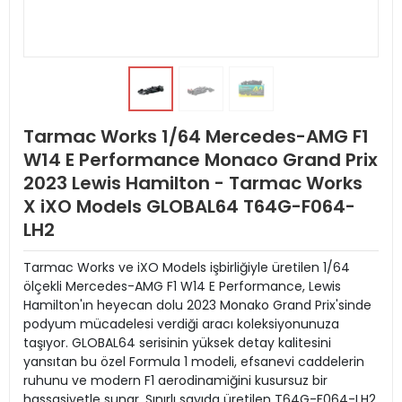
Tarmac Works 1/64 Mercedes-AMG F1
W14 E Performance Monaco Grand Prix
2023 Lewis Hamilton - Tarmac Works
X iXO Models GLOBAL64 T64G-F064-
LH2
Tarmac Works ve iXO Models işbirliğiyle üretilen 1/64
ölçekli Mercedes-AMG F1 W14 E Performance, Lewis
Hamilton'ın heyecan dolu 2023 Monako Grand Prix'sinde
podyum mücadelesi verdiği aracı koleksiyonunuza
taşıyor. GLOBAL64 serisinin yüksek detay kalitesini
yansıtan bu özel Formula 1 modeli, efsanevi caddelerin
ruhunu ve modern F1 aerodinamiğini kusursuz bir
hassasiyetle sunar. Sınırlı sayıda üretilen T64G-F064-LH2