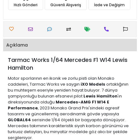
Hızlı Gönderi
Güvenli Alışveriş
İade ve Değişim
Açıklama
Tarmac Works 1/64 Mercedes F1 W14 Lewis
Hamilton
Motor sporlarının en ikonik ve zorlu pisti olan Monako
caddeleri, Tarmac Works ve saygın
iXO Models
ortaklığının
bu muhteşem eseriyle yeniden hayat buluyor. 7 dünya
şampiyonluğu bulunan efsanevi pilot
Lewis Hamilton
'ın
direksiyonunda olduğu
Mercedes-AMG F1 W14 E
Performance
, 2023 Monako Grand Prix'sindeki agresif
tasarımı ve güncellenmiş aerodinamik gövde yapısıyla
GLOBAL64
serisinde 1/64 ölçekli bir başyapıta dönüşüyor.
Mercedes takımının karakteristik siyah karbon görünümü ve
turkuaz detayları, bu minyatür modelde göz alıcı bir şekilde
sergileniyor.