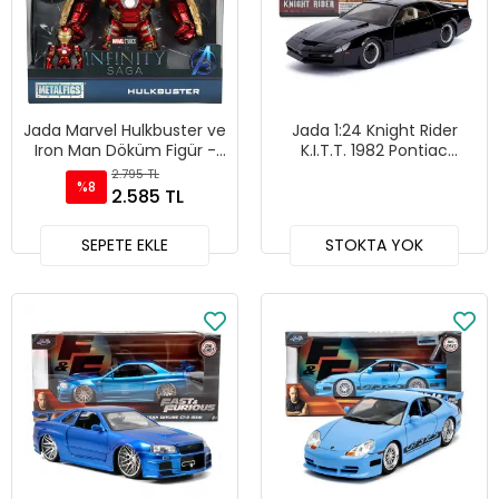
Jada Marvel Hulkbuster ve
Jada 1:24 Knight Rider
Iron Man Döküm Figür -
K.I.T.T. 1982 Pontiac
253223002
Firebird Diecast Model
2.795 TL
%8
Araba - 30086
2.585 TL
SEPETE EKLE
STOKTA YOK