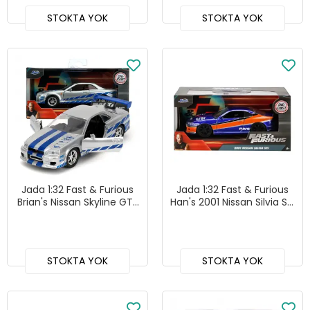
STOKTA YOK
STOKTA YOK
Jada 1:32 Fast & Furious
Jada 1:32 Fast & Furious
Brian's Nissan Skyline GT-
Han's 2001 Nissan Silvia S15
R (R34) - Gümüş/Mavi -
- "Mona Lisa" - 24075
24075
STOKTA YOK
STOKTA YOK