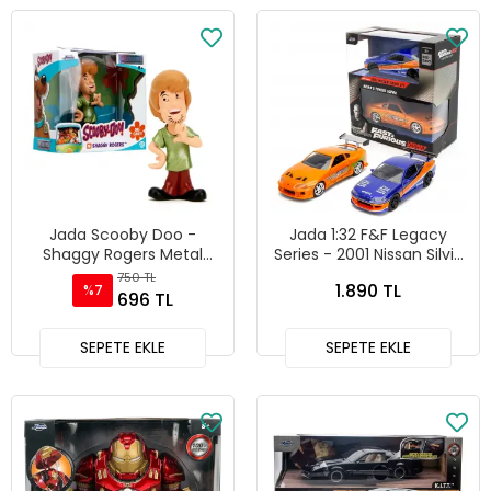
Jada Scooby Doo -
Jada 1:32 F&F Legacy
Shaggy Rogers Metal
Series - 2001 Nissan Silvia
Figür - 85225
& Brian's Toyota Supra İkili
750 TL
1.890 TL
%7
Araba Seti
696 TL
SEPETE EKLE
SEPETE EKLE