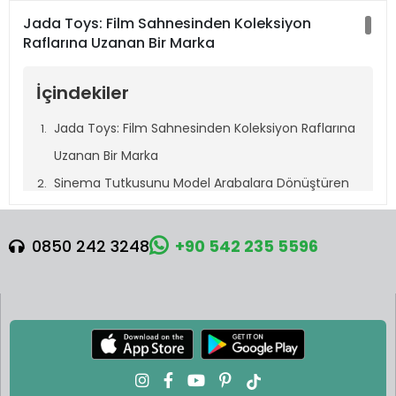
Jada Toys: Film Sahnesinden Koleksiyon
Raflarına Uzanan Bir Marka
İçindekiler
Jada Toys: Film Sahnesinden Koleksiyon Raflarına
Uzanan Bir Marka
Sinema Tutkusunu Model Arabalara Dönüştüren
Marka
Küçük Ölçek, Büyük Detay: Jada Toys Üretim
0850 242 3248
+90 542 235 5596
Kalitesi
Pop Kültürle İç İçe: Marvel, DC ve Daha Fazlası
Nano Ölçekli Diorama Serileri
Diecast Metal Figürlerde Üst Düzey Kalite
Hem Oyuncak Hem Koleksiyon Parçası