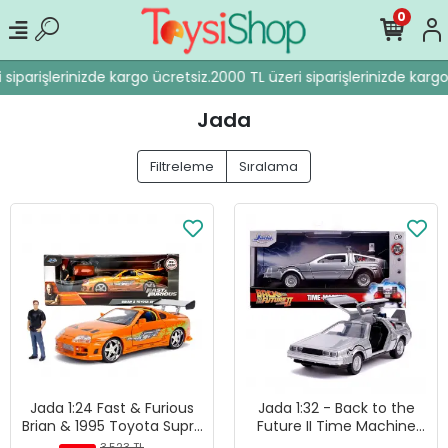
0
iparişlerinizde kargo ücretsiz.
2000 TL üzeri siparişlerinizde kargo ü
Jada
Filtreleme
Sıralama
Jada 1:24 Fast & Furious
Jada 1:32 - Back to the
Brian & 1995 Toyota Supra
Future II Time Machine
Diecast Model Araba -
Diecast Model Araba -
3.523 TL