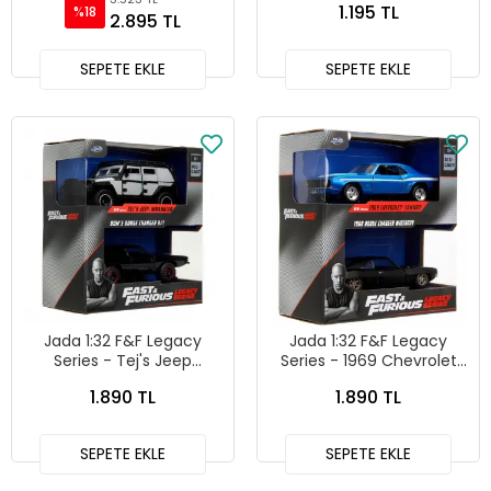
1.195 TL
%18
30738
24081
2.895 TL
SEPETE EKLE
SEPETE EKLE
Jada 1:32 F&F Legacy
Jada 1:32 F&F Legacy
Series - Tej's Jeep
Series - 1969 Chevrolet
Wrangler Dom's Dodge
Camaro & 1968 Dodge
1.890 TL
1.890 TL
Charger R/T İkili Araba
Charger Widebody İkili
Seti
Araba Seti
SEPETE EKLE
SEPETE EKLE