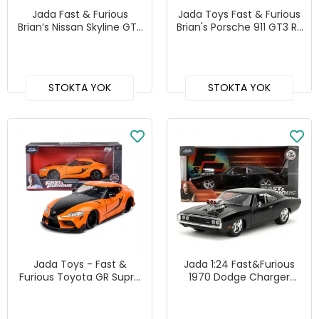
Jada Fast & Furious
Jada Toys Fast & Furious
Brian’s Nissan Skyline GT-
Brian's Porsche 911 GT3 RS
R (R-34) 1:24 - 97173
1:24 - 253203080
STOKTA YOK
STOKTA YOK
Jada Toys - Fast &
Jada 1:24 Fast&Furious
Furious Toyota GR Supra
1970 Dodge Charger
1:24 - 253203064
Diecast Model Araba
Siyah - 35421