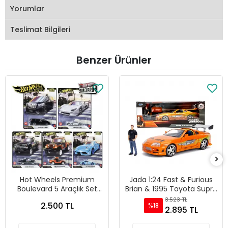
Yorumlar
Teslimat Bilgileri
Benzer Ürünler
Hot Wheels Premium
Jada 1:24 Fast & Furious
Boulevard 5 Araçlık Set
Brian & 1995 Toyota Supra
151-155 - GJT68 978H
Diecast Model Araba -
3.523 TL
2.500 TL
%18
30738
2.895 TL