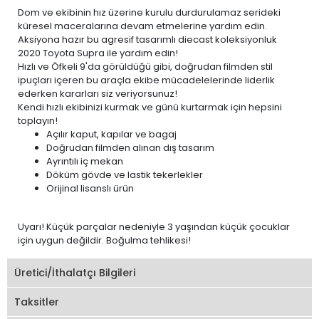
Dom ve ekibinin hız üzerine kurulu durdurulamaz serideki
küresel maceralarına devam etmelerine yardım edin.
Aksiyona hazır bu agresif tasarımlı diecast koleksiyonluk
2020 Toyota Supra ile yardım edin!
Hızlı ve Öfkeli 9'da görüldüğü gibi, doğrudan filmden stil
ipuçları içeren bu araçla ekibe mücadelelerinde liderlik
ederken kararları siz veriyorsunuz!
Kendi hızlı ekibinizi kurmak ve günü kurtarmak için hepsini
toplayın!
Açılır kaput, kapılar ve bagaj
Doğrudan filmden alınan dış tasarım
Ayrıntılı iç mekan
Döküm gövde ve lastik tekerlekler
Orijinal lisanslı ürün
Uyarı! Küçük parçalar nedeniyle 3 yaşından küçük çocuklar
için uygun değildir. Boğulma tehlikesi!
Üretici/İthalatçı Bilgileri
Taksitler