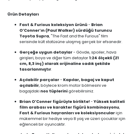
Ürün Detayları
Fast & Furious koleksiyon ürünü
-
Brian
O’Conner’ın (Paul Walker) sürdüğü turuncu
Toyota Supra
, "The Fast and the Furious" film
serisinde kült statüsüne ulaşmış gerçek bir efsanedir.
Gerçeğe uygun detaylar
- Gövde, spoiler, hava
girişleri, boya ve diğer tüm detaylar
1:24 ölçekli (21
cm, 8,3 inç) olarak orijinaline sadık şekilde
tasarlanmıştır
.
Açılabilir parçalar
-
Kapılar, bagaj ve kaput
açılabilir
, böylece krom motor bölmesini ve
bagajdaki
nos tüplerini
görebilirsiniz.
Brian O’Conner figürüyle birlikte!
-
Yüksek kaliteli
film arabası ve karakter figürü kombinasyonu
,
Fast & Furious hayranları ve koleksiyoncular
için
mükemmel bir hediye veya 8 yaş ve üzeri çocuklar için
eğlenceli bir oyuncaktır.