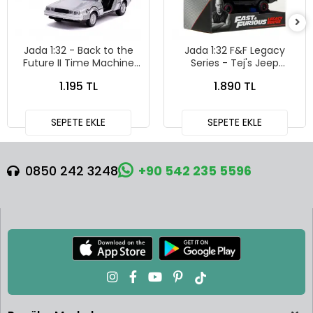
Jada 1:32 - Back to the
Jada 1:32 F&F Legacy
Future II Time Machine
Series - Tej's Jeep
Diecast Model Araba -
Wrangler Dom's Dodge
1.195 TL
1.890 TL
24081
Charger R/T İkili Araba
Seti
SEPETE EKLE
SEPETE EKLE
0850 242 3248
+90 542 235 5596