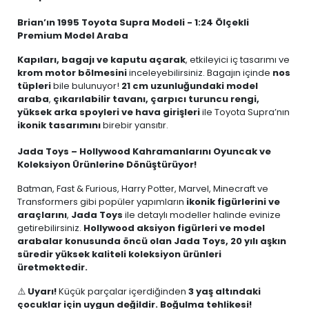
Brian’ın 1995 Toyota Supra Modeli - 1:24 Ölçekli
Premium Model Araba
Kapıları, bagajı ve kaputu açarak
, etkileyici iç tasarımı ve
krom motor bölmesini
inceleyebilirsiniz. Bagajın içinde
nos
tüpleri
bile bulunuyor!
21 cm uzunluğundaki model
araba
,
çıkarılabilir tavanı, çarpıcı turuncu rengi,
yüksek arka spoyleri ve hava girişleri
ile Toyota Supra’nın
ikonik tasarımını
birebir yansıtır.
Jada Toys – Hollywood Kahramanlarını Oyuncak ve
Koleksiyon Ürünlerine Dönüştürüyor!
Batman, Fast & Furious, Harry Potter, Marvel, Minecraft ve
Transformers gibi popüler yapımların
ikonik figürlerini ve
araçlarını
,
Jada Toys
ile detaylı modeller halinde evinize
getirebilirsiniz.
Hollywood aksiyon figürleri ve model
arabalar konusunda öncü olan Jada Toys, 20 yılı aşkın
süredir yüksek kaliteli koleksiyon ürünleri
üretmektedir.
⚠️
Uyarı!
Küçük parçalar içerdiğinden
3 yaş altındaki
çocuklar için uygun değildir. Boğulma tehlikesi!