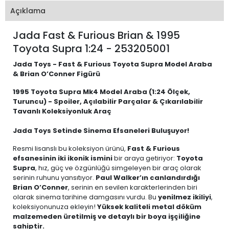
Açıklama
Jada Fast & Furious Brian & 1995
Toyota Supra 1:24 - 253205001
Jada Toys - Fast & Furious Toyota Supra Model Araba
& Brian O’Conner Figürü
1995 Toyota Supra Mk4 Model Araba (1:24 Ölçek,
Turuncu) - Spoiler, Açılabilir Parçalar & Çıkarılabilir
Tavanlı Koleksiyonluk Araç
Jada Toys Setinde Sinema Efsaneleri Buluşuyor!
Resmi lisanslı bu koleksiyon ürünü,
Fast & Furious
efsanesinin iki ikonik ismini
bir araya getiriyor:
Toyota
Supra
, hız, güç ve özgünlüğü simgeleyen bir araç olarak
serinin ruhunu yansıtıyor.
Paul Walker’ın canlandırdığı
Brian O’Conner
, serinin en sevilen karakterlerinden biri
olarak sinema tarihine damgasını vurdu. Bu
yenilmez ikiliyi
,
koleksiyonunuza ekleyin!
Yüksek kaliteli metal döküm
malzemeden üretilmiş ve detaylı bir boya işçiliğine
sahiptir.