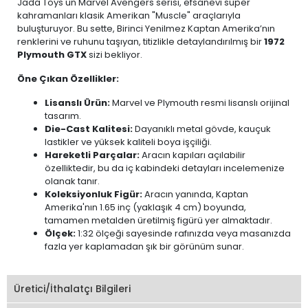
Jada Toys'un Marvel Avengers serisi, efsanevi süper
kahramanları klasik Amerikan "Muscle" araçlarıyla
buluşturuyor. Bu sette, Birinci Yenilmez Kaptan Amerika’nın
renklerini ve ruhunu taşıyan, titizlikle detaylandırılmış bir
1972
Plymouth GTX
sizi bekliyor.
Öne Çıkan Özellikler:
Lisanslı Ürün:
Marvel ve Plymouth resmi lisanslı orijinal
tasarım.
Die-Cast Kalitesi:
Dayanıklı metal gövde, kauçuk
lastikler ve yüksek kaliteli boya işçiliği.
Hareketli Parçalar:
Aracın kapıları açılabilir
özelliktedir, bu da iç kabindeki detayları incelemenize
olanak tanır.
Koleksiyonluk Figür:
Aracın yanında, Kaptan
Amerika'nın 1.65 inç (yaklaşık 4 cm) boyunda,
tamamen metalden üretilmiş figürü yer almaktadır.
Ölçek:
1:32 ölçeği sayesinde rafınızda veya masanızda
fazla yer kaplamadan şık bir görünüm sunar.
Üretici/İthalatçı Bilgileri