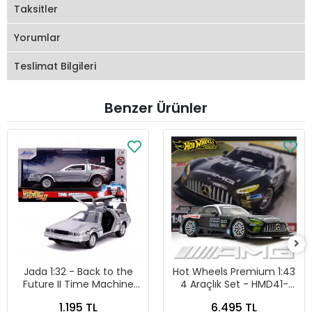
Taksitler
Yorumlar
Teslimat Bilgileri
Benzer Ürünler
Jada 1:32 - Back to the
Hot Wheels Premium 1:43
Future II Time Machine
4 Araçlık Set - HMD41-
Diecast Model Araba -
979G
1.195 TL
6.495 TL
24081