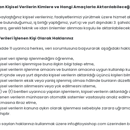
n Kişisel Verilerin Kimlere ve Hangi Amaçlarla Aktarılabileceğ
paylaştığınız kişisel verileriniz; faaliyetlerimizi yürütmek üzere hizmet 
e bulunduğumuz, iş birliği yaptığımız, yurt içi ve yurt dışındaki 3. şahıs
a, gerekli teknik ve idari önlemler alınması koşulu ile aktarılabilecekt
Verileri İşlenen Kişi Olarak Haklarınız
de 11 uyarınca herkes, veri sorumlusuna başvurarak aşağıdaki hakları
şisel veri işlenip işlenmediğini öğrenme,
şisel verileri işlenmişse buna ilişkin bilgi talep etme,
şisel verilerin işlenme amacını ve bunların amacına uygun kullanılıp k
rt içinde veya yurt dışında kişisel verilerin aktarıldığı üçüncü kişileri bi
şisel verilerin eksik veya yanlış işlenmiş olması hâlinde bunların düzelt
şisel verilerin silinmesini veya yok edilmesini isteme,
) ve (f) bentleri uyarınca yapılan işlemlerin, kişisel verilerin aktarıldığı
lenen verilerin münhasıran otomatik sistemler vasıtasıyla analiz edilme
kmasına itiraz etme,
şisel verilerin kanuna aykırı olarak işlenmesi sebebiyle zarara uğrama
hiptir.
 sayılan haklarınızı kullanmak üzere info@toysishop.com üzerinden bizi