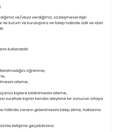
i
aldığımız ve/veya verdiğimiz, sözleşmesel ilişki
lar ile kurum ve kuruluşlara ve talep halinde adli ve idari
ir.
nı kullanabilir:
ullanılmadığını öğrenme,
lme,
ilmesini isteme,
 üçüncü kişilere bildirilmesini isteme,
si suretiyle kişinin kendisi aleyhine bir sonucun ortaya
sı hâlinde zararın giderilmesini talep etme, haklarına
mle iletişime geçebilirsiniz.