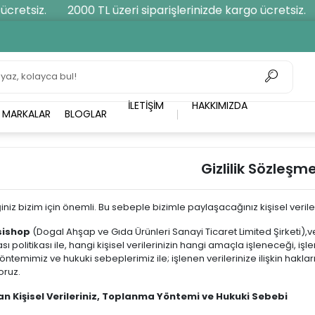
retsiz.
2000 TL üzeri siparişlerinizde kargo ücretsiz.
İLETIŞIM
HAKKIMIZDA
MARKALAR
BLOGLAR
Gizlilik Sözleşme
iniz bizim için önemli. Bu sebeple bizimle paylaşacağınız kişisel veril
sishop
(Dogal Ahşap ve Gıda Ürünleri Sanayi Ticaret Limited Şirketi),veri
ı politikası ile, hangi kişisel verilerinizin hangi amaçla işleneceği, işl
öntemimiz ve hukuki sebeplerimiz ile; işlenen verilerinize ilişkin hakla
oruz.
n Kişisel Verileriniz, Toplanma Yöntemi ve Hukuki Sebebi