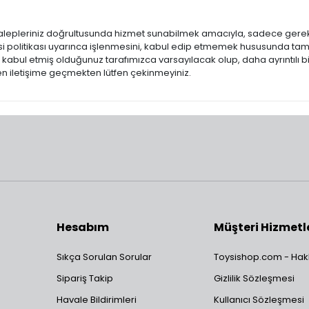
alepleriniz doğrultusunda hizmet sunabilmek amacıyla, sadece gerekli olan
i politikası uyarınca işlenmesini, kabul edip etmemek hususunda ta
 kabul etmiş olduğunuz tarafımızca varsayılacak olup, daha ayrıntılı bil
n iletişime geçmekten lütfen çekinmeyiniz.
Hesabım
Müşteri Hizmetl
Sıkça Sorulan Sorular
Toysishop.com - Hak
Sipariş Takip
Gizlilik Sözleşmesi
Havale Bildirimleri
Kullanıcı Sözleşmesi