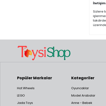
İletişim
Sizlere t
işlenmes
takdirde
üzerinde
Popüler Markalar
Kategoriler
Hot Wheels
Oyuncaklar
LEGO
Model Arabalar
Jada Toys
Anne - Bebek