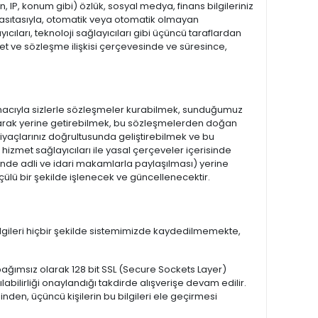
on, IP, konum gibi) özlük, sosyal medya, finans bilgileriniz
er vasıtasıyla, otomatik veya otomatik olmayan
cıları, teknoloji sağlayıcıları gibi üçüncü taraflardan
t ve sözleşme ilişkisi çerçevesinde ve süresince,
 amacıyla sizlerle sözleşmeler kurabilmek, sunduğumuz
 olarak yerine getirebilmek, bu sözleşmelerden doğan
htiyaçlarınız doğrultusunda geliştirebilmek ve bu
izmet sağlayıcıları ile yasal çerçeveler içerisinde
inde adli ve idari makamlarla paylaşılması) yerine
ülü bir şekilde işlenecek ve güncellenecektir.
 bilgileri hiçbir şekilde sistemimizde kaydedilmemekte,
den bağımsız olarak 128 bit SSL (Secure Sockets Layer)
ılabilirliği onaylandığı takdirde alışverişe devam edilir.
nden, üçüncü kişilerin bu bilgileri ele geçirmesi