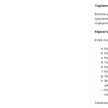
Toplana
Bizimle 
içerisind
makamlar
Kişisel 
KVKK mad
Ki
Ki
Ki
Yu
Ki
Ki
(e
İş
çı
Ki
sa
Yukarıda