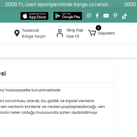
2000 TL üzeri siparişlerinizde kargo ücretsiz.
2000 TL
0
Giriş Yap
Teslimat
Sepetim
Bölge Seçin
Üye Ol
si
eriz hassasiyetle korunmaktadır.
 sorumlusu olarak, bu gizlilik ve kişisel verilerin
enen verilerin kimlerle ve neden paylaşılabileceği, veri
rınızın neler olduğu hususunda sizleri aydınlatmayı