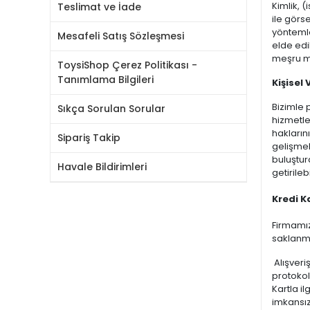
Kimlik, (
Teslimat ve İade
ile görs
yöntemle
Mesafeli Satış Sözleşmesi
elde edi
meşru me
ToysiShop Çerez Politikası -
Tanımlama Bilgileri
Kişisel
Bizimle 
Sıkça Sorulan Sorular
hizmetle
hakların
Sipariş Takip
gelişmel
buluştur
Havale Bildirimleri
getirile
Kredi K
Firmamız
saklanm
Alışveriş
protokolü
Kartla i
imkansız