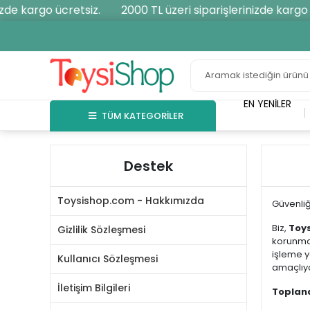
de kargo ücretsiz.
2000 TL üzeri siparişlerinizde kargo üc
EN YENILER
TÜM KATEGORİLER
Destek
Toysishop.com - Hakkımızda
Güvenliğ
Biz,
Toy
Gizlilik Sözleşmesi
korunmas
işleme y
Kullanıcı Sözleşmesi
amaçlıy
İletişim Bilgileri
Toplana