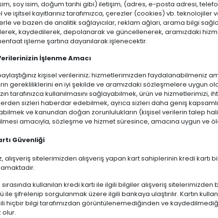
isim, soy isim, doğum tarihi gibi) iletişim, (adres, e-posta adresi, telef
el ve işitsel kayıtlarınız tarafımızca, çerezler (cookies) vb. teknolojil
rle ve bazen de analitik sağlayıcılar, reklam ağları, arama bilgi sağlayı
lerek, kaydedilerek, depolanarak ve güncellenerek, aramızdaki hizme
nfaat işleme şartına dayanılarak işlenecektir.
 Verilerinizin İşlenme Amacı
paylaştığınız kişisel verileriniz; hizmetlerimizden faydalanabilmeniz
rin gerekliliklerini en iyi şekilde ve aramızdaki sözleşmelere uygun
ızın tarafınızca kullanılmasını sağlayabilmek, ürün ve hizmetlerimizi, i
erden sizleri haberdar edebilmek, ayrıca sizleri daha geniş kapsamlı h
abilmek ve kanundan doğan zorunlulukların (kişisel verilerin talep hal
bilmesi amacıyla, sözleşme ve hizmet süresince, amacına uygun ve ölç
artı Güvenliği
, alışveriş sitelerimizden alışveriş yapan kart sahiplerinin kredi kartı
amaktadır.
 sırasında kullanılan kredi kartı ile ilgili bilgiler alışveriş sitelerimiz
 ile şifrelenip sorgulanmak üzere ilgili bankaya ulaştırılır. Kartın kullan
lgili hiçbir bilgi tarafımızdan görüntülenemediğinden ve kaydedilmediği
 olur.