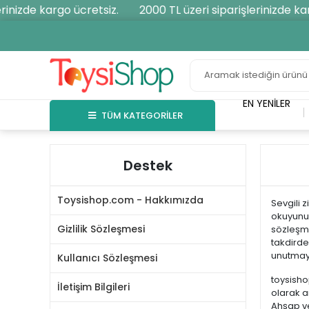
inizde kargo ücretsiz.
2000 TL üzeri siparişlerinizde karg
EN YENILER
TÜM KATEGORİLER
Destek
Toysishop.com - Hakkımızda
Sevgili z
okuyunuz
Gizlilik Sözleşmesi
sözleşme
takdirde
unutmayı
Kullanıcı Sözleşmesi
toysish
İletişim Bilgileri
olarak an
Ahşap ve