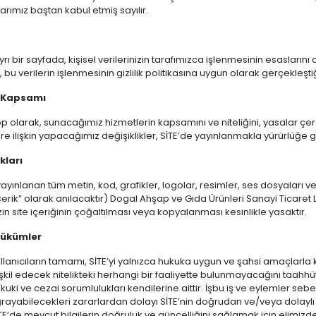
larımız baştan kabul etmiş sayılır.
 ayrı bir sayfada, kişisel verilerinizin tarafımızca işlenmesinin esasları
 bu verilerin işlenmesinin gizlilik politikasına uygun olarak gerçekleşti
 Kapsamı
p olarak, sunacağımız hizmetlerin kapsamını ve niteliğini, yasalar 
re ilişkin yapacağımız değişiklikler, SİTE’de yayınlanmakla yürürlüğe gi
kları
yayınlanan tüm metin, kod, grafikler, logolar, resimler, ses dosyaları 
erik” olarak anılacaktır) Dogal Ahşap ve Gıda Ürünleri Sanayi Ticaret Ltd. 
ın site içeriğinin çoğaltılması veya kopyalanması kesinlikle yasaktır.
Hükümler
llanıcıların tamamı, SİTE’yi yalnızca hukuka uygun ve şahsi amaçlarla 
şkil edecek nitelikteki herhangi bir faaliyette bulunmayacağını taahhüt
kuki ve cezai sorumlulukları kendilerine aittir. İşbu iş ve eylemler sebe
rayabilecekleri zararlardan dolayı SİTE’nin doğrudan ve/veya dolaylı 
TE’de mevcut bilgilerin doğruluk ve güncelliğini sağlamak için elimi