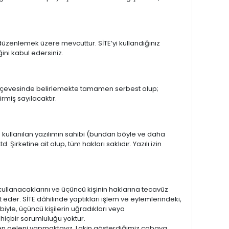
nı düzenlemek üzere mevcuttur. SİTE’yi kullandığınız
ğini kabul edersiniz.
çerçevesinde belirlemekte tamamen serbest olup;
rmiş sayılacaktır.
ve kullanılan yazılımın sahibi (bundan böyle ve daha
Şirketine ait olup, tüm hakları saklıdır. Yazılı izin
kullanacaklarını ve üçüncü kişinin haklarına tecavüz
 eder. SİTE dâhilinde yaptıkları işlem ve eylemlerindeki,
biyle, üçüncü kişilerin uğradıkları veya
hiçbir sorumluluğu yoktur.
zden geleni yapmaktayız. Lakin gösterdiğimiz çabaya