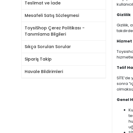
Teslimat ve İade
kullanıcı
Gizlilik
Mesafeli Satış Sözleşmesi
Gizlilik,
ToysiShop Çerez Politikası -
takdirde,
Tanımlama Bilgileri
Hizmet
Sıkça Sorulan Sorular
Toysisho
hizmetle
Sipariş Takip
Telif Ha
Havale Bildirimleri
SİTE’de 
sonra “iç
olmaksız
Genel 
Ku
te
hu
uğ
Sİ