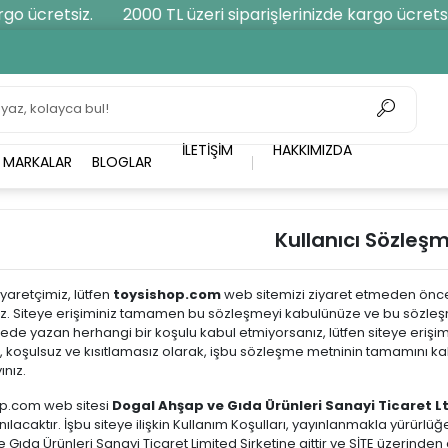
o ücretsiz.
2000 TL üzeri siparişlerinizde kargo ücretsiz.
İLETIŞIM
HAKKIMIZDA
MARKALAR
BLOGLAR
Kullanıcı Sözleşm
iyaretçimiz, lütfen
toysishop.com
web sitemizi ziyaret etmeden önce 
. Siteye erişiminiz tamamen bu sözleşmeyi kabulünüze ve bu sözleşme
de yazan herhangi bir koşulu kabul etmiyorsanız, lütfen siteye erişimi
, koşulsuz ve kısıtlamasız olarak, işbu sözleşme metninin tamamını kabu
nız.
op.com web sitesi
Dogal Ahşap ve Gıda Ürünleri Sanayi Ticaret Ltd
ılacaktır. İşbu siteye ilişkin Kullanım Koşulları, yayınlanmakla yürürlüğ
 Gıda Ürünleri Sanayi Ticaret Limited Şirketine aittir ve SİTE üzerinden