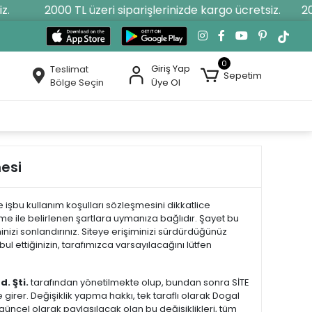
2000 TL üzeri siparişlerinizde kargo ücretsiz.
2000
0
Giriş Yap
Teslimat
Sepetim
Bölge Seçin
Üye Ol
esi
işbu kullanım koşulları sözleşmesini dikkatlice
 ile belirlenen şartlara uymanıza bağlıdır. Şayet bu
nizi sonlandırınız. Siteye erişiminizi sürdürdüğünüz
l ettiğinizin, tarafımızca varsayılacağını lütfen
. Şti.
tarafından yönetilmekte olup, bundan sonra SİTE
e girer. Değişiklik yapma hakkı, tek taraflı olarak Dogal
 güncel olarak paylaşılacak olan bu değişiklikleri, tüm