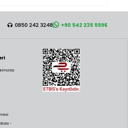
0850 242 3248
+90 542 235 5596
eri
kımızda
şmesi
ikası -