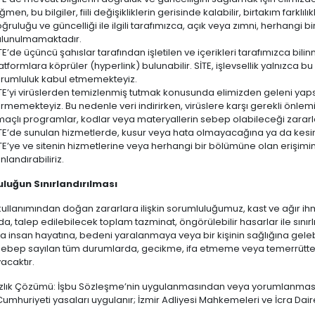
ğmen, bu bilgiler, fiili değişikliklerin gerisinde kalabilir, birtakım farklılı
ğruluğu ve güncelliği ile ilgili tarafımızca, açık veya zımni, herhangi 
lunulmamaktadır.
TE’de üçüncü şahıslar tarafından işletilen ve içerikleri tarafımızca bi
atformlara köprüler (hyperlink) bulunabilir. SİTE, işlevsellik yalnızca bu s
rumluluk kabul etmemekteyiz.
TE’yi virüslerden temizlenmiş tutmak konusunda elimizden geleni yap
rmemekteyiz. Bu nedenle veri indirirken, virüslere karşı gerekli önlemi
açlı programlar, kodlar veya materyallerin sebep olabileceği zarar
TE’de sunulan hizmetlerde, kusur veya hata olmayacağına ya da kesin
TE’ye ve sitenin hizmetlerine veya herhangi bir bölümüne olan erişim
nlandırabiliriz.
luğun Sınırlandırılması
 kullanımından doğan zararlara ilişkin sorumluluğumuz, kast ve ağır ihm
da, talep edilebilecek toplam tazminat, öngörülebilir hasarlar ile sınır
insan hayatına, bedeni yaralanmaya veya bir kişinin sağlığına gele
sebep sayılan tüm durumlarda, gecikme, ifa etmeme veya temerrütten
caktır.
lık Çözümü: İşbu Sözleşme’nin uygulanmasından veya yorumlanması
Cumhuriyeti yasaları uygulanır; İzmir Adliyesi Mahkemeleri ve İcra Dairele