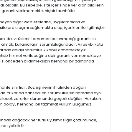
klar olabilir. Bu sebeple, site içerisinde yer alan bilgilerin
bir garanti verilmemekte, hiçbir taahhütte
linmeyen diğer web sitelerine, uygulamalara ve
itelere ulaşımı sağlamakta olup, içerikleri ile ilgili hiçbir
sak da, virüslerin tamamen bulunmadığı garantisini
 almak, kullanıcıların sorumluluğundadır. Virüs vb. kötü
lardan dolayı sorumluluk kabul etmemekteyiz.
tisiz hizmet verileceğine dair garanti vermemekteyiz.
inizi önceden bildirmeksizin herhangi bir zamanda
al ile sınırlıdır. Sözleşmenin ihlalinden doğan
lıdır. Yukarıda bahsedilen sorumluluk sınırlamaları aynı
bilecek zararlar durumunda geçerli değildir. Hukuken
 dolayı, herhangi bir tazminat yükümlülüğümüz
ndan doğacak her türlü uyuşmazlığın çözümünde,
ri yetkilidir.