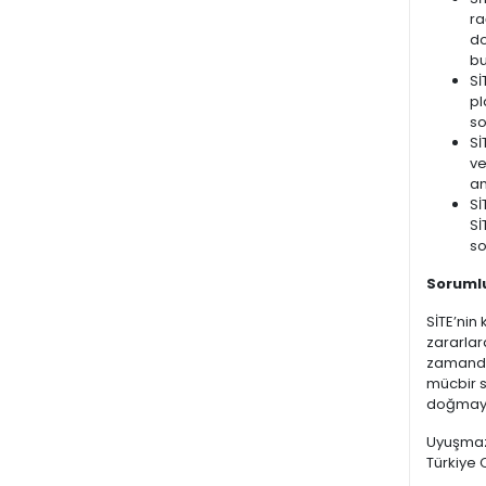
ra
do
bu
Sİ
pl
so
Sİ
ve
am
Sİ
Sİ
so
Sorumlu
SİTE’nin
zararlar
zamanda 
mücbir 
doğmaya
Uyuşmaz
Türkiye 