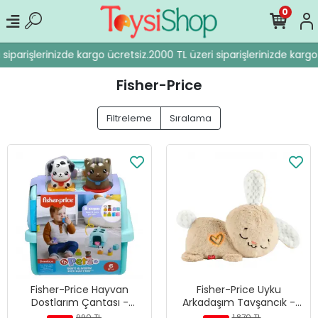
0
siparişlerinizde kargo ücretsiz.
2000 TL üzeri siparişlerinizde kargo 
Fisher-Price
Filtreleme
Sıralama
Fisher-Price Hayvan
Fisher-Price Uyku
Dostlarım Çantası -
Arkadaşım Tavşancık -
HTW93
HXG97
990 TL
1.870 TL