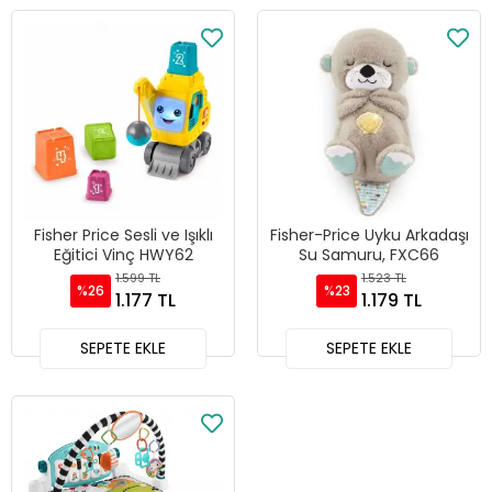
Fisher Price Sesli ve Işıklı
Fisher-Price Uyku Arkadaşı
Eğitici Vinç HWY62
Su Samuru, FXC66
1.599 TL
1.523 TL
%26
%23
1.177 TL
1.179 TL
SEPETE EKLE
SEPETE EKLE