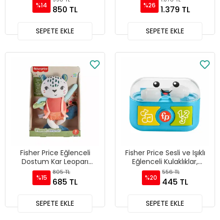
%14
%26
850 TL
1.379 TL
SEPETE EKLE
SEPETE EKLE
Fisher Price Eğlenceli
Fisher Price Sesli ve Işıklı
Dostum Kar Leoparı
Eğlenceli Kulaklıklar,
HKD64
HWY47
805 TL
556 TL
%15
%20
685 TL
445 TL
SEPETE EKLE
SEPETE EKLE