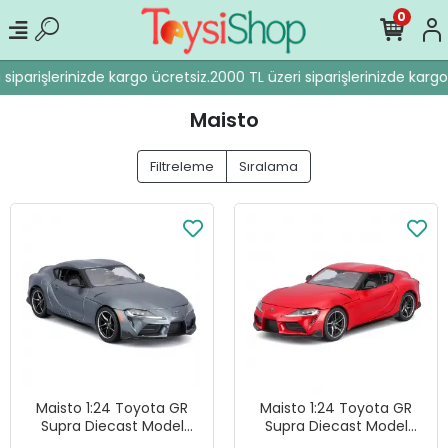
0
iparişlerinizde kargo ücretsiz.
2000 TL üzeri siparişlerinizde kargo 
Maisto
Filtreleme
Sıralama
Maisto 1:24 Toyota GR
Maisto 1:24 Toyota GR
Supra Diecast Model
Supra Diecast Model
Araba Gri - 32917
Araba Kırmızı - 32917