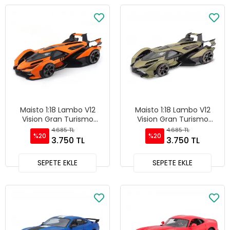
Maisto 1:18 Lambo V12
Maisto 1:18 Lambo V12
Vision Gran Turismo
Vision Gran Turismo
Diecast Model Araba
Diecast Model Araba Yeşil
4.685 TL
4.685 TL
%20
%20
Turuncu - 36454
- 36454
3.750 TL
3.750 TL
SEPETE EKLE
SEPETE EKLE