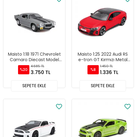
Maisto 1:18 1971 Chevrolet
Maisto 1:25 2022 Audi RS
Camaro Diecast Model
e-tron GT Kırmızı Metal
Araba Gri - 31131
Model Araba - 32907
4.685 TL
1.450 TL
%20
%8
3.750 TL
1.336 TL
SEPETE EKLE
SEPETE EKLE