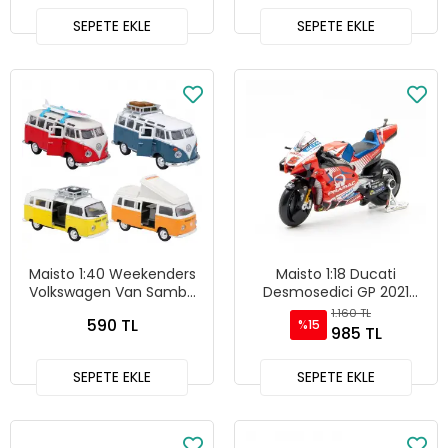
SEPETE EKLE
SEPETE EKLE
Maisto 1:40 Weekenders
Maisto 1:18 Ducati
Volkswagen Van Samba
Desmosedici GP 2021
Diecast Model Araba -
Motosiklet Modeli - 36379
1.160 TL
590 TL
%15
21237
985 TL
SEPETE EKLE
SEPETE EKLE