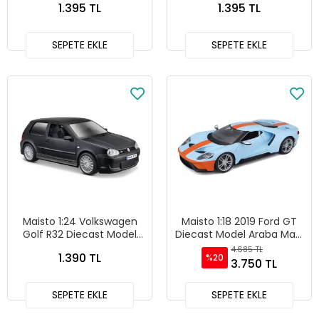
1.395 TL
1.395 TL
SEPETE EKLE
SEPETE EKLE
Maisto 1:24 Volkswagen
Maisto 1:18 2019 Ford GT
Golf R32 Diecast Model
Diecast Model Araba Mavi
Araba Siyah - 31290
- 31384
4.685 TL
1.390 TL
%20
3.750 TL
SEPETE EKLE
SEPETE EKLE