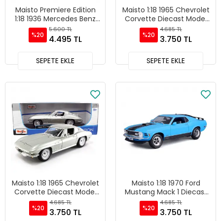
Maisto Premiere Edition
Maisto 1:18 1965 Chevrolet
1:18 1936 Mercedes Benz
Corvette Diecast Model
500 K Typ Specialroadster
Araba Mavi - 31640
5.600 TL
4.685 TL
%20
%20
Gri - 36055
4.495 TL
3.750 TL
SEPETE EKLE
SEPETE EKLE
Maisto 1:18 1965 Chevrolet
Maisto 1:18 1970 Ford
Corvette Diecast Model
Mustang Mack 1 Diecast
Araba - 31640
Model Araba Mavi - 31453
4.685 TL
4.685 TL
%20
%20
3.750 TL
3.750 TL