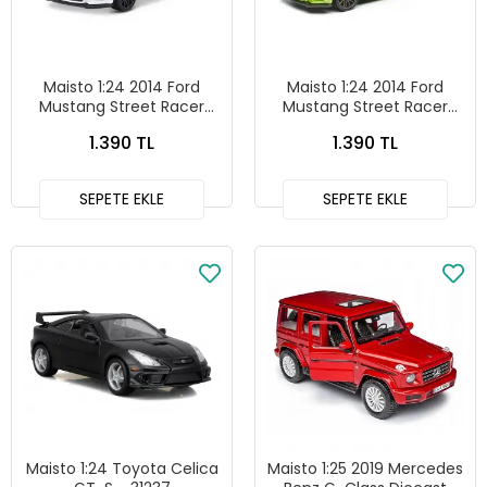
Maisto 1:24 2014 Ford
Maisto 1:24 2014 Ford
Mustang Street Racer
Mustang Street Racer
Beyaz Metal Model Araba
Yeşil Metal Model Araba -
1.390 TL
1.390 TL
- 31506
31506
SEPETE EKLE
SEPETE EKLE
Maisto 1:24 Toyota Celica
Maisto 1:25 2019 Mercedes