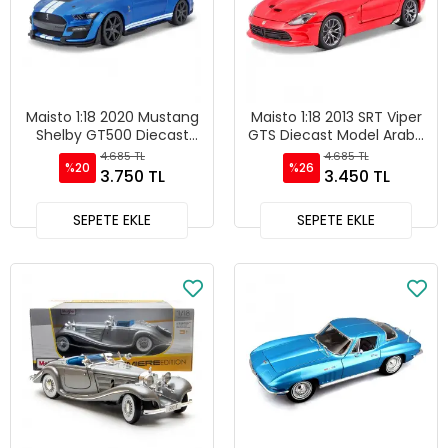
Maisto 1:18 2020 Mustang
Maisto 1:18 2013 SRT Viper
Shelby GT500 Diecast
GTS Diecast Model Araba
Model Araba Mavi - 31388
Kırmızı - 31128
4.685 TL
4.685 TL
%20
%26
3.750 TL
3.450 TL
SEPETE EKLE
SEPETE EKLE