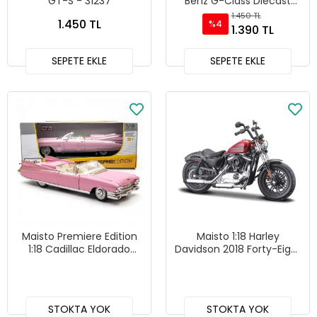
GT-S - 31237
Benz G-Class Diecast
Model Araba Kırmızı- 31531
1.450 TL
1.450 TL
%4
1.390 TL
SEPETE EKLE
SEPETE EKLE
Maisto Premiere Edition
Maisto 1:18 Harley
1:18 Cadillac Eldorado
Davidson 2018 Forty-Eight
Biarritz 1959 Diecast
Spacial
Model Araba Pembe -
36813
STOKTA YOK
STOKTA YOK