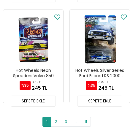
Hot Wheels Neon
Hot Wheels Silver Series
Speeders Volvo 850
Ford Escord RS 2000
Estate - JKX93 - HLH72
JKX63 - GDG44
375 TL
375 TL
%35
%35
245 TL
245 TL
SEPETE EKLE
SEPETE EKLE
1
2
3
...
11