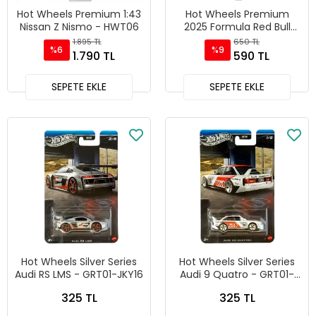
Hot Wheels Premium 1:43
Hot Wheels Premium
Nissan Z Nismo - HWT06
2025 Formula Red Bull
Racing 1
1.895 TL
650 TL
%6
%9
1.790 TL
590 TL
SEPETE EKLE
SEPETE EKLE
Hot Wheels Silver Series
Hot Wheels Silver Series
Audi RS LMS - GRT01-JKY16
Audi 9 Quatro - GRT01-
JKY15
325 TL
325 TL