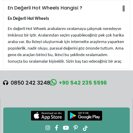
En Değerli Hot Wheels Hangisi ?
En Değerli Hot Wheels
En değerli Hot Wheels arabalarını sıralamaya çalışmak neredeyse
imkânsız bir iştir. Aralarından seçim yapabileceğiniz pek çok harika
araba var. Bu listeyi oluşturmak için internette araştırma yaparken
popülerlik, nadir oluşu, parasal değerini göz önünde tuttum. Ama
gene de araçları birinci bu, ikinci bu şeklinde sıralamadım.
Sonuçta bu sıralamalar kişiseldir. Sizin baş tacı edeceğiniz bir araç
bir başkası için hiç de değerli olmayabilir. Ayrıca daha pahalı olduğu
söylenen ya da “neden bu araç listede, çok ucuz” denen araçlar
var. Bunlarda ayrı bir listede yer alabilir.
0850 242 3248
+90 542 235 5596
Bunlar sonuçta Hot Wheels markasının tarihine geçmiş araçlar.
Pink Rear-Loading Volkswagen Beach Bomb (1969)
Son derece nadir Pembe Arkadan Yüklemeli Volkswagen Plaj
Bombası, 1969
Bu Pembe Arkadan Yüklemeli Plaj Bombası, bugün bildiğimiz,
tahtaların bir üst bölmeye kaydığı versiyon yerine, sörf tahtalarının