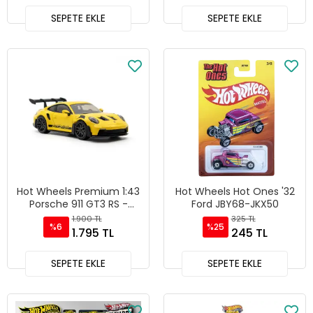
SEPETE EKLE
SEPETE EKLE
Hot Wheels Premium 1:43
Hot Wheels Hot Ones '32
Porsche 911 GT3 RS -
Ford JBY68-JKX50
HMD41-JCN66
1.900 TL
325 TL
%6
%25
1.795 TL
245 TL
SEPETE EKLE
SEPETE EKLE