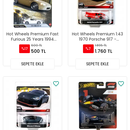
Hot Wheels Premium Fast
Hot Wheels Premium 1:43
Furious 25 Years 1994
1970 Porsche 917 -
Honda DEL SOL - HNW46 -
HWG48
600 TL
1.895 TL
%17
%7
JHW63
500 TL
1.760 TL
SEPETE EKLE
SEPETE EKLE