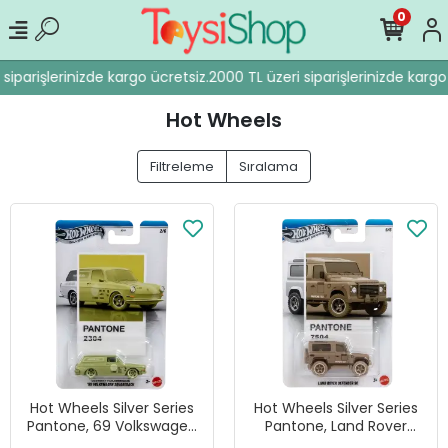
0
iparişlerinizde kargo ücretsiz.
2000 TL üzeri siparişlerinizde kargo ü
Hot Wheels
Filtreleme
Sıralama
Hot Wheels Silver Series
Hot Wheels Silver Series
Pantone, 69 Volkswagen
Pantone, Land Rover
Squareback
Defender 90