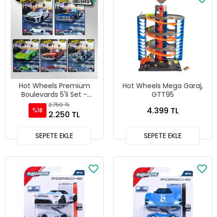
Hot Wheels Premium
Hot Wheels Mega Garaj,
Boulevards 5'li Set -
GTT95
GJT68- 978G
2.750 TL
4.399 TL
%18
2.250 TL
SEPETE EKLE
SEPETE EKLE