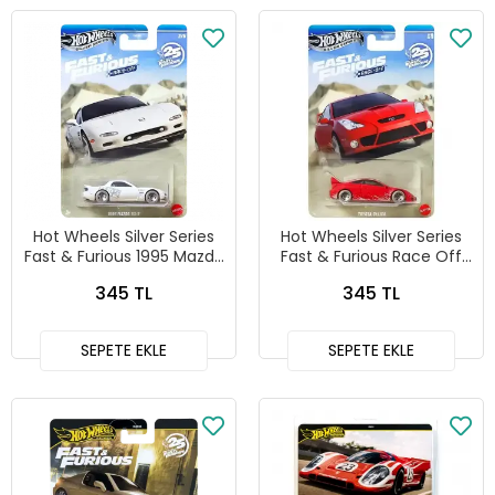
Hot Wheels Silver Series
Hot Wheels Silver Series
Fast & Furious 1995 Mazda
Fast & Furious Race Off
RX7 - HNR88-JKX16
Toyota Celica - HNR88-
345 TL
345 TL
JKX15
SEPETE EKLE
SEPETE EKLE