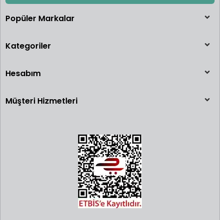
araca arka camdan yüklendiği Volkswagen Plaj Bombası olarak
1969'da tasarlanmış prototiptir. Bu prototip araba, Hot Wheels
Popüler Markalar
seri bant üretiminde yer alamayacak kadar dardı. Bu sebeple seri
üretimi yapılamadı ve piyasaya sürülmedi.
Kategoriler
Üretilenler,
Mattel
çalışanlarının
Hesabım
çocuklarına
"Oyun Testi"
Müşteri Hizmetleri
için verildi ve
araç eski
çalışanların
koleksiyonunda bulundu.
Yıllarca sadece bir Pembe Arkadan Yüklemeli Plaj Bombasının var
olduğuna ve bunun koleksiyoncu Bruce Pascal'a 72.000 dolara
satıldığına inanılıyordu. Bugünkü değerinin 200.000 dolar olduğu
söylenebilir.