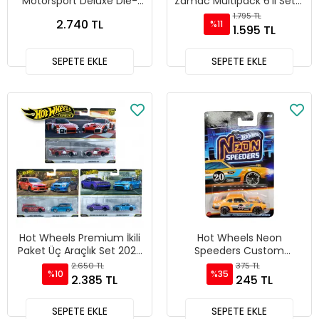
Motorsport Deluxe Die-
Zamac Multipack 6'lı Set -
cast Model Araçlar
JLB26
1.795 TL
2.740 TL
%11
1.595 TL
SEPETE EKLE
SEPETE EKLE
Hot Wheels Premium İkili
Hot Wheels Neon
Paket Üç Araçlık Set 2026
Speeders Custom
- HBL96 - 979U
Personnalise Ford
2.650 TL
375 TL
%10
%35
Maverick - JKX94 - HLH72
2.385 TL
245 TL
SEPETE EKLE
SEPETE EKLE