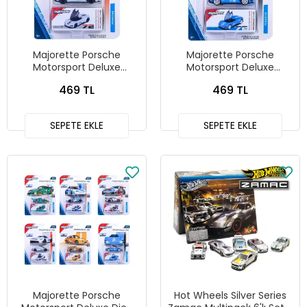
Majorette Porsche
Majorette Porsche
Motorsport Deluxe
Motorsport Deluxe
Porsche Vision Gran
Porsche Vision Gran
469 TL
469 TL
Turismo Gri
Turismo Mavi
SEPETE EKLE
SEPETE EKLE
Majorette Porsche
Hot Wheels Silver Series