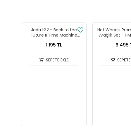
Jada 1:32 - Back to the
Hot Wheels Prem
Future II Time Machine
Araçlık Set - 
Diecast Model Araba - 24081
1.195 TL
6.495 
SEPETE EKLE
SEPETE