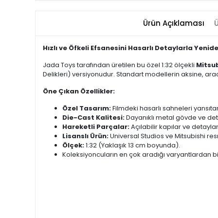
Ürün Açıklaması
Ü
Hızlı ve Öfkeli Efsanesini Hasarlı Detaylarla Yenid
Jada Toys tarafından üretilen bu özel 1:32 ölçekli
Mitsub
Delikleri) versiyonudur. Standart modellerin aksine, arac
Öne Çıkan Özellikler:
Özel Tasarım:
Filmdeki hasarlı sahneleri yansıta
Die-Cast Kalitesi:
Dayanıklı metal gövde ve deta
Hareketli Parçalar:
Açılabilir kapılar ve detaylan
Lisanslı Ürün:
Universal Studios ve Mitsubishi resmi
Ölçek:
1:32 (Yaklaşık 13 cm boyunda).
Koleksiyoncuların en çok aradığı varyantlardan b