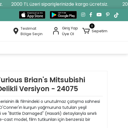
2000 TL üzeri siparişlerinizde kargo ücretsiz.
2000 
0
Giriş Yap
Teslimat
Sepetim
Bölge Seçin
Üye Ol
Furious Brian's Mitsubishi
elikli Versiyon - 24075
 serisinin ilk filmindeki o unutulmaz çatışma sahnesi
 O'Conner'ın kurşun yağmuruna tutulan yeşil
si ve "Battle Damaged" (Hasarlı) detaylarıyla sınırlı
die-cast model, film tutkunları için benzersiz bir