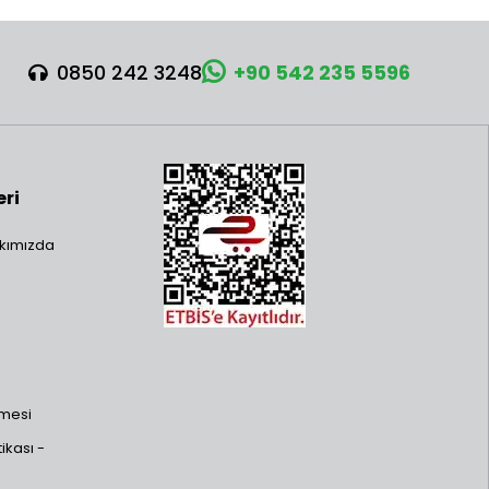
0850 242 3248
+90 542 235 5596
eri
kımızda
şmesi
ikası -