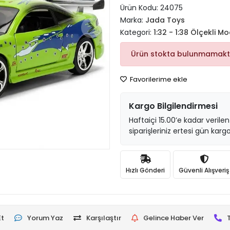
Ürün Kodu:
24075
Marka:
Jada Toys
Kategori:
1:32 - 1:38 Ölçekli Mo
Ürün stokta bulunmamakt
Favorilerime ekle
Kargo Bilgilendirmesi
Haftaiçi 15.00’e kadar verilen
siparişleriniz ertesi gün kargo
Hızlı Gönderi
Güvenli Alışveriş
Et
Yorum Yaz
Karşılaştır
Gelince Haber Ver