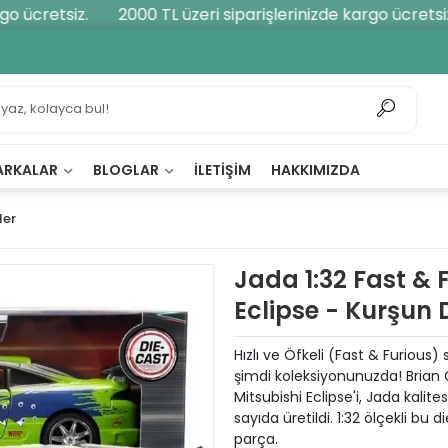
 ücretsiz.
2000 TL üzeri siparişlerinizde kargo ücretsiz.
ARKALAR
BLOGLAR
İLETIŞIM
HAKKIMIZDA
ler
Jada 1:32 Fast & 
Eclipse - Kurşun D
Hızlı ve Öfkeli (Fast & Furious)
şimdi koleksiyonunuzda! Brian
Mitsubishi Eclipse'i, Jada kalite
sayıda üretildi. 1:32 ölçekli bu 
parça.