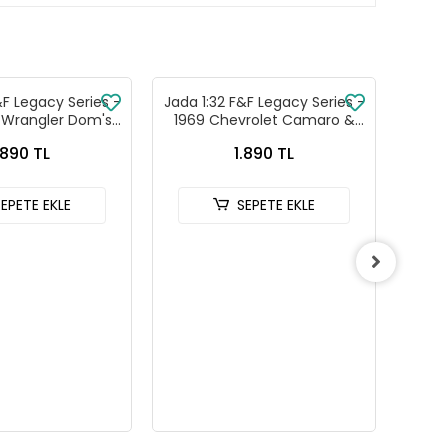
&F Legacy Series -
Jada 1:32 F&F Legacy Series -
Gran
p Wrangler Dom's
1969 Chevrolet Camaro &
Karsa
rger R/T İkili
1968 Dodge Charger
Di
.890 TL
1.890 TL
aba Seti
Widebody İkili Araba Seti
SEPETE EKLE
SEPETE EKLE