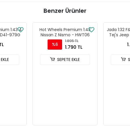
Benzer Ürünler
ium 1:43 4
Hot Wheels Premium 1:43
Jada 1:32 F
HMD41-979G
Nissan Z Nismo - HWT06
Tej's Jee
Dodge Cha
1.895 TL
TL
1
%6
Ar
1.790 TL
 EKLE
SEPETE EKLE