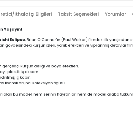
retici/İthalatçı Bilgileri
Taksit Seçenekleri
Yorumlar
en Yaşayın!
ishi Eclipse
, Brian O'Conner'ın (Paul Walker) filmdeki ilk yarışından 
ın gövdesindeki kurşun izleri, yanık efektleri ve yıpranmış detaylar fil
n gerçekçi kurşun deliği ve boya efektleri.
ylı plastik iç aksam.
dırılmış iç kabin.
 lisanslı orijinal koleksiyon figürü.
iri olan bu model, hem serinin hayranları hem de model araba tutkun