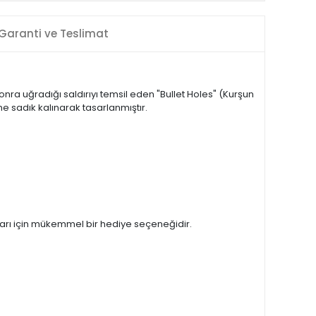
Garanti ve Teslimat
sonra uğradığı saldırıyı temsil eden "Bullet Holes" (Kurşun
me sadık kalınarak tasarlanmıştır.
ları için mükemmel bir hediye seçeneğidir.