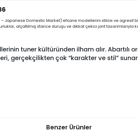
86
– Japanese Domestic Market) efsane modellerini stilize ve agresif bir
urluklar, alçaltılmış stance duruşu ve dikkat çekici jant tasarımlarıyla 
lerinin tuner kültüründen ilham alır. Abartılı 
ri, gerçekçilikten çok “karakter ve stil” sunar
Benzer Ürünler