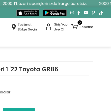
000 TL üzeri siparişlerinizde kargo ücretsiz.
2000 TL ü
0
Giriş Yap
Teslimat
Sepetim
Bölge Seçin
Üye Ol
i 1 '22 Toyota GR86
abalar