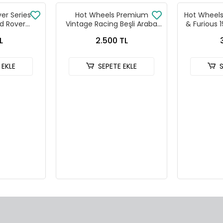
ver Series
Hot Wheels Premium
Hot Wheels 
d Rover
Vintage Racing Beşli Araba
& Furious 
 90
Seti FPY86 - 979T
HNR
L
2.500 TL
 EKLE
SEPETE EKLE