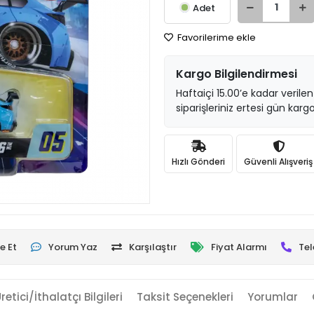
Adet
Favorilerime ekle
Kargo Bilgilendirmesi
Haftaiçi 15.00’e kadar verilen
siparişleriniz ertesi gün kargo
Hızlı Gönderi
Güvenli Alışveriş
e Et
Yorum Yaz
Karşılaştır
Fiyat Alarmı
Tel
retici/İthalatçı Bilgileri
Taksit Seçenekleri
Yorumlar