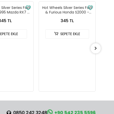
Silver Series Fast
Hot Wheels Silver Series Fast
Hot W
1995 Mazda RX7 -
& Furious Honda S2000 -
& Fu
88-JKX16
HNR88-JKX18
345 TL
345 TL
SEPETE EKLE
SEPETE EKLE
0850 242 3248
+90 542 235 5596