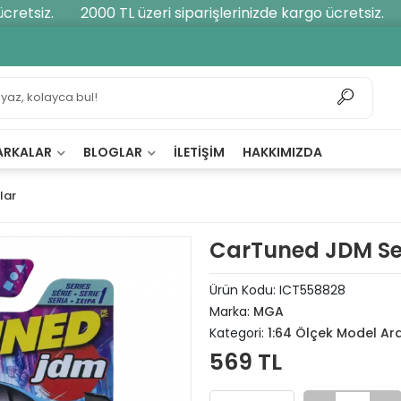
etsiz.
2000 TL üzeri siparişlerinizde kargo ücretsiz.
2
ARKALAR
BLOGLAR
İLETIŞIM
HAKKIMIZDA
lar
CarTuned JDM Ser
Ürün Kodu:
ICT558828
Marka:
MGA
Kategori:
1:64 Ölçek Model Ar
569 TL