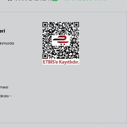
eri
kımızda
şmesi
ikası -