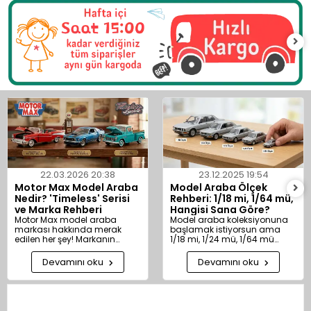
22.03.2026 20:38
23.12.2025 19:54
Motor Max Model Araba
Model Araba Ölçek
Nedir? 'Timeless' Serisi
Rehberi: 1/18 mi, 1/64 mü,
ve Marka Rehberi
Hangisi Sana Göre?
Motor Max model araba
Model araba koleksiyonuna
markası hakkında merak
başlamak istiyorsun ama
edilen her şey! Markanın
1/18 mi, 1/24 mü, 1/64 mü
menşei, öne çıkan modelleri
alacağına karar veremiyor
ve koleksiyonerlerin gözdesi
musun? Farklı ölçeklerin artı–
Devamını oku
Devamını oku
"Timeless" serisi klasik die-
eksi yönlerini, Hot Wheels,
cast araçlarını
Matchbox, Mini GT, Tarmac
Toysishop.com farkıyla
Works, Kinsmart, Bburago ve
keşfedin.
Maisto gibi markaların hangi
ölçekte daha iyi olduğunu bu