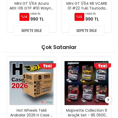
Mini GT 1/64 Acura
Mini GT 1/64 RB VCARB
ARX-06 GTP #10 Wayne
01 #22 Yuki Tsunoda
Taylor Racing with
2024 F1 2024 Bahrain
1.150 TL
1.100 TL
%14
%10
Andretti 2024 IMSA
GP - MGT01007
990 TL
990 TL
Daytona 24 Hrs -
MGT01056
SEPETE EKLE
SEPETE EKLE
Çok Satanlar
Hot Wheels Tekli
Majorette Collection 6
Arabalar 2026 H Case -
Araçlık Set - 85 0500