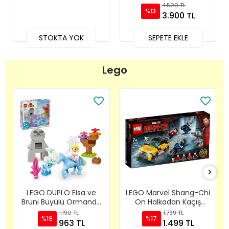
72 Adetlik Kutu
1000
4.500 TL
%13
3.900 TL
STOKTA YOK
SEPETE EKLE
Lego
LEGO DUPLO Elsa ve
LEGO Marvel Shang-Chi
Bruni Büyülü Ormanda
On Halkadan Kaçış
- 10418
,76176
1.190 TL
1.799 TL
%19
%17
963 TL
1.499 TL