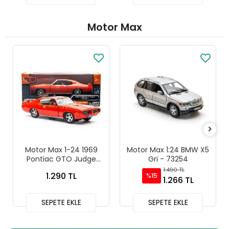
Motor Max
Motor Max 1-24 1969
Motor Max 1:24 BMW X5
Pontiac GTO Judge
Gri - 73254
Diecast Model Araba
1.490 TL
1.290 TL
%15
Turuncu - 73242
1.266 TL
SEPETE EKLE
SEPETE EKLE