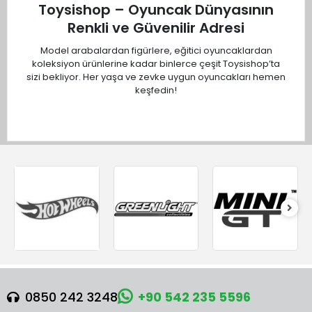
Toysishop – Oyuncak Dünyasının
rehberde tek tek anlatıyorum.
Renkli ve Güvenilir Adresi
Model arabalardan figürlere, eğitici oyuncaklardan
koleksiyon ürünlerine kadar binlerce çeşit Toysishop’ta
sizi bekliyor. Her yaşa ve zevke uygun oyuncakları hemen
keşfedin!
0850 242 3248
+90 542 235 5596