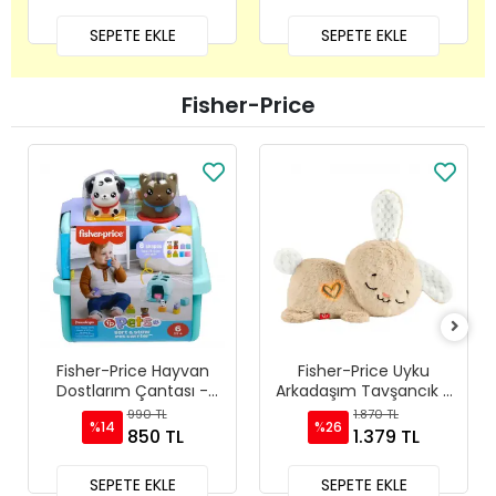
SEPETE EKLE
SEPETE EKLE
Fisher-Price
Fisher-Price Hayvan
Fisher-Price Uyku
Dostlarım Çantası -
Arkadaşım Tavşancık -
HTW93
HXG97
990 TL
1.870 TL
%14
%26
850 TL
1.379 TL
SEPETE EKLE
SEPETE EKLE