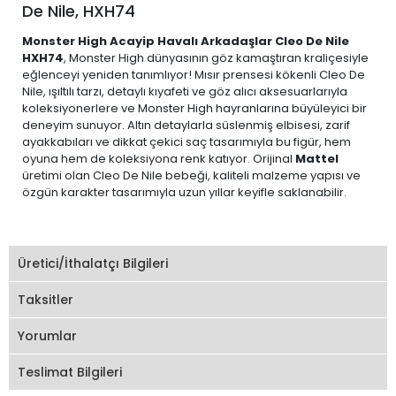
De Nile, HXH74
Monster High Acayip Havalı Arkadaşlar Cleo De Nile
HXH74
, Monster High dünyasının göz kamaştıran kraliçesiyle
eğlenceyi yeniden tanımlıyor! Mısır prensesi kökenli Cleo De
Nile, ışıltılı tarzı, detaylı kıyafeti ve göz alıcı aksesuarlarıyla
koleksiyonerlere ve Monster High hayranlarına büyüleyici bir
deneyim sunuyor. Altın detaylarla süslenmiş elbisesi, zarif
ayakkabıları ve dikkat çekici saç tasarımıyla bu figür, hem
oyuna hem de koleksiyona renk katıyor. Orijinal
Mattel
üretimi olan Cleo De Nile bebeği, kaliteli malzeme yapısı ve
özgün karakter tasarımıyla uzun yıllar keyifle saklanabilir.
Üretici/İthalatçı Bilgileri
Taksitler
Yorumlar
Teslimat Bilgileri