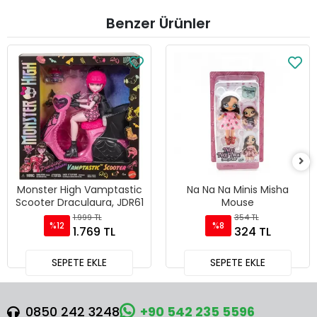
Benzer Ürünler
Monster High Vamptastic
Na Na Na Minis Misha
Scooter Draculaura, JDR61
Mouse
1.999 TL
354 TL
%12
%8
1.769 TL
324 TL
SEPETE EKLE
SEPETE EKLE
0850 242 3248
+90 542 235 5596