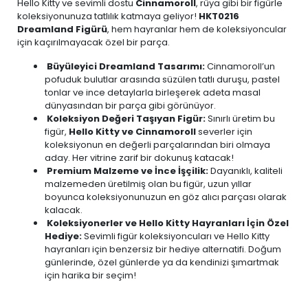
Hello Kitty ve sevimli dostu
Cinnamoroll
, rüya gibi bir figürle
koleksiyonunuza tatlılık katmaya geliyor!
HKT0216
Dreamland Figürü
, hem hayranlar hem de koleksiyoncular
için kaçırılmayacak özel bir parça.
Büyüleyici Dreamland Tasarımı:
Cinnamoroll’un
pofuduk bulutlar arasında süzülen tatlı duruşu, pastel
tonlar ve ince detaylarla birleşerek adeta masal
dünyasından bir parça gibi görünüyor.
Koleksiyon Değeri Taşıyan Figür:
Sınırlı üretim bu
figür,
Hello Kitty ve Cinnamoroll
severler için
koleksiyonun en değerli parçalarından biri olmaya
aday. Her vitrine zarif bir dokunuş katacak!
Premium Malzeme ve İnce İşçilik:
Dayanıklı, kaliteli
malzemeden üretilmiş olan bu figür, uzun yıllar
boyunca koleksiyonunuzun en göz alıcı parçası olarak
kalacak.
Koleksiyonerler ve Hello Kitty Hayranları İçin Özel
Hediye:
Sevimli figür koleksiyoncuları ve Hello Kitty
hayranları için benzersiz bir hediye alternatifi. Doğum
günlerinde, özel günlerde ya da kendinizi şımartmak
için harika bir seçim!