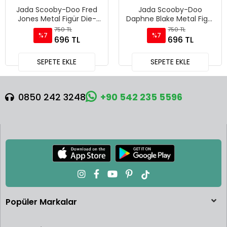
Jada Scooby-Doo Fred
Jada Scooby-Doo
Jones Metal Figür Die-
Daphne Blake Metal Figür
Cast Koleksiyonluk
Die-Cast Koleksiyonluk
750 TL
750 TL
%7
%7
Karakter - 85225
Karakter - 85225
696 TL
696 TL
SEPETE EKLE
SEPETE EKLE
0850 242 3248
+90 542 235 5596
Popüler Markalar