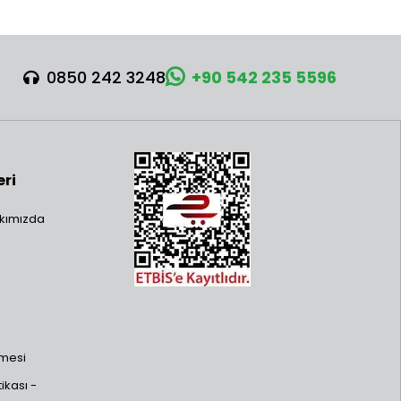
0850 242 3248
+90 542 235 5596
eri
kımızda
şmesi
ikası -