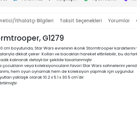
retici/İthalatçı Bilgileri
Taksit Seçenekleri
Yorumlar
ormtrooper, G1279
30 cm boyutunda, Star Wars evreninin ikonik Stormtrooper karakterini y
alarıyla dikkat çeker. Kolları ve bacakları hareket ettirilebilir, bu d
dık kalınarak detaylı bir şekilde tasarlanmıştır.
bu da çocukların veya koleksiyoncuların favori Star Wars sahnelerini ye
asarımı, hem oyun oynamak hem de koleksiyon yapmak için uygundur.
tları yaklaşık olarak 10.2 x 5.1 x 30.5 cm'dir.
tilmiştir.