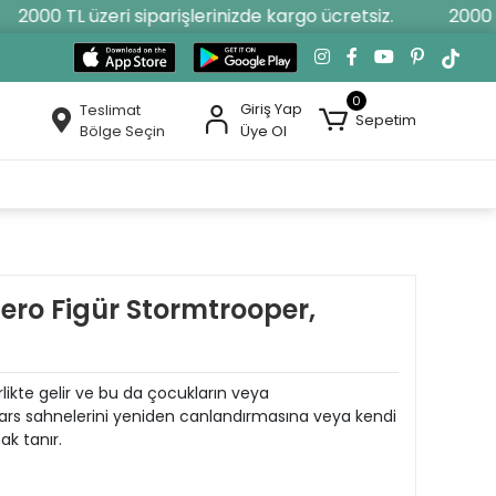
2000 TL üzeri siparişlerinizde kargo ücretsiz.
2000 TL 
0
Giriş Yap
Teslimat
Sepetim
Bölge Seçin
Üye Ol
ero Figür Stormtrooper,
irlikte gelir ve bu da çocukların veya
Wars sahnelerini yeniden canlandırmasına veya kendi
ak tanır.