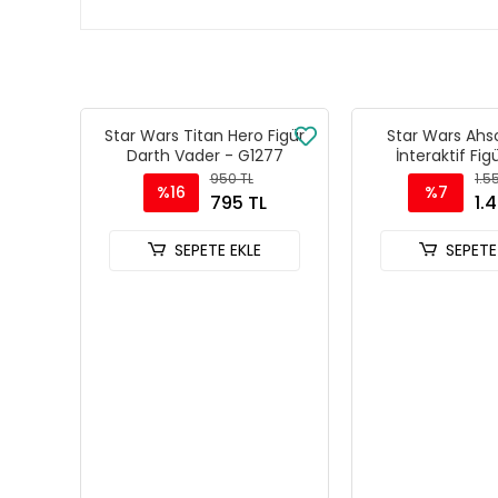
Star Wars Titan Hero Figür
Star Wars Ahs
Darth Vader - G1277
İnteraktif Fig
950 TL
1.5
%16
%7
795 TL
1.
SEPETE EKLE
SEPETE