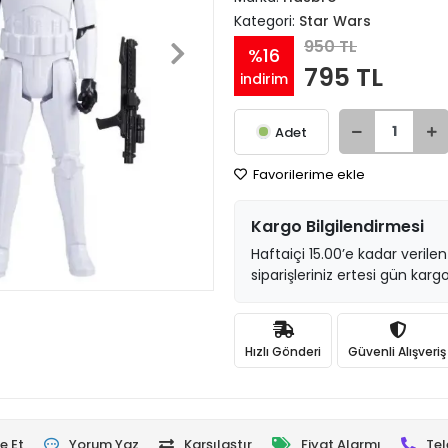
Kategori:
Star Wars
950 TL
%16
795 TL
indirim
Adet
Favorilerime ekle
Kargo Bilgilendirmesi
Haftaiçi 15.00’e kadar verilen
siparişleriniz ertesi gün kargo
Hızlı Gönderi
Güvenli Alışveriş
e Et
Yorum Yaz
Karşılaştır
Fiyat Alarmı
Tel