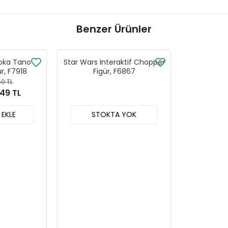
Benzer Ürünler
oka Tano
Star Wars Interaktif Chopper
ür, F7918
Figür, F6867
50 TL
449 TL
 EKLE
STOKTA YOK