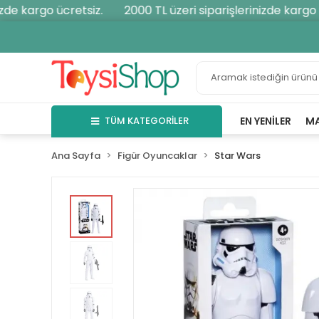
de kargo ücretsiz.
2000 TL üzeri siparişlerinizde kargo üc
TÜM KATEGORİLER
EN YENILER
M
Ana Sayfa
Figür Oyuncaklar
Star Wars