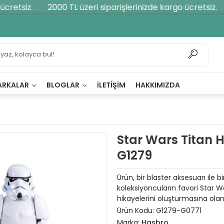
retsiz.
2000 TL üzeri siparişlerinizde kargo ücretsiz.
ARKALAR
BLOGLAR
İLETIŞIM
HAKKIMIZDA
Star Wars Titan H
G1279
Ürün, bir blaster aksesuarı ile b
koleksiyoncuların favori Star 
hikayelerini oluşturmasına olan
Ürün Kodu:
G1279-G0771
Marka:
Hasbro