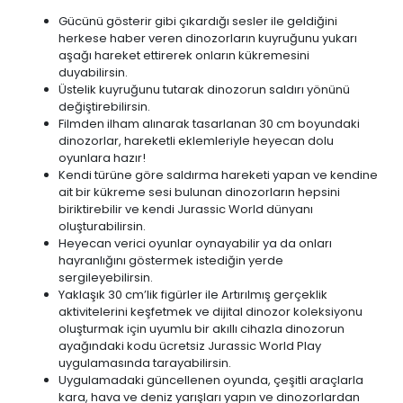
Gücünü gösterir gibi çıkardığı sesler ile geldiğini
herkese haber veren dinozorların kuyruğunu yukarı
aşağı hareket ettirerek onların kükremesini
duyabilirsin.
Üstelik kuyruğunu tutarak dinozorun saldırı yönünü
değiştirebilirsin.
Filmden ilham alınarak tasarlanan 30 cm boyundaki
dinozorlar, hareketli eklemleriyle heyecan dolu
oyunlara hazır!
Kendi türüne göre saldırma hareketi yapan ve kendine
ait bir kükreme sesi bulunan dinozorların hepsini
biriktirebilir ve kendi Jurassic World dünyanı
oluşturabilirsin.
Heyecan verici oyunlar oynayabilir ya da onları
hayranlığını göstermek istediğin yerde
sergileyebilirsin.
Yaklaşık 30 cm’lik figürler ile Artırılmış gerçeklik
aktivitelerini keşfetmek ve dijital dinozor koleksiyonu
oluşturmak için uyumlu bir akıllı cihazla dinozorun
ayağındaki kodu ücretsiz Jurassic World Play
uygulamasında tarayabilirsin.
Uygulamadaki güncellenen oyunda, çeşitli araçlarla
kara, hava ve deniz yarışları yapın ve dinozorlardan