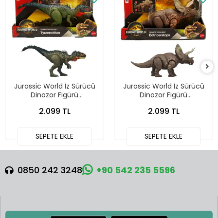
Jurassic World İz Sürücü
Jurassic World İz Sürücü
Dinozor Figürü
Dinozor Figürü
Tyrannotitan JCL75
Eotriceratops JGB93
2.099 TL
2.099 TL
SEPETE EKLE
SEPETE EKLE
0850 242 3248
+90 542 235 5596