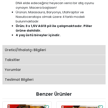
DNA elde edeceğiniz heyecan verici bir atış oyunu
oynayın. Macera başlasın!
Ürünün; Maiasaura, Baryonyx, Utahraptor ve
Nasutoceratops olmak üzere 4 farklı modeli
bulunmaktadır.
Ürün; 3 x 1,5V AG13 pil ile çalışmaktadır. Piller
ürüne dahildir.
4 yaş üstü bireyler içindir.
Üretici/İthalatçı Bilgileri
Taksitler
Yorumlar
Teslimat Bilgileri
Benzer Ürünler