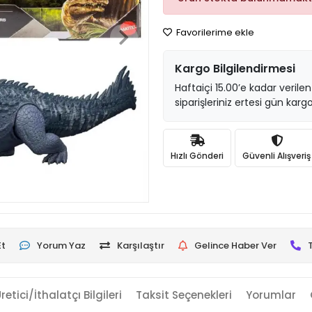
Favorilerime ekle
Kargo Bilgilendirmesi
Haftaiçi 15.00’e kadar verilen
siparişleriniz ertesi gün kargo
Hızlı Gönderi
Güvenli Alışveriş
Et
Yorum Yaz
Karşılaştır
Gelince Haber Ver
retici/İthalatçı Bilgileri
Taksit Seçenekleri
Yorumlar