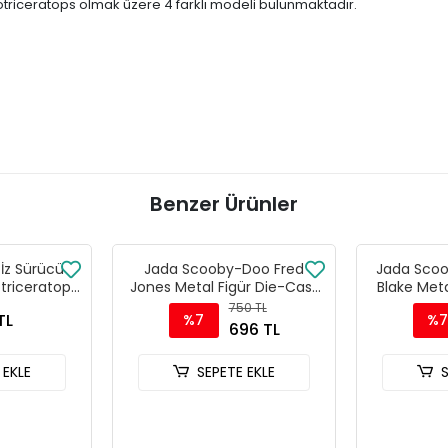
otriceratops olmak üzere 4 farklı modeli bulunmaktadır.
Benzer Ürünler
 İz Sürücü
Jada Scooby-Doo Fred
Jada Sco
otriceratops
Jones Metal Figür Die-Cast
Blake Meta
3
Koleksiyonluk Karakter -
Koleksiyo
750 TL
TL
%7
%7
85225
696 TL
 EKLE
SEPETE EKLE