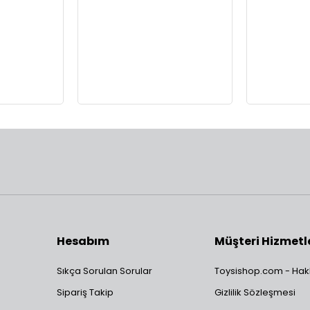
Hesabım
Müşteri Hizmetl
Sıkça Sorulan Sorular
Toysishop.com - Hak
Sipariş Takip
Gizlilik Sözleşmesi