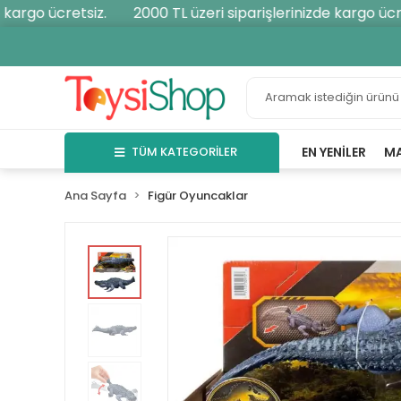
argo ücretsiz.
2000 TL üzeri siparişlerinizde kargo ücrets
TÜM KATEGORİLER
EN YENILER
M
Ana Sayfa
Figür Oyuncaklar