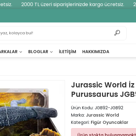
iz.
2000 TL üzeri siparişlerinizde kargo ücretsiz.
200
ARKALAR
BLOGLAR
İLETIŞIM
HAKKIMIZDA
Jurassic World İz
Purussaurus JGB
Ürün Kodu:
JGB92-JGB92
Marka:
Jurassic World
Kategori:
Figür Oyuncaklar
Ürün stokta bulunmamakt