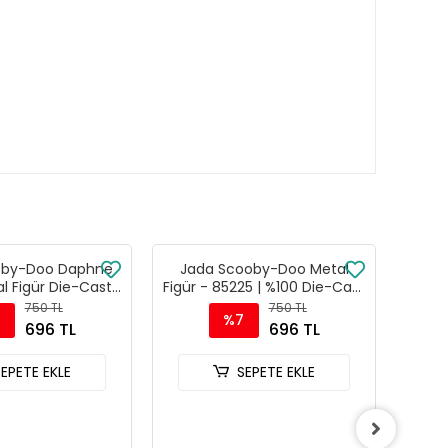
oby-Doo Daphne
Jada Scooby-Doo Metal
Jada
l Figür Die-Cast
Figür - 85225 | %100 Die-Cast
Roge
nluk Karakter -
Koleksiyonluk Karakter
750 TL
750 TL
%7
85225
696 TL
696 TL
SEPETE EKLE
SEPETE EKLE