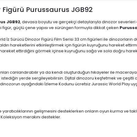
or Figürü Purussaurus JGB92
rus JGB92
, devasa boyutu ve gerçekçi detaylarıyla dinozor severleri
i figür, güçlü çene yapısı ve sürüngen formuyla dikkat çeken
Puruss
d İz Sürücü Dinozor Figürü Film Serisi 33 cm figürleri ile dinozorların
ldırı hareketlerini etkinleştirmek için figürün kuyruğunu hareket ettirme
ı hareket ettirdiğini görmek içinse kuyruğunu sağa ve sola doğru hareke
nları canlandırabilir ya da kendi oluşturduğun hikayeler ile maceraya atı
 istediğin yerde sergileyebilirsin. Dijital dinozoru keşfetmek ve çeşitli
la dinozorun ayağındaki İzleme Kodunu ücretsiz Jurassic World Play uy
 yaratıcılıklarının gelişmesini desteklerken onların oyun kurma ve takli
 Koleksiyon merakını destekler.