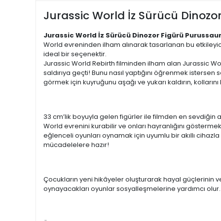
Jurassic World İz Sürücü Dinoz
Jurassic World İz Sürücü Dinozor Figürü Purussau
World evreninden ilham alınarak tasarlanan bu etkileyic
ideal bir seçenektir.
Jurassic World Rebirth filminden ilham alan Jurassic Worl
saldırıya geçti! Bunu nasıl yaptığını öğrenmek istersen sa
görmek için kuyruğunu aşağı ve yukarı kaldırın, kolların
33 cm’lik boyuyla gelen figürler ile filmden en sevdiğin a
World evrenini kurabilir ve onları hayranlığını göstermek
eğlenceli oyunları oynamak için uyumlu bir akıllı cihaz
mücadelelere hazır!
Çocukların yeni hikâyeler oluşturarak hayal güçlerinin ve
oynayacakları oyunlar sosyalleşmelerine yardımcı olur.