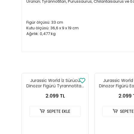
Ürünün; Tyrannotitan, Purussaurus, Chilantaisaurus ve E
Figür ölçüsü: 33 cm
Kutu ölçüsü: 36,6 x 9 x 19 cm
Ağırlık: 0,477 kg
Jurassic World İz Sürücü
Jurassic World
Dinozor Figürü Tyrannotitan
Dinozor Figürü E
JCL75
JGB9
2.099 TL
2.099 
SEPETE EKLE
SEPETE