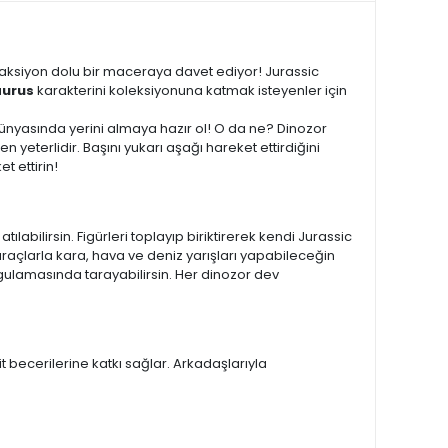
 aksiyon dolu bir maceraya davet ediyor! Jurassic
aurus
karakterini koleksiyonuna katmak isteyenler için
 dünyasında yerini almaya hazır ol! O da ne? Dinozor
n yeterlidir. Başını yukarı aşağı hareket ettirdiğini
t ettirin!
labilirsin. Figürleri toplayıp biriktirerek kendi Jurassic
 araçlarla kara, hava ve deniz yarışları yapabileceğin
gulamasında tarayabilirsin. Her dinozor dev
t becerilerine katkı sağlar. Arkadaşlarıyla