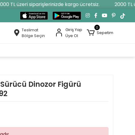
0 TL üzeri siparişlerinizde kargo ücretsiz.
2000 TL üze
0
Giriş Yap
Teslimat
Sepetim
Bölge Seçin
Üye Ol
 Sürücü Dinozor Figürü
92
adır.