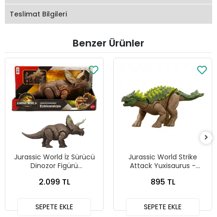
Teslimat Bilgileri
Benzer Ürünler
Jurassic World İz Sürücü
Jurassic World Strike
Dinozor Figürü
Attack Yuxisaurus -
Eotriceratops JGB93
JGB77 JCL62
2.099 TL
895 TL
SEPETE EKLE
SEPETE EKLE