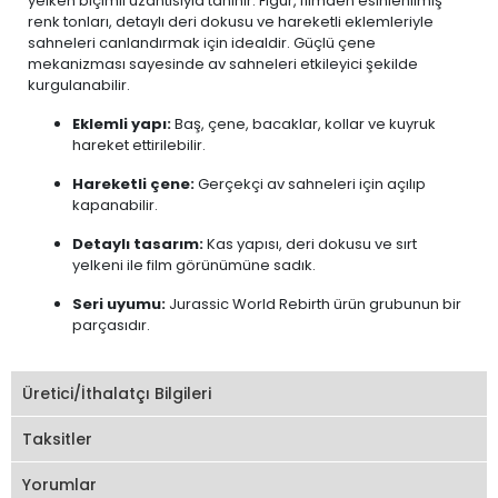
yelken biçimli uzantısıyla tanınır. Figür, filmden esinlenilmiş
renk tonları, detaylı deri dokusu ve hareketli eklemleriyle
sahneleri canlandırmak için idealdir. Güçlü çene
mekanizması sayesinde av sahneleri etkileyici şekilde
kurgulanabilir.
Eklemli yapı:
Baş, çene, bacaklar, kollar ve kuyruk
hareket ettirilebilir.
Hareketli çene:
Gerçekçi av sahneleri için açılıp
kapanabilir.
Detaylı tasarım:
Kas yapısı, deri dokusu ve sırt
yelkeni ile film görünümüne sadık.
Seri uyumu:
Jurassic World Rebirth ürün grubunun bir
parçasıdır.
Üretici/İthalatçı Bilgileri
Taksitler
Yorumlar