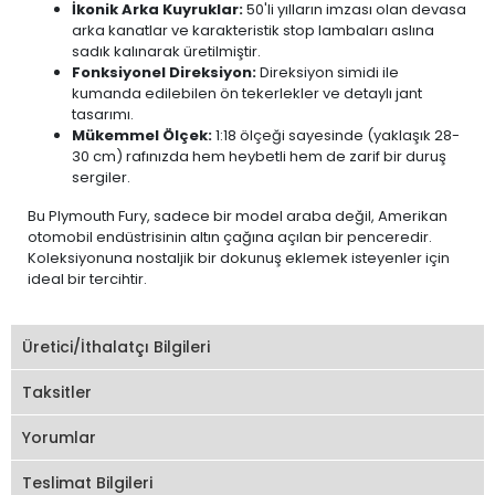
İkonik Arka Kuyruklar:
50'li yılların imzası olan devasa
arka kanatlar ve karakteristik stop lambaları aslına
sadık kalınarak üretilmiştir.
Fonksiyonel Direksiyon:
Direksiyon simidi ile
kumanda edilebilen ön tekerlekler ve detaylı jant
tasarımı.
Mükemmel Ölçek:
1:18 ölçeği sayesinde (yaklaşık 28-
30 cm) rafınızda hem heybetli hem de zarif bir duruş
sergiler.
Bu Plymouth Fury, sadece bir model araba değil, Amerikan
otomobil endüstrisinin altın çağına açılan bir penceredir.
Koleksiyonuna nostaljik bir dokunuş eklemek isteyenler için
ideal bir tercihtir.
Üretici/İthalatçı Bilgileri
Taksitler
Yorumlar
Teslimat Bilgileri