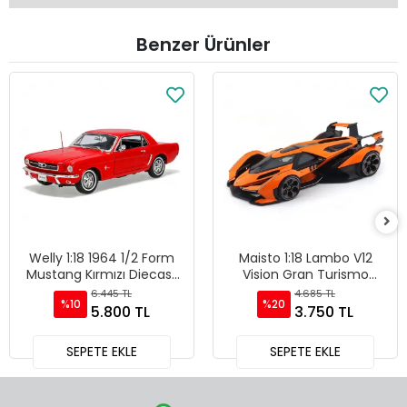
Benzer Ürünler
Welly 1:18 1964 1/2 Form
Maisto 1:18 Lambo V12
Mustang Kırmızı Diecast
Vision Gran Turismo
Model Araba - 12519H-W
Diecast Model Araba
6.445 TL
4.685 TL
%10
%20
Turuncu - 36454
5.800 TL
3.750 TL
SEPETE EKLE
SEPETE EKLE