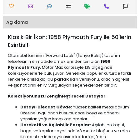
Açıklama
Klasik Bir İkon: 1958 Plymouth Fury ile 50'lerin
Esintisi!
Otomobil tarihinin "Forward Look" (İleriye Bakış) tasarım
felsefesinin en nadide örneklerinden biri olan
1958
Plymouth Fury
, Motor Max kalitesiyle 1:18 ölçeğinde
koleksiyonerlerle buluşuyor. Genellikle popüler kültürde farklı
renklerle anılsa da, bu
parlak sarı
versiyonu, aracın agresif
ve şık hatlarını en iyi vurgulayan seçeneklerden biridir.
Koleksiyonunuzu Zenginleştirecek Detaylar:
Detaylı Diecast Gövde:
Yüksek kaliteli metal döküm
üzerine uygulanan kusursuz sarı boya ve dönemi
yansıtan yoğun krom kaplamalar.
Hareketli ve Açılabilir Parçalar:
Açılabilen kaput,
bagaj ve kapılar sayesinde V8 motor bloğunu ve retro
iç kabini en ince ayrıntısına kadar keşfedin.