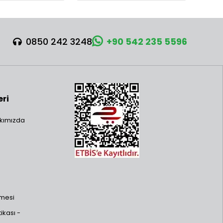
0850 242 3248
+90 542 235 5596
eri
kımızda
şmesi
ikası -