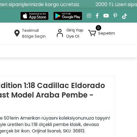
 siparişlerinizde kargo ücretsiz.
2000 TL üzeri sipariş
0
Giriş Yap
Teslimat
Sepetim
Bölge Seçin
Üye Ol
dition 1:18 Cadillac Eldorado
ecast Model Araba Pembe -
ile 50’lerin Amerikan rüyasını koleksiyonunuza taşıyın!
yle üretilen bu 1:18 ölçekli pembe klasik, devasa
rçek bir ikon. Orijinal lisanslı, SKU: 36813.