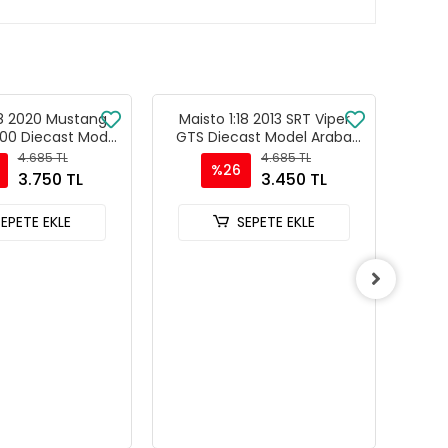
18 2020 Mustang
Maisto 1:18 2013 SRT Viper
Maist
00 Diecast Model
GTS Diecast Model Araba
1936
Mavi - 31388
Kırmızı - 31128
Typ
4.685 TL
4.685 TL
%26
3.750 TL
3.450 TL
SEPETE EKLE
SEPETE EKLE