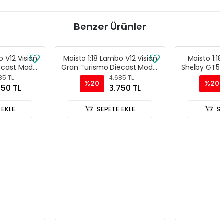
Benzer Ürünler
o V12 Vision
Maisto 1:18 Lambo V12 Vision
Maisto 1:
ecast Model
Gran Turismo Diecast Model
Shelby GT5
 - 36454
Araba Yeşil - 36454
Araba 
85 TL
4.685 TL
%20
%20
750 TL
3.750 TL
 EKLE
SEPETE EKLE