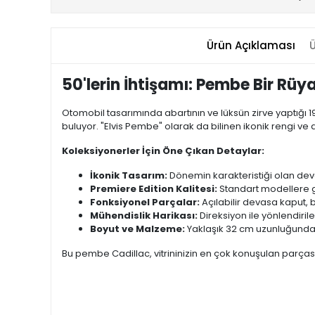
Ürün Açıklaması
Ü
50'lerin İhtişamı: Pembe Bir Rüya
Otomobil tasarımında abartının ve lüksün zirve yaptığı 1
buluyor. "Elvis Pembe" olarak da bilinen ikonik rengi v
Koleksiyonerler İçin Öne Çıkan Detaylar:
İkonik Tasarım:
Dönemin karakteristiği olan devas
Premiere Edition Kalitesi:
Standart modellere g
Fonksiyonel Parçalar:
Açılabilir devasa kaput, 
Mühendislik Harikası:
Direksiyon ile yönlendiril
Boyut ve Malzeme:
Yaklaşık 32 cm uzunluğunda, a
Bu pembe Cadillac, vitrininizin en çok konuşulan parçası