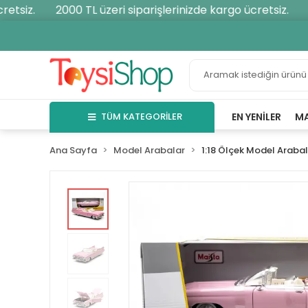
tsiz.
2000 TL üzeri siparişlerinizde kargo ücretsiz.
20
TÜM KATEGORİLER
EN YENILER
M
Ana Sayfa
Model Arabalar
1:18 Ölçek Model Araba