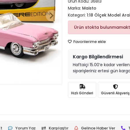
Ürün Kodu:
36813
Marka:
Maisto
Kategori:
1:18 Ölçek Model Ar
Ürün stokta bulunmamakt
Favorilerime ekle
Kargo Bilgilendirmesi
Haftaiçi 15.00’e kadar verilen
siparişleriniz ertesi gün kargo
Hızlı Gönderi
Güvenli Alışveriş
Et
Yorum Yaz
Karşılaştır
Gelince Haber Ver