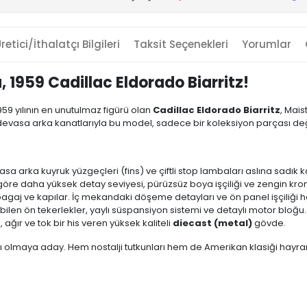
retici/İthalatçı Bilgileri
Taksit Seçenekleri
Yorumlar
, 1959 Cadillac Eldorado Biarritz!
959 yılının en unutulmaz figürü olan
Cadillac Eldorado Biarritz
, Mai
e devasa arka kanatlarıyla bu model, sadece bir koleksiyon parçası değ
a arka kuyruk yüzgeçleri (fins) ve çiftli stop lambaları aslına sadık ka
öre daha yüksek detay seviyesi, pürüzsüz boya işçiliği ve zengin k
bagaj ve kapılar. İç mekandaki döşeme detayları ve ön panel işçiliği ha
ebilen ön tekerlekler, yaylı süspansiyon sistemi ve detaylı motor bloğu.
ğır ve tok bir his veren yüksek kaliteli
diecast (metal)
gövde.
 olmaya aday. Hem nostalji tutkunları hem de Amerikan klasiği hayranla