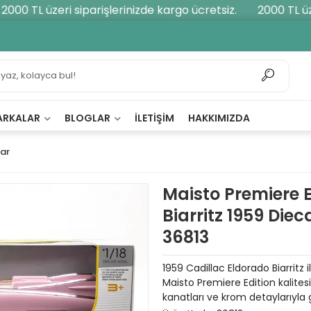
00 TL üzeri siparişlerinizde kargo ücretsiz.
2000 TL üzeri
ARKALAR
BLOGLAR
İLETIŞIM
HAKKIMIZDA
lar
Maisto Premiere E
Biarritz 1959 Di
36813
1959 Cadillac Eldorado Biarritz 
Maisto Premiere Edition kalitesi
kanatları ve krom detaylarıyla ge