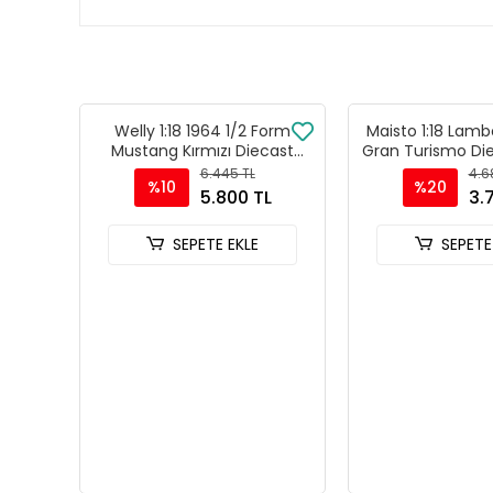
Welly 1:18 1964 1/2 Form
Maisto 1:18 Lamb
Mustang Kırmızı Diecast
Gran Turismo Di
Model Araba - 12519H-W
Araba Turuncu
6.445 TL
4.6
%10
%20
5.800 TL
3.
SEPETE EKLE
SEPETE