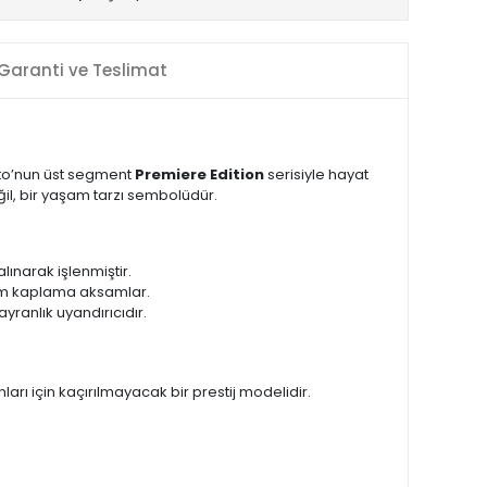
Garanti ve Teslimat
sto’nun üst segment
Premiere Edition
serisiyle hayat
il, bir yaşam tarzı sembolüdür.
lınarak işlenmiştir.
rom kaplama aksamlar.
yranlık uyandırıcıdır.
rı için kaçırılmayacak bir prestij modelidir.