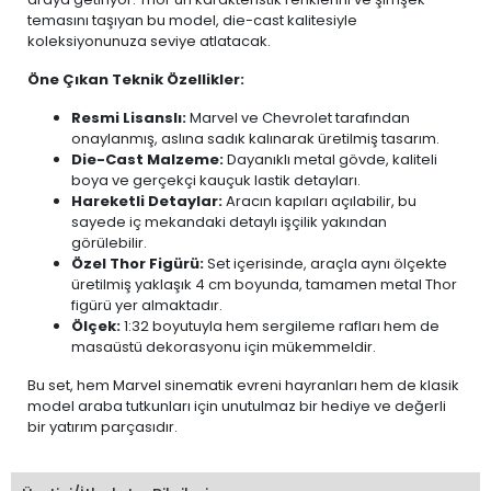
temasını taşıyan bu model, die-cast kalitesiyle
koleksiyonunuza seviye atlatacak.
Öne Çıkan Teknik Özellikler:
Resmi Lisanslı:
Marvel ve Chevrolet tarafından
onaylanmış, aslına sadık kalınarak üretilmiş tasarım.
Die-Cast Malzeme:
Dayanıklı metal gövde, kaliteli
boya ve gerçekçi kauçuk lastik detayları.
Hareketli Detaylar:
Aracın kapıları açılabilir, bu
sayede iç mekandaki detaylı işçilik yakından
görülebilir.
Özel Thor Figürü:
Set içerisinde, araçla aynı ölçekte
üretilmiş yaklaşık 4 cm boyunda, tamamen metal Thor
figürü yer almaktadır.
Ölçek:
1:32 boyutuyla hem sergileme rafları hem de
masaüstü dekorasyonu için mükemmeldir.
Bu set, hem Marvel sinematik evreni hayranları hem de klasik
model araba tutkunları için unutulmaz bir hediye ve değerli
bir yatırım parçasıdır.