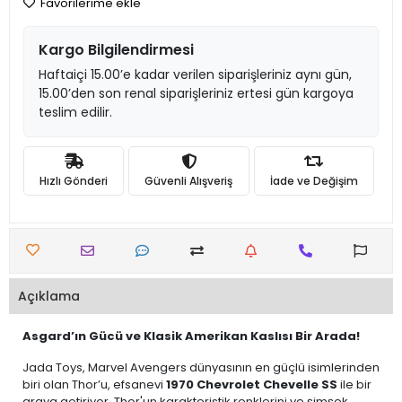
Favorilerime ekle
Kargo Bilgilendirmesi
Haftaiçi 15.00’e kadar verilen siparişleriniz aynı gün,
15.00’den son renal siparişleriniz ertesi gün kargoya
teslim edilir.
Hızlı Gönderi
Güvenli Alışveriş
İade ve Değişim
Açıklama
Asgard’ın Gücü ve Klasik Amerikan Kaslısı Bir Arada!
Jada Toys, Marvel Avengers dünyasının en güçlü isimlerinden
biri olan Thor’u, efsanevi
1970 Chevrolet Chevelle SS
ile bir
araya getiriyor. Thor'un karakteristik renklerini ve şimşek