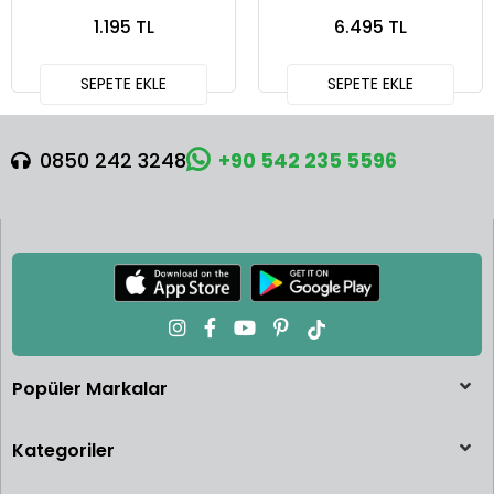
Diecast Model Araba -
979G
1.195 TL
6.495 TL
24081
SEPETE EKLE
SEPETE EKLE
0850 242 3248
+90 542 235 5596
Popüler Markalar
Kategoriler