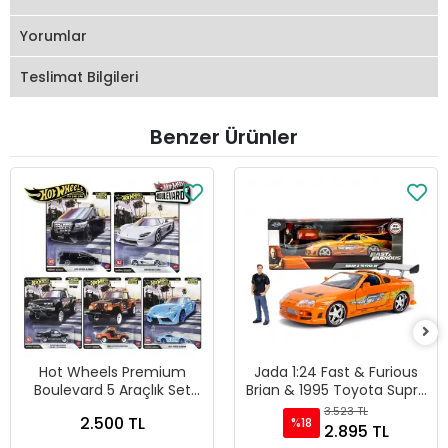
Yorumlar
Teslimat Bilgileri
Benzer Ürünler
Hot Wheels Premium
Jada 1:24 Fast & Furious
Boulevard 5 Araçlık Set
Brian & 1995 Toyota Supra
151-155 - GJT68 978H
Diecast Model Araba -
3.523 TL
2.500 TL
%18
30738
2.895 TL