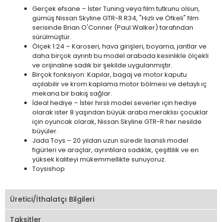
Gerçek efsane – İster Tuning veya film tutkunu olsun,
gümüş Nissan Skyline GTR-R R34, "Hızlı ve Öfkeli" film
serisinde Brian O'Conner (Paul Walker) tarafından
sürülmüştür.
Ölçek 1:24 – Karoseri, hava girişleri, boyama, jantlar ve
daha birçok ayrıntı bu model arabada kesinlikle ölçekli
ve orijinaline sadık bir şekilde uygulanmıştır.
Birçok fonksiyon: Kapılar, bagaj ve motor kaputu
açılabilir ve krom kaplama motor bölmesi ve detaylı iç
mekana bir bakış sağlar.
İdeal hediye – İster hırslı model severler için hediye
olarak ister 8 yaşından büyük araba meraklısı çocuklar
için oyuncak olarak, Nissan Skyline GTR-R her nesilde
büyüler.
Jada Toys – 20 yıldan uzun süredir lisanslı model
figürleri ve araçlar, ayrıntılara sadıklık, çeşitlilik ve en
yüksek kaliteyi mükemmellikte sunuyoruz.
Toysishop
Üretici/İthalatçı Bilgileri
Taksitler