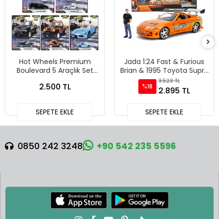
Hot Wheels Premium
Jada 1:24 Fast & Furious
Boulevard 5 Araçlık Set
Brian & 1995 Toyota Supra
151-155 - GJT68 978H
Diecast Model Araba -
3.523 TL
2.500 TL
%18
30738
2.895 TL
SEPETE EKLE
SEPETE EKLE
0850 242 3248
+90 542 235 5596