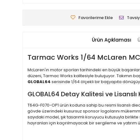
Favorilerime Ekle
Tavsiy
Ürün Açıklaması
Ü
Tarmac Works 1/64 McLaren MC
McLaren'ın motor sporları tarihindeki en büyük başarıla
düzeni, Tarmac Works kalitesiyle buluşuyor. Takımın başa
GLOBAL64
serisinde 1/64 ölçekli bir başyapıta dönüşü
GLOBAL64 Detay Kalitesi ve Lisanslı
T64G-F070-OP1 ürün koduna sahip bu resmi lisanslı dieca
gövde üzerindeki kusursuz sponsor logolarını mükemmel b
sayıdaki model, şık tasarımlı koruyucu kutusuyla birlikt
hayranları için kaçırılmayacak bir sergileme ve yatırım 