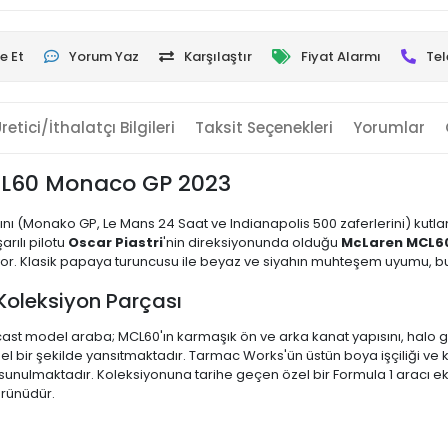
e Et
Yorum Yaz
Karşılaştır
Fiyat Alarmı
Tel
retici/İthalatçı Bilgileri
Taksit Seçenekleri
Yorumlar
L60 Monaco GP 2023
rını (Monako GP, Le Mans 24 Saat ve Indianapolis 500 zaferlerini) kut
rılı pilotu
Oscar Piastri
'nin direksiyonunda olduğu
McLaren MCL6
yor. Klasik papaya turuncusu ile beyaz ve siyahın muhteşem uyumu, bu 
 Koleksiyon Parçası
st model araba; MCL60'ın karmaşık ön ve arka kanat yapısını, halo gü
ir şekilde yansıtmaktadır. Tarmac Works'ün üstün boya işçiliği ve kali
e sunulmaktadır. Koleksiyonuna tarihe geçen özel bir Formula 1 aracı e
ürünüdür.