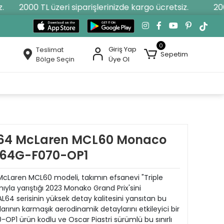
2000 TL üzeri siparişlerinizde kargo ücretsiz.
2000 
0
Giriş Yap
Teslimat
Sepetim
Bölge Seçin
Üye Ol
/64 McLaren MCL60 Monaco
 T64G-F070-OP1
McLaren MCL60 modeli, takımın efsanevi "Triple
yla yarıştığı 2023 Monako Grand Prix'sini
L64 serisinin yüksek detay kalitesini yansıtan bu
rının karmaşık aerodinamik detaylarını etkileyici bir
OP1 ürün kodlu ve Oscar Piastri sürümlü bu sınırlı