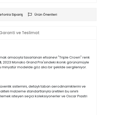
efonla Sipariş
Ürün Önerileri
Garanti ve Teslimat
lamak amacıyla tasarlanan efsanevi "Triple Crown" renk
0
, 2023 Monako Grand Prix'sindeki ikonik görünümüyle
minyatür modelde göz alıcı bir şekilde sergileniyor.
venlik sistemini, detaylı taban aerodinamiklerini ve
teli malzeme standartlarıyla üretilen bu sınırlı
klemek isteyen seçici koleksiyonerler ve Oscar Piastri