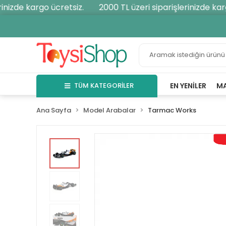
nizde kargo ücretsiz.
2000 TL üzeri siparişlerinizde kargo
TÜM KATEGORİLER
EN YENILER
M
Ana Sayfa
Model Arabalar
Tarmac Works