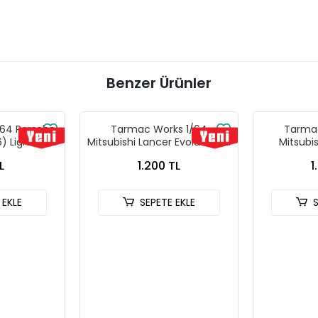
Benzer Ürünler
64 Porsche
Tarmac Works 1/64
Tarmac
) Light Blue
Mitsubishi Lancer Evolution IV
Mitsubi
ks X iXO
Rallye Monte-Carlo 1997
Evolutio
L
1.200 TL
1
L64 T64G-
T64G-076-97MCR01
Tarmac Ca
L
T64
 EKLE
SEPETE EKLE