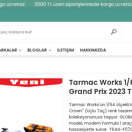
 ücretsiz.
2000 TL üzeri siparişlerinizde kargo ücretsiz.
ARKALAR
BLOGLAR
İLETIŞIM
HAKKIMIZDA
Tarmac Works 1
Grand Prix 2023
Tarmac Works'ün 1/64 ölçekli 
Crown" (Üçlü Taç) renk tasarımı
koleksiyonunuza taşıyor. GLOBA
model, modern Formula 1 araçla
hassasiyetle sunar. T64G-F070-