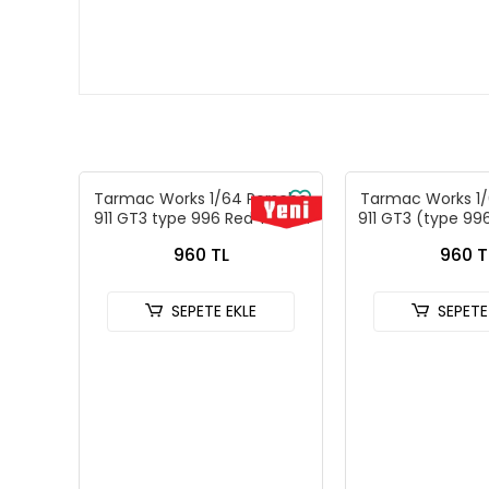
Tarmac Works 1/64 Porsche
Tarmac Works 1/
911 GT3 type 996 Red T64G-
911 GT3 (type 996
069-RE
- Tarmac Wor
960 TL
960 T
Models GLOBA
069-B
SEPETE EKLE
SEPETE