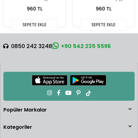
Red T64G-069-RE
996) Light Blue - Tarmac
960 TL
960 TL
Works X iXO Models
GLOBAL64 T64G-069-BL
SEPETE EKLE
SEPETE EKLE
0850 242 3248
+90 542 235 5596
Popüler Markalar
Kategoriler