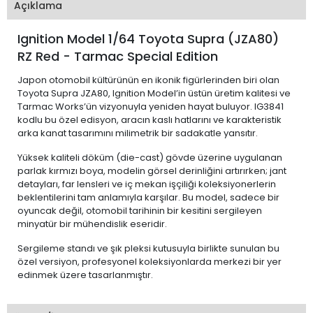
Açıklama
Ignition Model 1/64 Toyota Supra (JZA80)
RZ Red - Tarmac Special Edition
Japon otomobil kültürünün en ikonik figürlerinden biri olan
Toyota Supra JZA80, Ignition Model’in üstün üretim kalitesi ve
Tarmac Works’ün vizyonuyla yeniden hayat buluyor. IG3841
kodlu bu özel edisyon, aracın kaslı hatlarını ve karakteristik
arka kanat tasarımını milimetrik bir sadakatle yansıtır.
Yüksek kaliteli döküm (die-cast) gövde üzerine uygulanan
parlak kırmızı boya, modelin görsel derinliğini artırırken; jant
detayları, far lensleri ve iç mekan işçiliği koleksiyonerlerin
beklentilerini tam anlamıyla karşılar. Bu model, sadece bir
oyuncak değil, otomobil tarihinin bir kesitini sergileyen
minyatür bir mühendislik eseridir.
Sergileme standı ve şık pleksi kutusuyla birlikte sunulan bu
özel versiyon, profesyonel koleksiyonlarda merkezi bir yer
edinmek üzere tasarlanmıştır.