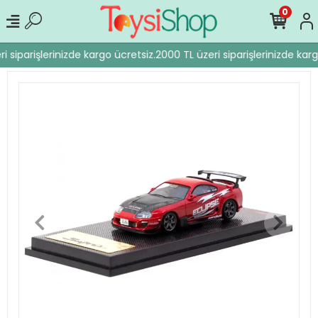
0
 siparişlerinizde kargo ücretsiz.
2000 TL üzeri siparişlerinizde karg