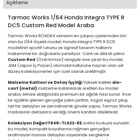
Açıklama
Tarmac Works 1/64 Honda Integra TYPE R
DC5 Custom Red Model Araba
Tarmac Works ROAD64 serisinin en çarpıcı üyelerinden biri
olan bu 1/64 ölçekli model, Honda Integra TYPE R DC5
modelinin sportif ruhunu ve agresif tasarım hatlarını
mükemmel bir doğrulukla yansıtıyor. Canlı ve dikkat çekici
Custom Red
(Özel Kırmızı) rengiyle öne çıkan bu model,
JDM (Japon İç Pazarı) otomobil kültürüne hayran olan üst
düzey koleksiyonerler için özel olarak üretilmiştir.
Malzeme Kalitesi ve Detay İşçiliği
Yüksek kaliteli
die-
cast (metal)
malzeme kullanılarak üretilen bu model
araba, elinize aldığınızda premium bir ağırlık hissi sunar. İnce
bir işçilikle işlenen gerçeğe yakın jantlar, özgün egzoz çıkışı,
net far detayları ve aerodinamik gövde yapısı, Tarmac Works
markasının detaylara verdiği önemi kanıtlar niteliktedir.
Koleksiyon Değeri
T64R-TL022-RE
üretici koduyla sunulan
bu model, kompakt boyutlarına rağmen gerçeğini
aratmayan hassas detayları sayesinde sergileme