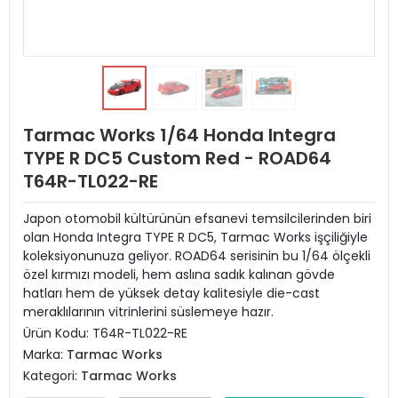
Tarmac Works 1/64 Honda Integra
TYPE R DC5 Custom Red - ROAD64
T64R-TL022-RE
Japon otomobil kültürünün efsanevi temsilcilerinden biri
olan Honda Integra TYPE R DC5, Tarmac Works işçiliğiyle
koleksiyonunuza geliyor. ROAD64 serisinin bu 1/64 ölçekli
özel kırmızı modeli, hem aslına sadık kalınan gövde
hatları hem de yüksek detay kalitesiyle die-cast
meraklılarının vitrinlerini süslemeye hazır.
Ürün Kodu:
T64R-TL022-RE
Marka:
Tarmac Works
Kategori:
Tarmac Works