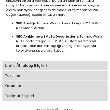
ünitelerinizin en dikkat çekici parçalarından biri olmaya
adaydır. Hem yetişkin koleksiyonerlerin koleksiyon parçası
olarak saklayabileceği hem de model araç meraklılarının
değer katacağı özgün bir tasarımdır.
SEO Başlığı:
Tarmac Works Honda Integra TYPE R DC5
1/64 Model Araba
SEO Açıklaması (Meta Description):
Tarmac Works
1/64 Honda Integra TYPE R DC5 Custom Red model
araba, üstün die-cast işçiliği ve özgün detaylarıyla
koleksiyonunuza prestij katıyor.
Üretici/İthalatçı Bilgileri
Taksitler
Yorumlar
Teslimat Bilgileri