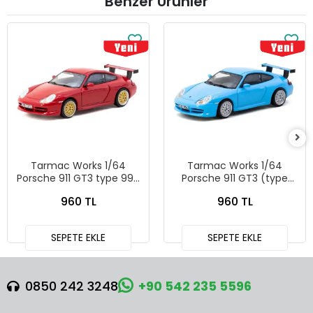
Benzer Ürünler
Tarmac Works 1/64
Tarmac Works 1/64
Porsche 911 GT3 type 996
Porsche 911 GT3 (type
Red T64G-069-RE
996) Light Blue - Tarmac
960 TL
960 TL
Works X iXO Models
GLOBAL64 T64G-069-BL
SEPETE EKLE
SEPETE EKLE
0850 242 3248
+90 542 235 5596