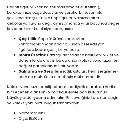
Her bir figür, yüksek kaliteli malzemelerle üretilmiş,
karakterinize özgü detaylar ve yaratıcı bir tasarımla
şekillendirilmiştir. Funko Pop figürleri yalnızca birer
dekorasyon ürünü değil, aynı zamanda yıllar boyunca değer
kazanan birer koleksiyon parçasıdır.
Çeşitlilik:
Pop kültürünün en sevilen
kahramanlarından nadir bulunan özel edisyon
figürlere kadar geniş bir yelpaze.
Sınırlı Üretim:
Bazı figürler sadece belirli etkinlikler ve
dönemlerde üretilir, bu da onları koleksiyonunuzun en
değerli parçalarından biri yapar.
Saklama ve Sergileme:
Şık kutuları, hem sergilemek
hem de muhafaza etmek için mükemmeldir.
Koleksiyonunuza prestij katacak, hediyelik olarak da harika
bir seçenek olan Funko Pop figürleriyle pop kültürünün
büyüleyici dünyasına adım atın! En sevdiğiniz karakteri seçin
ve koleksiyonunuzu bugün tamamlayın.
Malzeme: Vinil
Ölçü: 15x10cm