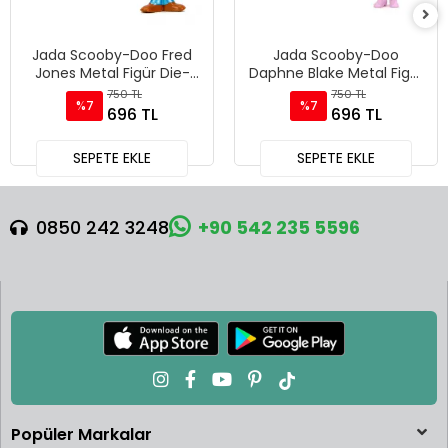
Jada Scooby-Doo Fred
Jada Scooby-Doo
Jones Metal Figür Die-
Daphne Blake Metal Figür
Cast Koleksiyonluk
Die-Cast Koleksiyonluk
750 TL
750 TL
%7
%7
Karakter - 85225
Karakter - 85225
696 TL
696 TL
SEPETE EKLE
SEPETE EKLE
0850 242 3248
+90 542 235 5596
Popüler Markalar