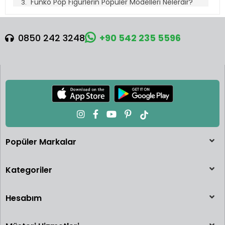
Funko Pop Figürlerin Popüler Modelleri Nelerdir?
Funko Pop Fiyatları Ne Kadar?
Funko Pop Figürleri Nereden Satın Alabilirsiniz?
0850 242 3248
+90 542 235 5596
Funko Marka Üreticisi:
Funko Pop Figürler: Koleksiyon Dünyasının
Favorisi
Son yıllarda koleksiyoncuların gözdesi haline gelen Funko
Pop figürler, benzersiz tasarımları ve geniş ürün yelpazesiyle
büyük ilgi çekiyor. Özellikle film, dizi, oyun ve çizgi roman
karakterlerinin stilize edilmiş mini versiyonları olarak öne
Popüler Markalar
çıkan Funko Pop figürler, eğlenceli ve renkli tasarımlarıyla her
yaştan insanın ilgisini çekmeyi başarıyor.
Kategoriler
Funko Pop Nedir?
Funko Pop, ABD merkezli Funko şirketinin lisanslı figür
Hesabım
koleksiyon serisidir. Vinil malzemeden üretilen bu figürler,
kendilerine özgü büyük kafaları ve sevimli tasarımlarıyla
dünya genelinde milyonlarca hayran kazanmıştır. Harry