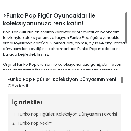
>Funko Pop Figür Oyuncaklar ile
koleksiyonunuza renk katın!
Popüler kültürün en sevilen karakterlerini sevimli ve benzersiz
tarzlarıyla koleksiyonunuza taşıyan Funko Pop figür oyuncaklar
şimdi toysishop.com'da! Sinema, dizi, anime, oyun ve çizgi roman
dünyasından sevdiğiniz kahramanların Funko Pop modellerini
burada keşfedebilirsiniz.
Orijinal Funko Pop ürünleri ile koleksiyonunuzu genişletin, favori
karakterlerinizi eğlenceli figürler halinde odanızda sergileyin.
Funko Pop fiyatları hakkında en avantajlı seçenekleri
Funko Pop Figürler: Koleksiyon Dünyasının Yeni
toysishop.com'da bulabilir, kampanyalar ve yeni modellerle
Gözdesi!
koleksiyonunuzu sürekli güncelleyebilirsiniz.
Siz de Funko Pop dünyasının renkli, eğlenceli ve özgün figürlerini
İçindekiler
keşfetmek, koleksiyonunuzu zenginleştirmek ve aradığınız tüm
Funko Pop modellerine tek bir noktadan ulaşmak için hemen
toysishop.com'u ziyaret edin!
Funko Pop Figürler: Koleksiyon Dünyasının Favorisi
Funko Pop Nedir?