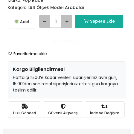
Marka:
Pop Race
Kategori:
1:64 Ölçek Model Arabalar
Sepete Ekle
Adet
Hemen Al
Favorilerime ekle
Kargo Bilgilendirmesi
Haftaiçi 15.00’e kadar verilen siparişleriniz aynı gün,
15.00’den son renal siparişleriniz ertesi gün kargoya
teslim edilir.
Hızlı Gönderi
Güvenli Alışveriş
İade ve Değişim