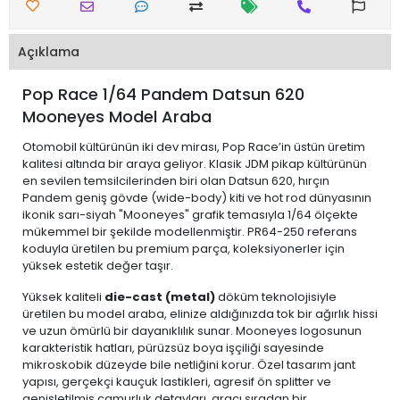
Açıklama
Pop Race 1/64 Pandem Datsun 620
Mooneyes Model Araba
Otomobil kültürünün iki dev mirası, Pop Race’in üstün üretim
kalitesi altında bir araya geliyor. Klasik JDM pikap kültürünün
en sevilen temsilcilerinden biri olan Datsun 620, hırçın
Pandem geniş gövde (wide-body) kiti ve hot rod dünyasının
ikonik sarı-siyah "Mooneyes" grafik temasıyla 1/64 ölçekte
mükemmel bir şekilde modellenmiştir. PR64-250 referans
koduyla üretilen bu premium parça, koleksiyonerler için
yüksek estetik değer taşır.
Yüksek kaliteli
die-cast (metal)
döküm teknolojisiyle
üretilen bu model araba, elinize aldığınızda tok bir ağırlık hissi
ve uzun ömürlü bir dayanıklılık sunar. Mooneyes logosunun
karakteristik hatları, pürüzsüz boya işçiliği sayesinde
mikroskobik düzeyde bile netliğini korur. Özel tasarım jant
yapısı, gerçekçi kauçuk lastikleri, agresif ön splitter ve
genişletilmiş çamurluk detayları, aracı sıradan bir