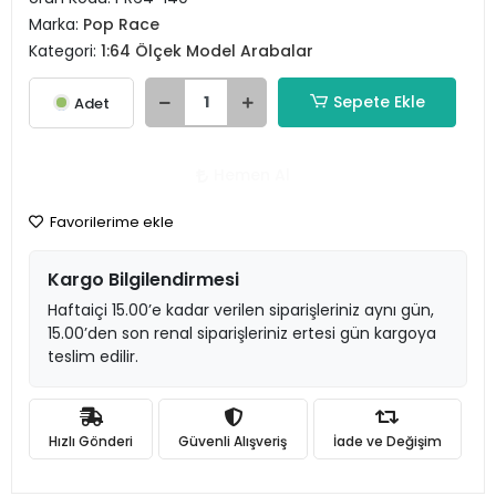
Marka:
Pop Race
Kategori:
1:64 Ölçek Model Arabalar
Sepete Ekle
Adet
Hemen Al
Favorilerime ekle
Kargo Bilgilendirmesi
Haftaiçi 15.00’e kadar verilen siparişleriniz aynı gün,
15.00’den son renal siparişleriniz ertesi gün kargoya
teslim edilir.
Hızlı Gönderi
Güvenli Alışveriş
İade ve Değişim