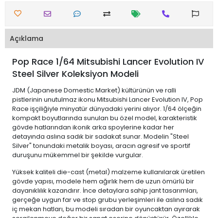
Açıklama
Pop Race 1/64 Mitsubishi Lancer Evolution IV
Steel Silver Koleksiyon Modeli
JDM (Japanese Domestic Market) kültürünün ve ralli
pistlerinin unutulmaz ikonu Mitsubishi Lancer Evolution IV, Pop
Race işçiliğiyle minyatür dünyadaki yerini alıyor. 1/64 ölçeğin
kompakt boyutlarında sunulan bu özel model, karakteristik
gövde hatlarından ikonik arka spoylerine kadar her
detayında aslına sadık bir sadakat sunar. Modelin "Steel
Silver" tonundaki metalik boyası, aracın agresif ve sportif
duruşunu mükemmel bir şekilde vurgular.
Yüksek kaliteli die-cast (metal) malzeme kullanılarak üretilen
gövde yapısı, modele hem ağırlık hem de uzun ömürlü bir
dayanıklılık kazandırır. İnce detaylara sahip jant tasarımları,
gerçeğe uygun far ve stop grubu yerleşimleri ile aslına sadık
iç mekan hatları, bu modeli sıradan bir oyuncaktan ayırarak